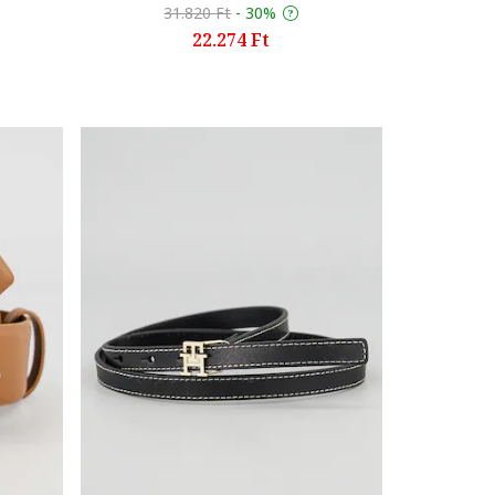
31.820 Ft
-
30%
22.274 Ft