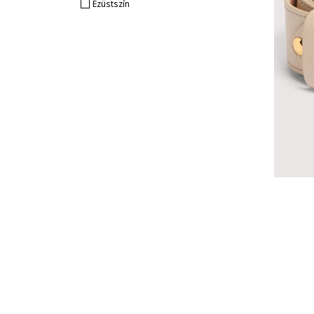
Ezüstszín
Zadig & Voltaire