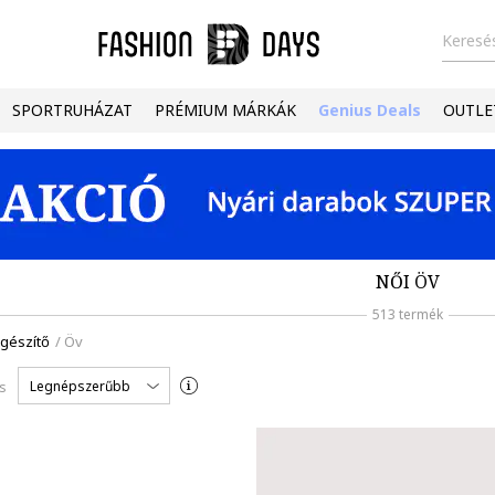
Keresés
SPORTRUHÁZAT
PRÉMIUM MÁRKÁK
Genius Deals
OUTLE
NŐI ÖV
513 termék
egészítő
/
Öv
Legnépszerűbb
s