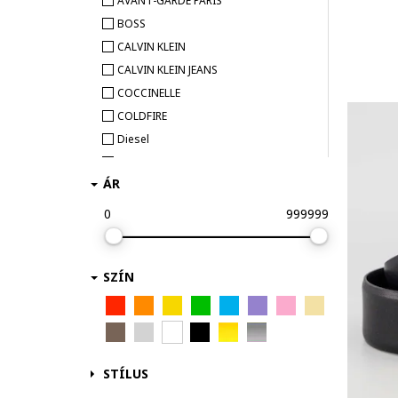
AVANT-GARDE PARIS
BOSS
CALVIN KLEIN
CALVIN KLEIN JEANS
COCCINELLE
COLDFIRE
Diesel
EA7
ÁR
Fiorella Rubino
Furla
0
999999
Geox
GUESS
SZÍN
Heavy Tools
HUGO
Karl Lagerfeld
KARL LAGERFELD JEANS
LC WAIKIKI
STÍLUS
Levi's