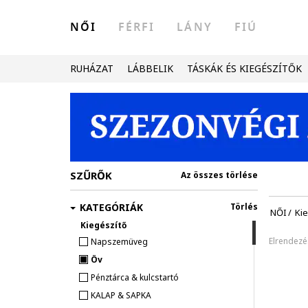
NŐI
FÉRFI
LÁNY
FIÚ
RUHÁZAT
LÁBBELIK
TÁSKÁK ÉS KIEGÉSZÍTŐK
SZŰRŐK
Az összes törlése
KATEGÓRIÁK
Törlés
NŐI
/
Ki
Kiegészítő
Elrendezé
Napszemüveg
Öv
Pénztárca & kulcstartó
KALAP & SAPKA