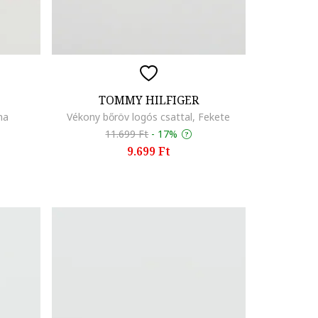
TOMMY HILFIGER
na
Vékony bőröv logós csattal, Fekete
11.699 Ft
-
17%
9.699 Ft