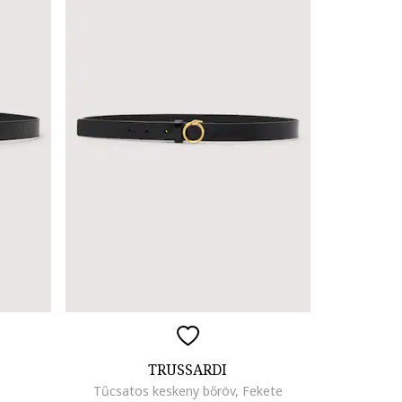
TRUSSARDI
Tűcsatos keskeny bőröv, Fekete