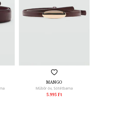
MANGO
rna
Műbőr öv, Sötétbarna
5.995 Ft