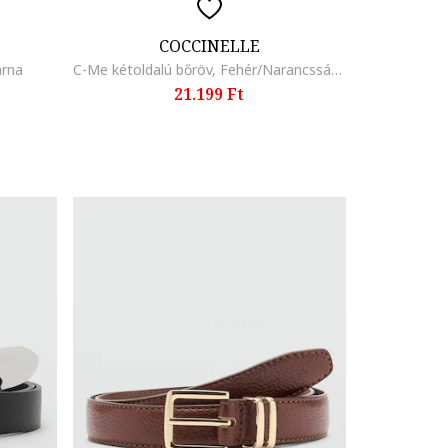
COCCINELLE
arna
C-Me kétoldalú bőröv, Fehér/Narancssárga
21.199 Ft