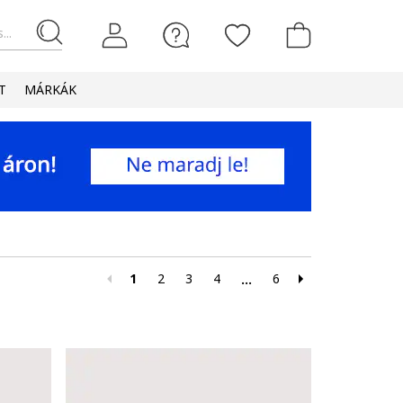
...
T
MÁRKÁK
1
2
3
4
6
...