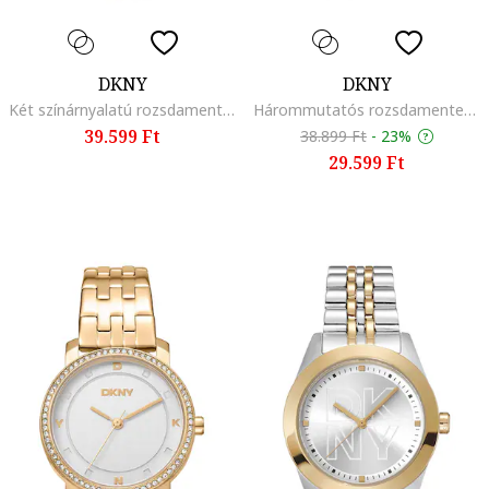
DKNY
DKNY
Két színárnyalatú rozsdamentes acél karóra kristályokkal díszítve, Ezüstszín/Aranyszín
Hárommutatós rozsdamentes acél karóra, Ezüstszín
39.599 Ft
38.899 Ft
-
23%
29.599 Ft