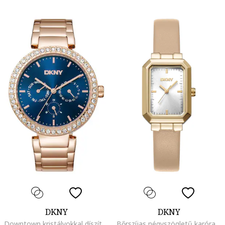
DKNY
DKNY
Downtown kristályokkal díszített rozsdamentes acél karóra, Rózsaarany
Bőrszíjas négyszögletű karóra, Bézs