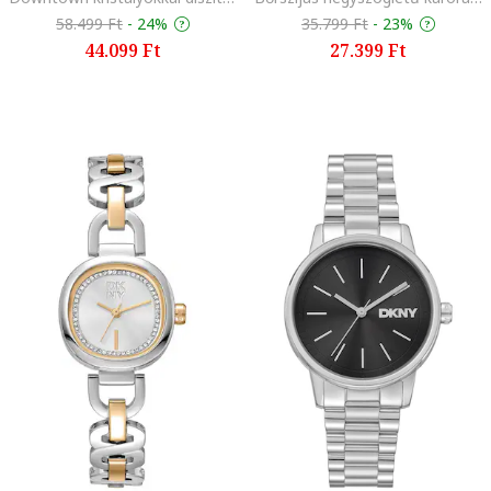
58.499 Ft
-
24%
35.799 Ft
-
23%
44.099 Ft
27.399 Ft