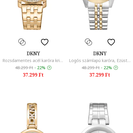
DKNY
DKNY
Rozsdamentes acél karóra kristályokkal díszítve, Aranyszín
Logós számlapú karóra, Ezüstszín/Aranyszín
48.299 Ft
-
22%
48.299 Ft
-
22%
37.299 Ft
37.299 Ft