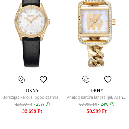
DKNY
DKNY
Bőrszíjas karóra logós számlappal, Fekete
Analóg karóra láncszíjjal, Aranyszín
43.999 Ft
-
25%
67.799 Ft
-
24%
32.699 Ft
50.999 Ft