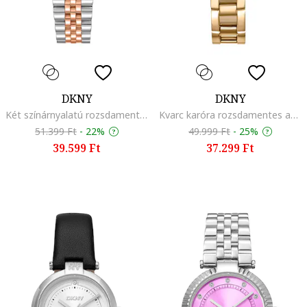
DKNY
DKNY
Két színárnyalatú rozsdamentes acél karóra, Ezüstszín/Rózsaarany
Kvarc karóra rozsdamentes acélrészlettel, Aranyszín
51.399 Ft
-
22%
49.999 Ft
-
25%
39.599 Ft
37.299 Ft