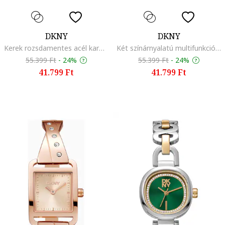
DKNY
DKNY
Kerek rozsdamentes acél karóra kristályokkal, Rózsaarany
Két színárnyalatú multifunkciós karóra, Ezüstszín/Aranyszín
55.399 Ft
-
24%
55.399 Ft
-
24%
41.799 Ft
41.799 Ft