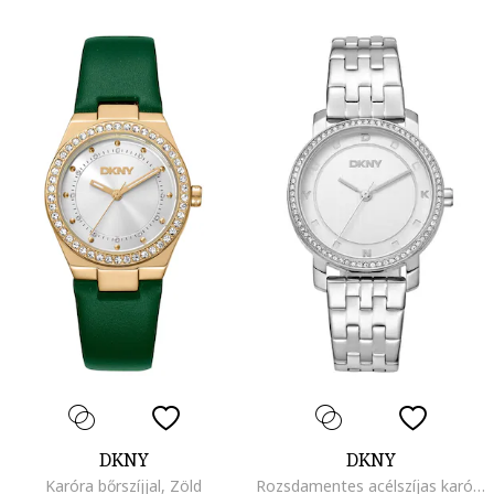
DKNY
DKNY
Karóra bőrszíjjal, Zöld
Rozsdamentes acélszíjas karóra logós számlappal, Ezüstszín