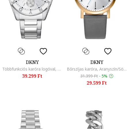
DKNY
DKNY
Többfunkciós karóra logóval, Ezüstszín
Bőrszíjas karóra, Aranyszín/Sötétszürke
39.299 Ft
31.399 Ft
-
5%
29.599 Ft