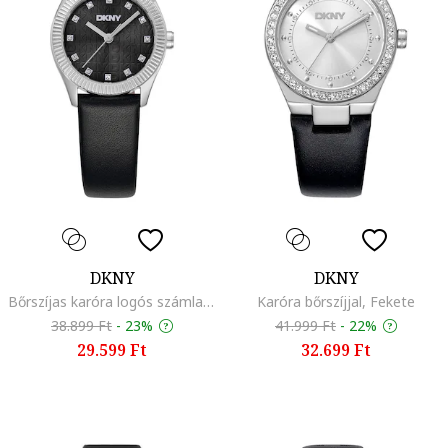
DKNY
DKNY
Bőrszíjas karóra logós számlappal, Fekete
Karóra bőrszíjjal, Fekete
38.899 Ft
-
23%
41.999 Ft
-
22%
29.599 Ft
32.699 Ft