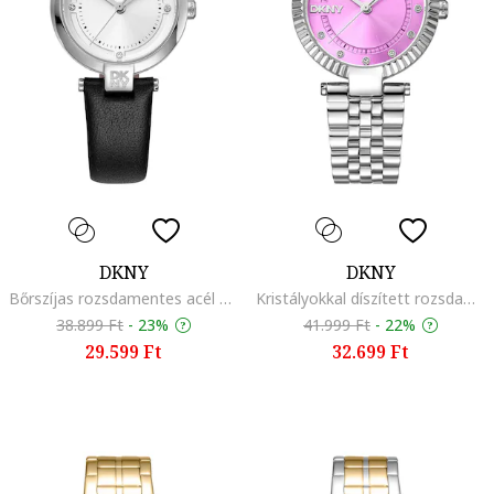
DKNY
DKNY
Bőrszíjas rozsdamentes acél karóra, Fekete
Kristályokkal díszített rozsdamentes acél karóra, Ezüstszín
38.899 Ft
-
23%
41.999 Ft
-
22%
29.599 Ft
32.699 Ft