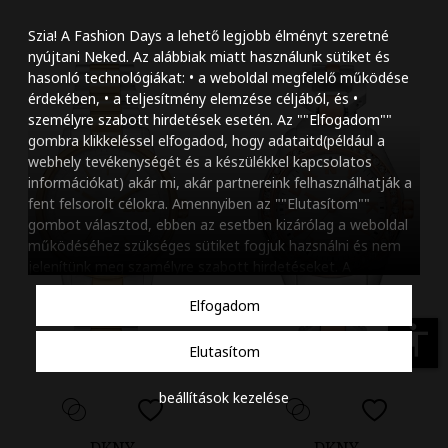
Szöveg méretének n
Szia! A Fashion Days a lehető legjobb élményt szeretné
Szöveg méretének c
nyújtani Neked. Az alábbiak miatt használunk sütiket és
hasonló technológiákat: • a weboldal megfelelő működése
Szóköz növelése
érdekében, • a teljesítmény elemzése céljából, és •
személyre szabott hirdetések esetén. Az ""Elfogadom""
Szóköz csökkentése
gombra klikkeléssel elfogadod, hogy adataitd(például a
webhely tevékenységét és a készülékkel kapcsolatos
Sortávolság növelés
információkat) akár mi, akár partnereink felhasználhatják a
fent felsorolt célokra. Amennyiben az ""Elutasítom""
Sortávolság csökken
gombot választod, ebben az esetben kizárólag a weboldal
működéséhez szükséges sütiket fogjuk hazsnálni és nem
Színek invertálása
jelenítünk meg szamélyre szabott hirdetéseket. A
beállításaidat bármikor módosíthatod, a ""Beállítások
Szürke színárnyalato
Elfogadom
kezelése"" gombra kattintva. Tudj meg többet
Cookie
Nagy kurzor
szabályzatunkról
.
accessibility
Elutasítom
Linkek aláhúzása
beállítások kezelése
Animációk letiltása