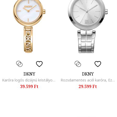
DKNY
DKNY
Karóra logós dizájnú kristályokkal díszített szíjjal, Aranyszín
Rozsdamentes acél karóra, Ezüstszín
39.599 Ft
29.599 Ft