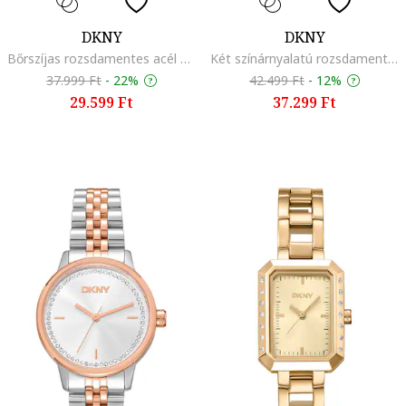
DKNY
DKNY
Bőrszíjas rozsdamentes acél karóra, Zöld
Két színárnyalatú rozsdamentes acél karóra kristályokkal díszítve, Ezüstszín/Aranyszín
37.999 Ft
-
22%
42.499 Ft
-
12%
29.599 Ft
37.299 Ft