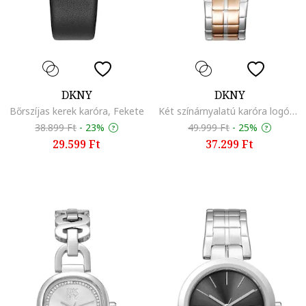
DKNY
DKNY
Bőrszíjas kerek karóra, Fekete
Két színárnyalatú karóra logós számlappal, Rózsaarany/Ezüstszín
38.899 Ft
-
23%
49.999 Ft
-
25%
29.599 Ft
37.299 Ft