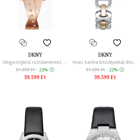
DKNY
DKNY
Négyszögletű rozsdamentes acél karóra, Rózsaarany
Kvarc karóra kristályokkal díszítve, Ezüstszín/Aranyszín
51.399 Ft
-
22%
51.399 Ft
-
22%
39.599 Ft
39.599 Ft