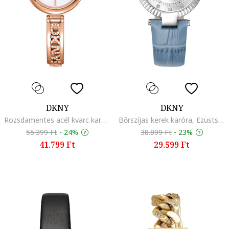
DKNY
DKNY
Rozsdamentes acél kvarc karóra strasszkövekkel, Rózsaarany
Bőrszíjas kerek karóra, Ezüstszín/Kék
55.399 Ft
-
24%
38.899 Ft
-
23%
41.799 Ft
29.599 Ft