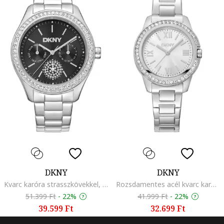
DKNY
DKNY
Kvarc karóra strasszkövekkel, Ezüstszín
Rozsdamentes acél kvarc karóra kristályokkal, Ezüstszín
51.399 Ft
-
22%
41.999 Ft
-
22%
39.599 Ft
32.699 Ft