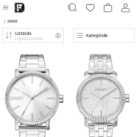
DKNY
Listázás
Kategóriák
Legnépszerűbb