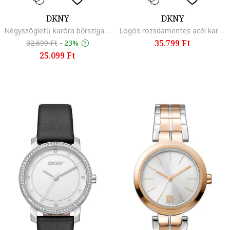
DKNY
DKNY
Négyszögletű karóra bőrszíjjal, Fekete
Logós rozsdamentes acél karóra, Ezüstszín
35.799 Ft
32.699 Ft
-
23%
25.099 Ft