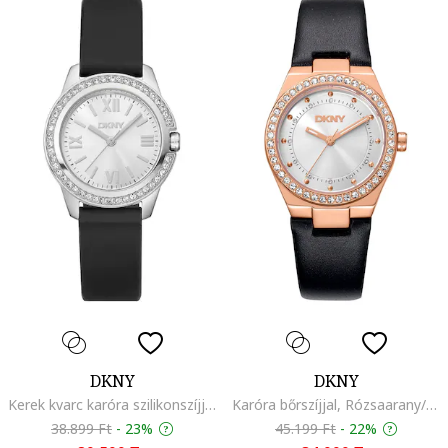
DKNY
DKNY
Kerek kvarc karóra szilikonszíjjal, Fekete
Karóra bőrszíjjal, Rózsaarany/Fekete
38.899 Ft
-
23%
45.199 Ft
-
22%