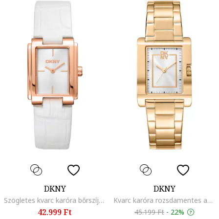
DKNY
DKNY
Szögletes kvarc karóra bőrszíjjal, Rózsaarany/Fehér
Kvarc karóra rozsdamentes acélrészlettel, Aranyszín
42.999 Ft
45.199 Ft
-
22%