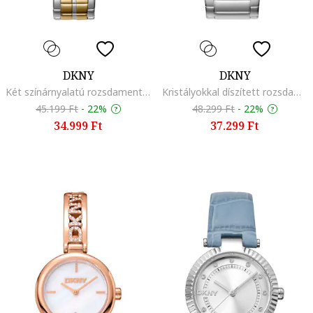
DKNY
DKNY
Két színárnyalatú rozsdamentes acélszíjas karóra, Ezüstszín/Aranyszín
Kristályokkal díszített rozsdamentes acél karóra, Ezüstszín
45.199 Ft
-
22%
48.299 Ft
-
22%
34.999 Ft
37.299 Ft