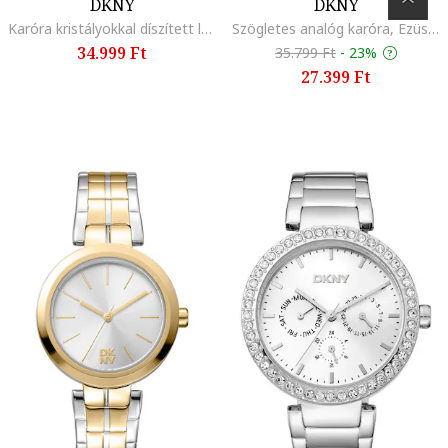
DKNY
DKNY
Karóra kristályokkal díszített logós szíjjal, Ezüstszín
Szögletes analóg karóra, Ezüstszín
34.999 Ft
35.799 Ft
-
23%
27.399 Ft