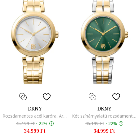
DKNY
DKNY
Rozsdamentes acél karóra, Aranyszín
Két színárnyalatú rozsdamentes acél karóra logós számlappal, Ezüstszín/Aranyszín
45.199 Ft
-
22%
45.199 Ft
-
22%
34.999 Ft
34.999 Ft