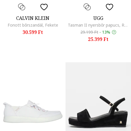
CALVIN KLEIN
UGG
Fonott bőrszandál, Fekete
Tasman II nyersbőr papucs, Rózsaszín/Krémszín
30.599 Ft
29.199 Ft
-
13%
25.399 Ft