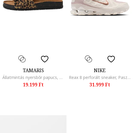
TAMARIS
NIKE
Állatmintás nyersbőr papucs, Fekete/Barna
Reax 8 perforált sneaker, Pasztellrózsaszín/Krémszín
19.199 Ft
31.999 Ft