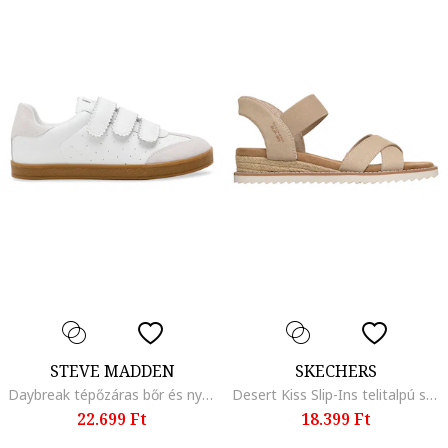
STEVE MADDEN
SKECHERS
Daybreak tépőzáras bőr és nyersbőr sneaker, Fehér
Desert Kiss Slip-Ins telitalpú szandál, Tópbarna/Karamellbarna
22.699 Ft
18.399 Ft