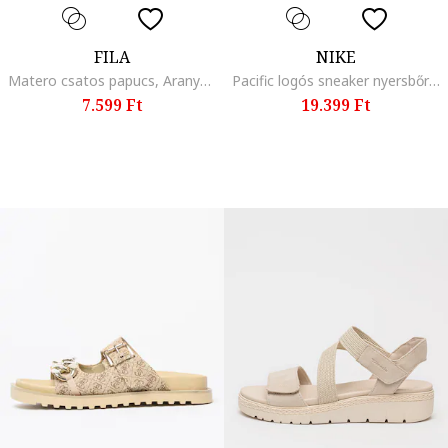
FILA
NIKE
Matero csatos papucs, Aranyszín
Pacific logós sneaker nyersbőr betétekkel, Fehér/Krémszín
7.599 Ft
19.399 Ft