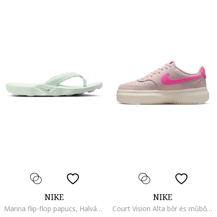
NIKE
NIKE
Marina flip-flop papucs, Halványzöld
Court Vision Alta bőr és műbőr flatform sneaker, Rózsaszín/Púderrózsaszín