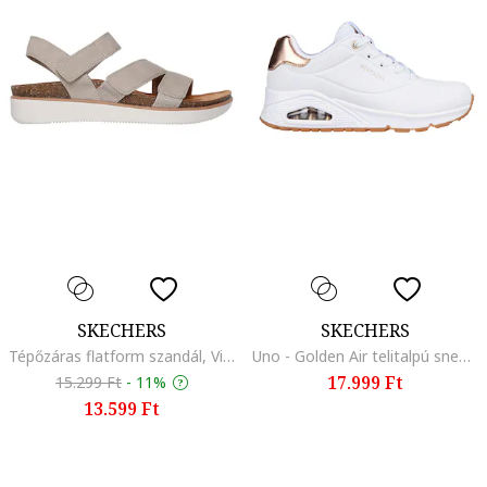
SKECHERS
SKECHERS
Tépőzáras flatform szandál, Világos tópbarna
Uno - Golden Air telitalpú sneaker, Fehér/Rózsaarany
17.999 Ft
15.299 Ft
-
11%
13.599 Ft