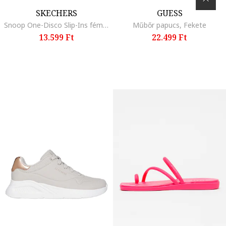
SKECHERS
GUESS
Snoop One-Disco Slip-Ins fémes hatású cipő, Ezüstszín
Műbőr papucs, Fekete
13.599 Ft
22.499 Ft