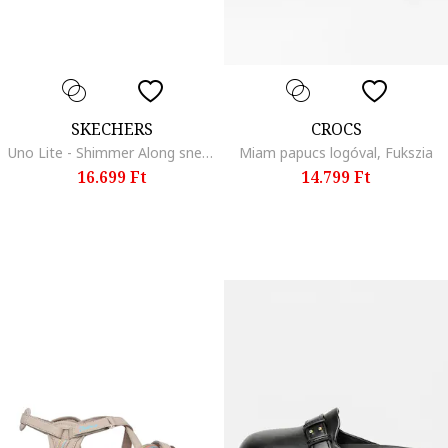
SKECHERS
CROCS
Uno Lite - Shimmer Along sneaker fémes hatású részletekkel, Halvány rózsaszín/Bronzszín
Miam papucs logóval, Fukszia
16.699 Ft
14.799 Ft