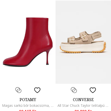
POTAMY
CONVERSE
Magas sarkú bőr bokacsizma, Piros
All Star Chuck Taylor telitalpú nyersbőr szandál, Sötétbézs