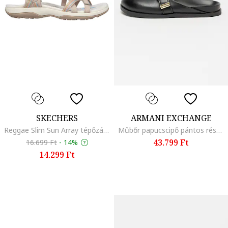
SKECHERS
ARMANI EXCHANGE
Reggae Slim Sun Array tépőzáras szandál, Világos tópbarna
Műbőr papucscipő pántos részlettel, Fekete
43.799 Ft
16.699 Ft
-
14%
14.299 Ft