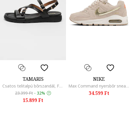
TAMARIS
NIKE
Csatos telitalpú bőrszandál, Fekete
Max Command nyersbőr sneaker, Aranyszín/Homokbarna
34.599 Ft
23.399 Ft
-
32%
15.899 Ft