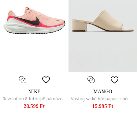
NIKE
MANGO
Revolution 8 futócipő párnázott belső talppal, Pasztellrózsaszín
Vastag sarkú bőr papucscipő, Krémszín
20.599 Ft
15.995 Ft