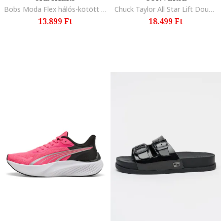
Bobs Moda Flex hálós-kötött sneaker, Világosszürke/Törtfehér
Chuck Taylor All Star Lift Double Stack megerősített orrú cipő, Fehér
13.899 Ft
18.499 Ft