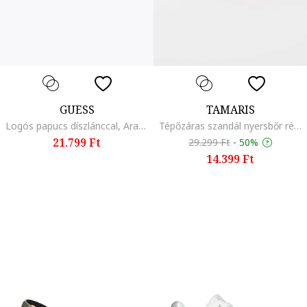
GUESS
TAMARIS
Logós papucs díszlánccal, Aranyszín/Világosbarna
Tépőzáras szandál nyersbőr részletekkel, Pezsgőbézs
21.799 Ft
29.299 Ft
-
50%
14.399 Ft