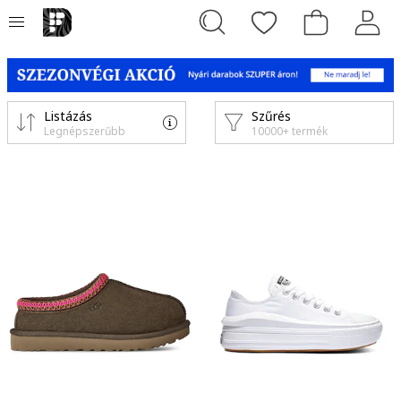
Listázás
Szűrés
Legnépszerűbb
10000+ termék