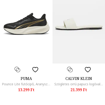
PUMA
CALVIN KLEIN
Pounce Lite futócipő, Aranyszín/Fekete/Fehér
Szögletes orrú papucs logóval, Világosbézs
13.299 Ft
21.399 Ft