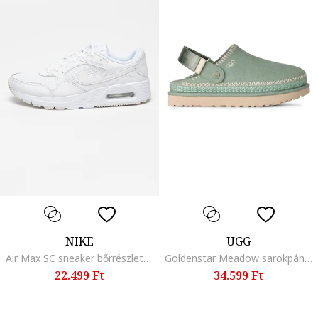
NIKE
UGG
Air Max SC sneaker bőrrészletekkel, Fehér
Goldenstar Meadow sarokpántos papucs, Világoszöld
22.499 Ft
34.599 Ft