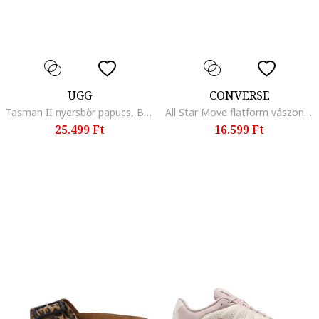
UGG
CONVERSE
Tasman II nyersbőr papucs, Barna/Rózsaszín
All Star Move flatform vászoncipő, Fehér
25.499 Ft
16.599 Ft