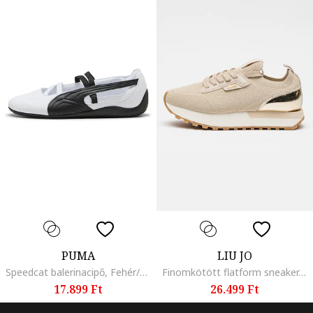
PUMA
LIU JO
Speedcat balerinacipő, Fehér/Fekete
Finomkötött flatform sneaker, Aranyszín/Világosbézs
17.899 Ft
26.499 Ft