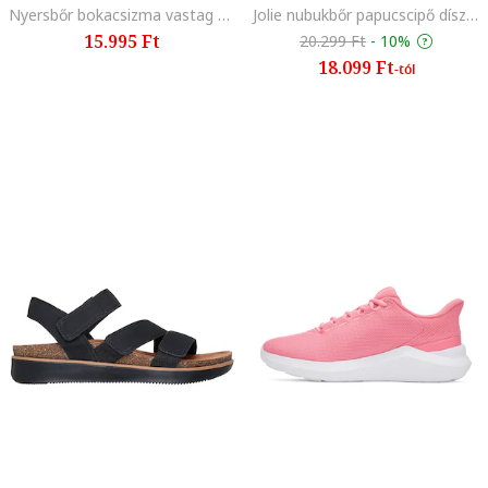
Nyersbőr bokacsizma vastag sarokkal, Sötétbarna
Jolie nubukbőr papucscipő díszcsatokkal, Fekete
15.995 Ft
20.299 Ft
-
10%
18.099 Ft
-tól