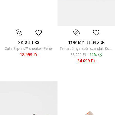
SKECHERS
TOMMY HILFIGER
Cute Slip-ins™ sneaker, Fehér
Telitalpú nyersbőr szandál, Koptatott fekete
18.999 Ft
38.999 Ft
-
11%
34.699 Ft