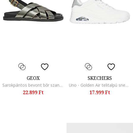
GEOX
SKECHERS
Sarokpántos bevont bőr szandál, Sötétzöld
Uno - Golden Air telitalpú sneaker, Fehér/Ezüstszín
22.899 Ft
17.999 Ft