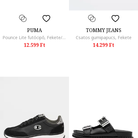
PUMA
TOMMY JEANS
Pounce Lite futócipő, Fekete/Rózsaszín
Csatos gumipapucs, Fekete
12.599 Ft
14.299 Ft