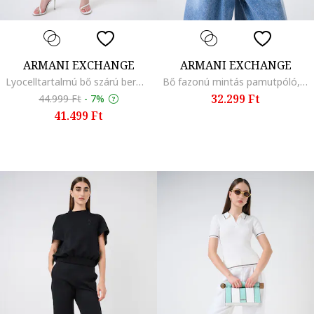
ARMANI EXCHANGE
ARMANI EXCHANGE
Lyocelltartalmú bő szárú bermuda farmernadrág, Kék
Bő fazonú mintás pamutpóló, Fehér
32.299 Ft
44.999 Ft
-
7%
41.499 Ft