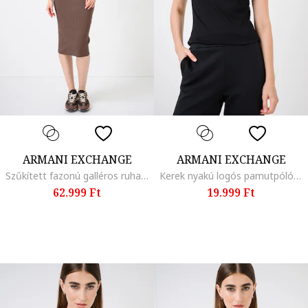
ARMANI EXCHANGE
ARMANI EXCHANGE
Szűkített fazonú galléros ruha, Fangóbarna
Kerek nyakú logós pamutpóló, Fekete
62.999 Ft
19.999 Ft