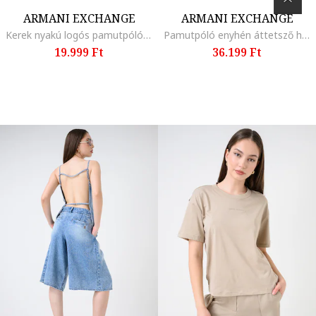
ARMANI EXCHANGE
ARMANI EXCHANGE
Kerek nyakú logós pamutpóló, Mézsárga
Pamutpóló enyhén áttetsző hátrésszel, Olívazöld
19.999 Ft
36.199 Ft