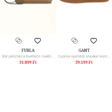
FURLA
GANT
Bőr pénztárca levehető csuklópánttal, Világosbarna
Cuzima nyersbőr sneaker kontrasztos bőrrészletekkel, Világosbarna/Törtfehér
31.899 Ft
39.199 Ft