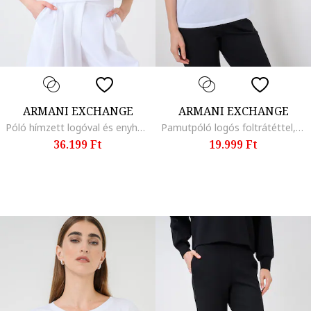
ARMANI EXCHANGE
ARMANI EXCHANGE
Póló hímzett logóval és enyhén áttetsző anyagbetétekkel, Fehér
Pamutpóló logós foltrátéttel, Fehér
36.199 Ft
19.999 Ft