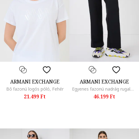
ARMANI EXCHANGE
ARMANI EXCHANGE
Bő fazonú logós póló, Fehér
Egyenes fazonú nadrág rugalmas derékrésszel, Fekete
21.499 Ft
46.199 Ft