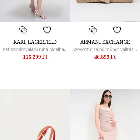
KARL LAGERFELD
ARMANI EXCHANGE
Két színárnyalatú ruha oldalhasítékkal, Koptatott fekete
Szövött dizájnú műbőr válltáska, Világosbarna
116.299 Ft
46.899 Ft