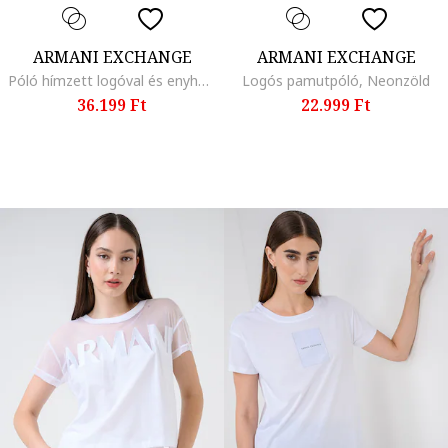
ARMANI EXCHANGE
ARMANI EXCHANGE
Póló hímzett logóval és enyhén áttetsző anyagbetétekkel, Fekete
Logós pamutpóló, Neonzöld
36.199 Ft
22.999 Ft