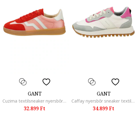
GANT
GANT
Cuzima textilsneaker nyersbőr részletekkel, Fehér/Élénkpiros/Rózsaszín
Caffay nyersbőr sneaker textilrészletekkel, Világosszürke/Törtfehér/Rózsaszín
32.899 Ft
34.899 Ft