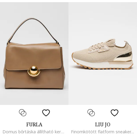
FURLA
LIU JO
Domus bőrtáska állítható keresztpánttal, Világosbarna
Finomkötött flatform sneaker, Aranyszín/Világosbézs