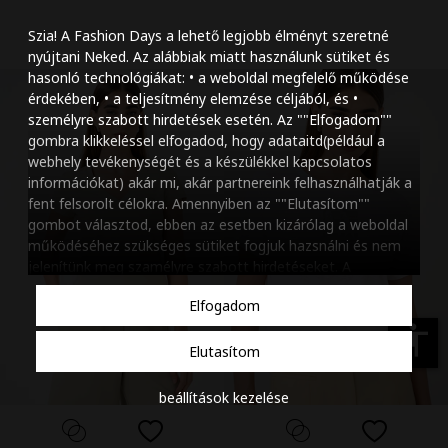
Szöveg méretének n
Szia! A Fashion Days a lehető legjobb élményt szeretné
Szöveg méretének c
nyújtani Neked. Az alábbiak miatt használunk sütiket és
hasonló technológiákat: • a weboldal megfelelő működése
Szóköz növelése
érdekében, • a teljesítmény elemzése céljából, és •
személyre szabott hirdetések esetén. Az ""Elfogadom""
Szóköz csökkentése
gombra klikkeléssel elfogadod, hogy adataitd(például a
webhely tevékenységét és a készülékkel kapcsolatos
Sortávolság növelés
információkat) akár mi, akár partnereink felhasználhatják a
fent felsorolt célokra. Amennyiben az ""Elutasítom""
Sortávolság csökken
gombot választod, ebben az esetben kizárólag a weboldal
működéséhez szükséges sütiket fogjuk hazsnálni és nem
Színek invertálása
jelenítünk meg szamélyre szabott hirdetéseket. A
beállításaidat bármikor módosíthatod, a ""Beállítások
Szürke színárnyalato
Elfogadom
kezelése"" gombra kattintva. Tudj meg többet
Cookie
Nagy kurzor
szabályzatunkról
.
accessibility
Elutasítom
Linkek aláhúzása
beállítások kezelése
Animációk letiltása