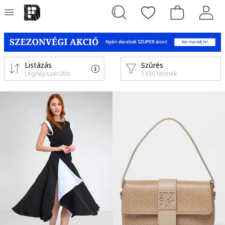
Listázás
Szűrés
Legnépszerűbb
1436 termék