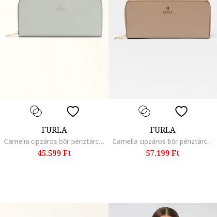
FURLA
FURLA
Camelia cipzáros bőr pénztárca, Púderkék/Levendulakék/Jégkék, 9 x 19.5 x 1.9
Camelia cipzáros bőr pénztárca, Tevebarna, 9 x 20 x 2.5
45.599 Ft
57.199 Ft