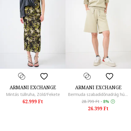
ARMANI EXCHANGE
ARMANI EXCHANGE
Mintás tüllruha, Zöld/Fekete
Bermuda szabadidőnadrág húzózsinórral, Világosbézs
62.999 Ft
28.799 Ft
-
8%
26.399 Ft