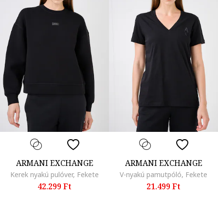
ARMANI EXCHANGE
ARMANI EXCHANGE
Kerek nyakú pulóver, Fekete
V-nyakú pamutpóló, Fekete
42.299 Ft
21.499 Ft