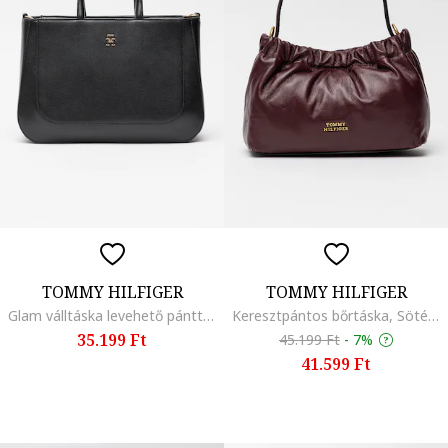
TOMMY HILFIGER
TOMMY HILFIGER
Glam válltáska levehető pánttal, Fekete
Keresztpántos bőrtáska, Sötétpiros
35.199 Ft
45.199 Ft
-
7%
41.599 Ft