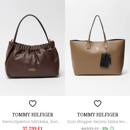
TOMMY HILFIGER
TOMMY HILFIGER
Keresztpántos bőrtáska, Konyakbarna
Icon shopper fazonú táska levehető kulcstartóval és kistáskával, Karamellbarna
37.299 Ft
44.599 Ft
-
8%