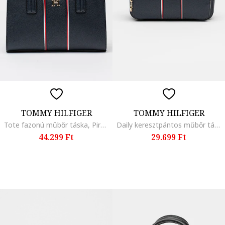
TOMMY HILFIGER
TOMMY HILFIGER
Tote fazonú műbőr táska, Piros/Fehér/Sötétkék
Daily keresztpántos műbőr táska, Piros/Fehér/Tengerészkék
44.299 Ft
29.699 Ft