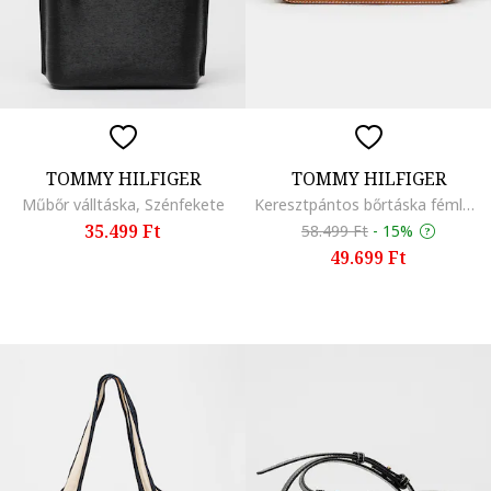
TOMMY HILFIGER
TOMMY HILFIGER
Műbőr válltáska, Szénfekete
Keresztpántos bőrtáska fémlogós rátéttel, Vörösesbarna
35.499 Ft
58.499 Ft
-
15%
49.699 Ft