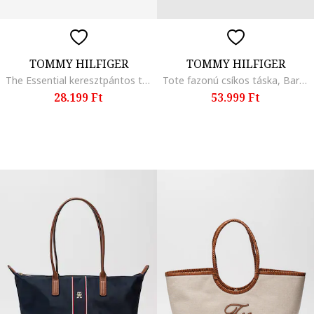
TOMMY HILFIGER
TOMMY HILFIGER
The Essential keresztpántos táska, Sötétpiros
Tote fazonú csíkos táska, Barna/Sötétkék/Világosbézs
28.199 Ft
53.999 Ft