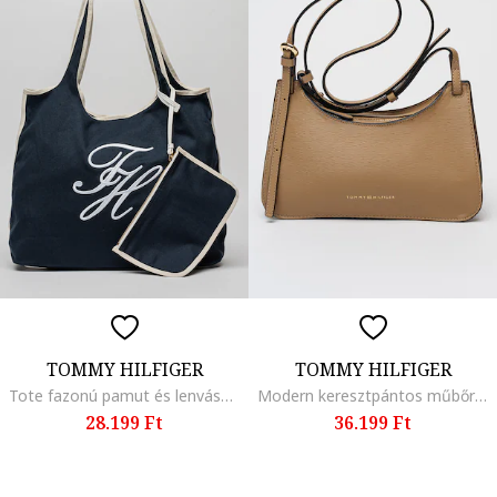
TOMMY HILFIGER
TOMMY HILFIGER
Tote fazonú pamut és lenvászon tartalmú táska hímzett logóval, Fehér/Tengerészkék
Modern keresztpántos műbőr táska, Homokbarna
28.199 Ft
36.199 Ft