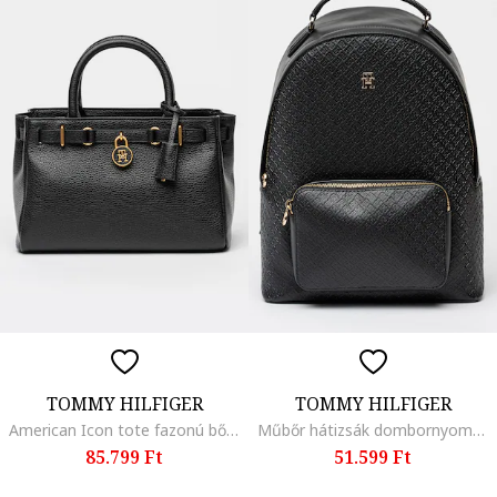
TOMMY HILFIGER
TOMMY HILFIGER
American Icon tote fazonú bőrtáska, Fekete
Műbőr hátizsák dombornyomott logóval, Fekete
85.799 Ft
51.599 Ft