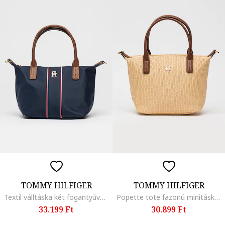
TOMMY HILFIGER
TOMMY HILFIGER
Textil válltáska két fogantyúval, Piros/Fehér/Tengerészkék
Popette tote fazonú minitáska, Barna/Bézs
33.199 Ft
30.899 Ft