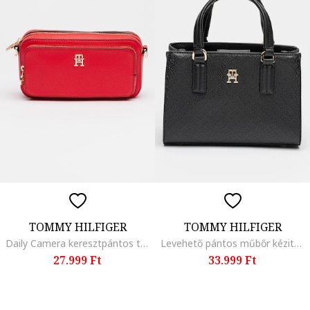
TOMMY HILFIGER
TOMMY HILFIGER
Daily Camera keresztpántos táska, Piros
Levehető pántos műbőr kézitáska, Fekete
27.999 Ft
33.999 Ft