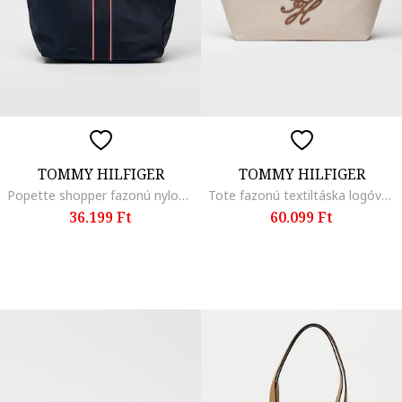
TOMMY HILFIGER
TOMMY HILFIGER
Popette shopper fazonú nylon táska bőrrészletekkel, Tengerészkék
Tote fazonú textiltáska logóval, Barna/Világosbézs
36.199 Ft
60.099 Ft