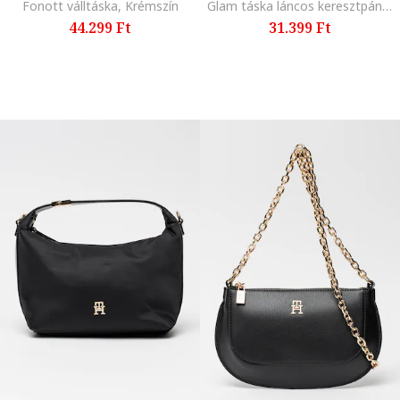
Fonott válltáska, Krémszín
Glam táska láncos keresztpánttal, Bíborszín
44.299 Ft
31.399 Ft