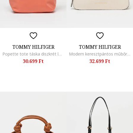
TOMMY HILFIGER
TOMMY HILFIGER
Popette tote táska diszkrét logóval, Barna/Korallszín
Modern keresztpántos műbőr táska, Törtfehér
30.699 Ft
32.699 Ft