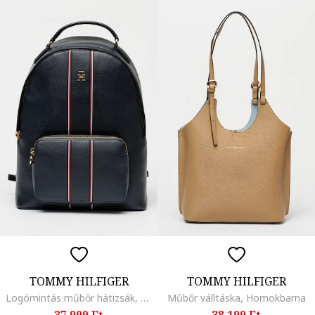
TOMMY HILFIGER
TOMMY HILFIGER
Logómintás műbőr hátizsák, Tengerészkék
Műbőr válltáska, Homokbarna
37.999 Ft
38.199 Ft