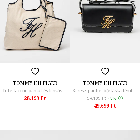
TOMMY HILFIGER
TOMMY HILFIGER
Tote fazonú pamut és lenvászon tartalmú táska hímzett logóval, Fekete/Krémszín
Keresztpántos bőrtáska fémlogós rátéttel, Fekete
28.199 Ft
54.199 Ft
-
8%
49.699 Ft