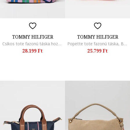
TOMMY HILFIGER
TOMMY HILFIGER
Csíkos tote fazonú táska hozzáillő kistáskával, Többszínű
Popette tote fazonú táska, Barna/Korallszín
28.199 Ft
25.799 Ft