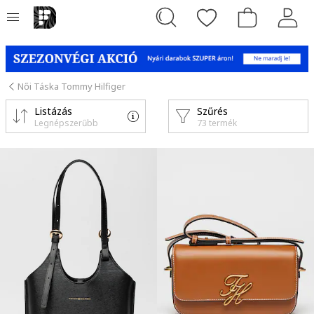
Női Táska Tommy Hilfiger
Listázás
Szűrés
Legnépszerűbb
73 termék