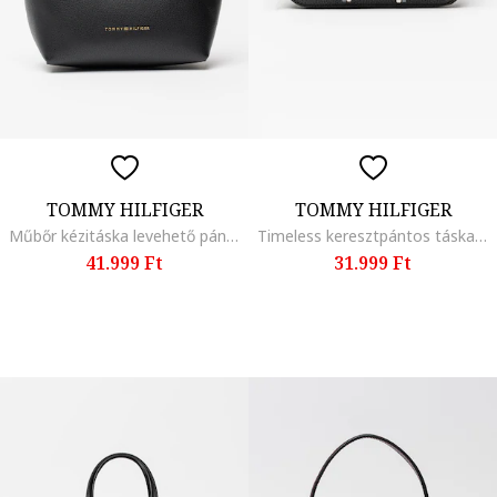
TOMMY HILFIGER
TOMMY HILFIGER
Műbőr kézitáska levehető pánttal, Fekete
Timeless keresztpántos táska két rekesszel, Fehér/Fekete/Sötétszürke
41.999 Ft
31.999 Ft