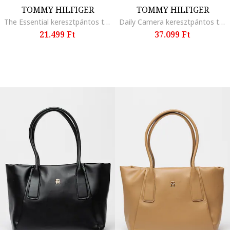
TOMMY HILFIGER
TOMMY HILFIGER
The Essential keresztpántos táska, Homokbarna
Daily Camera keresztpántos táska logóval, Fekete
21.499 Ft
37.099 Ft