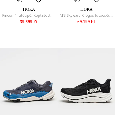
HOKA
HOKA
Rincon 4 futócipő, Koptatott fekete
M'S Skyward X logós futócipő, Pasztellkék
39.599 Ft
69.199 Ft