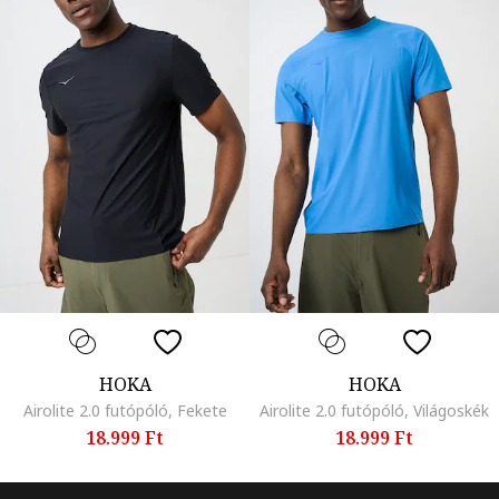
HOKA
HOKA
Airolite 2.0 futópóló, Fekete
Airolite 2.0 futópóló, Világoskék
18.999 Ft
18.999 Ft