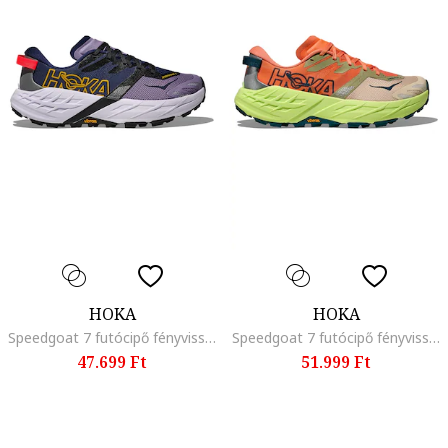
HOKA
HOKA
Speedgoat 7 futócipő fényvisszaverő részletekkel, Sötétkék/Halványlila
Speedgoat 7 futócipő fényvisszaverő részletekkel, Narancssárga/Bézs/Limezöld
47.699 Ft
51.999 Ft