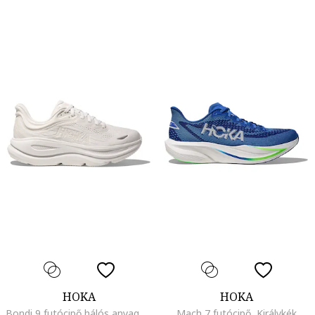
HOKA
HOKA
Bondi 9 futócipő hálós anyagbetétekkel, Csontszín
Mach 7 futócipő, Királykék