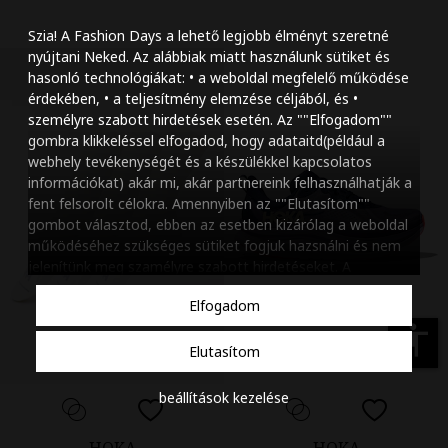
Szöveg méretének n
Szia! A Fashion Days a lehető legjobb élményt szeretné
Szöveg méretének c
nyújtani Neked. Az alábbiak miatt használunk sütiket és
hasonló technológiákat: • a weboldal megfelelő működése
Szóköz növelése
érdekében, • a teljesítmény elemzése céljából, és •
személyre szabott hirdetések esetén. Az ""Elfogadom""
Szóköz csökkentése
gombra klikkeléssel elfogadod, hogy adataitd(például a
webhely tevékenységét és a készülékkel kapcsolatos
Sortávolság növelés
információkat) akár mi, akár partnereink felhasználhatják a
fent felsorolt célokra. Amennyiben az ""Elutasítom""
Sortávolság csökken
gombot választod, ebben az esetben kizárólag a weboldal
működéséhez szükséges sütiket fogjuk hazsnálni és nem
Színek invertálása
jelenítünk meg szamélyre szabott hirdetéseket. A
beállításaidat bármikor módosíthatod, a ""Beállítások
Szürke színárnyalato
Elfogadom
kezelése"" gombra kattintva. Tudj meg többet
Cookie
Nagy kurzor
szabályzatunkról
.
accessibility
Elutasítom
Linkek aláhúzása
beállítások kezelése
Animációk letiltása