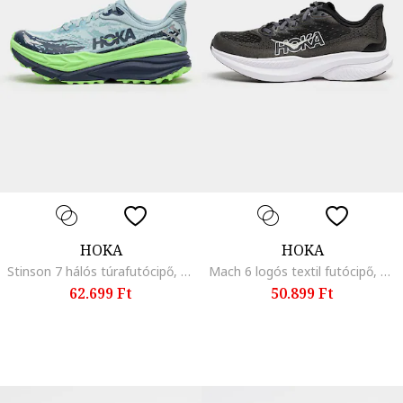
HOKA
HOKA
Stinson 7 hálós túrafutócipő, Pasztellkék/Limezöld
Mach 6 logós textil futócipő, Koptatott fekete
62.699 Ft
50.899 Ft