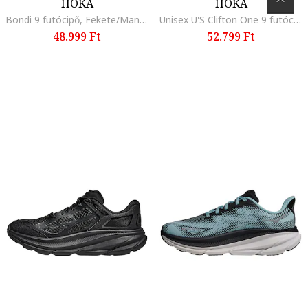
HOKA
HOKA
Bondi 9 futócipő, Fekete/Mandarinszín/Limezöld
Unisex U'S Clifton One 9 futócipő, Csontszín/Törtfehér
48.999 Ft
52.799 Ft