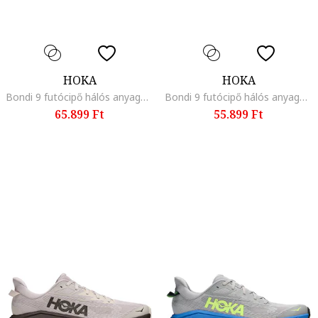
HOKA
HOKA
Bondi 9 futócipő hálós anyagbetétekkel, Pasztellkék/Halványsárga
Bondi 9 futócipő hálós anyagbetétekkel, Pasztellrózsaszín
65.899 Ft
55.899 Ft