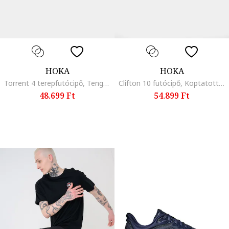
HOKA
HOKA
Torrent 4 terepfutócipő, Tengerészkék
Clifton 10 futócipő, Koptatott fekete
48.699 Ft
54.899 Ft