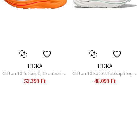
HOKA
HOKA
Clifton 10 futócipő, Csontszín/Narancssárga
Clifton 10 kötött futócipő logós foltrátéttel, Okkersárga
52.399 Ft
46.099 Ft