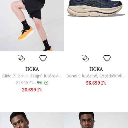
HOKA
HOKA
Glide 7'' 2-in-1 dizájnú futórövidnadrág, Fekete
Bondi 9 futócipő, Sötétkék/Világosbarna/Homokbarna
56.699 Ft
21.999 Ft
-
5%
20.699 Ft