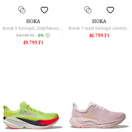
HOKA
HOKA
Bondi 9 futócipő, Zöld/Neonzöld/Bézs
Bondi 7 textil futócipő szintetikus anyagbetétekkel, Fekete/Szürke
46.799 Ft
54.199 Ft
-
8%
49.799 Ft