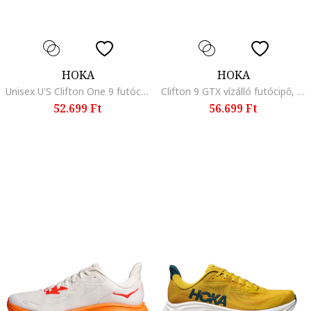
HOKA
HOKA
Unisex U'S Clifton One 9 futócipő, Fekete
Clifton 9 GTX vízálló futócipő, Fekete/Tengerészkék
52.699 Ft
56.699 Ft