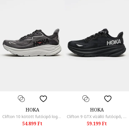
HOKA
HOKA
Clifton 10 kötött futócipő logós foltrátéttel, Sötétszürke
Clifton 9 GTX vízálló futócipő, Fekete
54.899 Ft
59.199 Ft