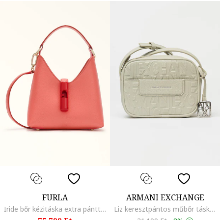
FURLA
ARMANI EXCHANGE
Iride bőr kézitáska extra pánttal, Élénk rózsaszín
Liz keresztpántos műbőr táska dombornyomott logóval, Ekrü