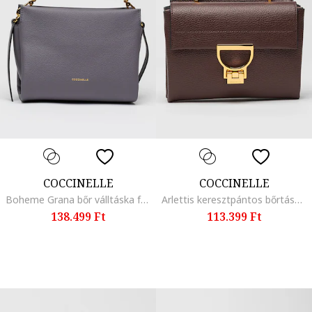
COCCINELLE
COCCINELLE
Boheme Grana bőr válltáska fonott dizájnú fogantyúval, Zöldes szürke
Arlettis keresztpántos bőrtáska, Szilvalila
138.499 Ft
113.399 Ft