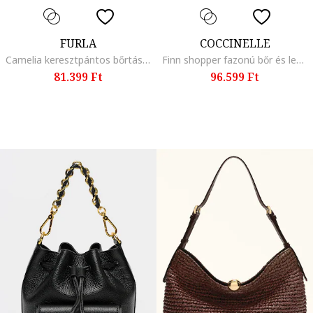
FURLA
COCCINELLE
Camelia keresztpántos bőrtáska, Fekete
Finn shopper fazonú bőr és lenvászon táska, Fekete/Krémszín
81.399 Ft
96.599 Ft