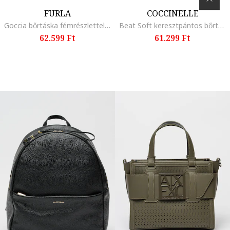
FURLA
COCCINELLE
Goccia bőrtáska fémrészlettel, Tengerészkék
Beat Soft keresztpántos bőrtáska, Zsályazöld
62.599 Ft
61.299 Ft