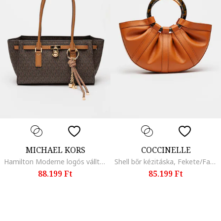
MICHAEL KORS
COCCINELLE
Hamilton Moderne logós válltáska, Barna
Shell bőr kézitáska, Fekete/Fahéjbarna
88.199 Ft
85.199 Ft