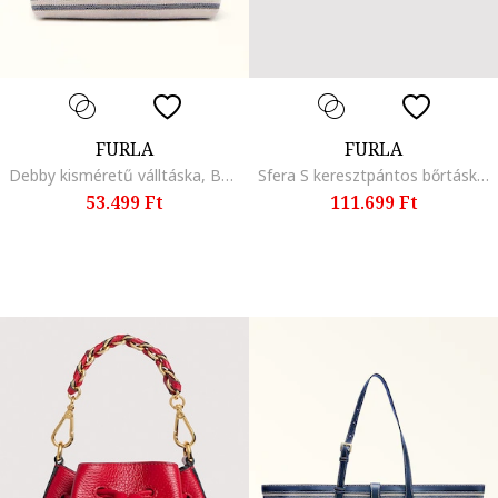
FURLA
FURLA
Debby kisméretű válltáska, Bézs/Kék
Sfera S keresztpántos bőrtáska, Fahéjbarna
53.499 Ft
111.699 Ft