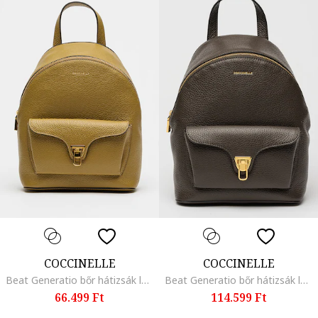
COCCINELLE
COCCINELLE
Beat Generatio bőr hátizsák logós részlettel, Khaki
Beat Generatio bőr hátizsák logós részlettel, Sötét tópbarna
66.499 Ft
114.599 Ft