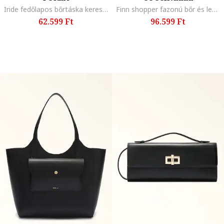
Iride fedőlapos bőrtáska keresztpánttal, Levendulakék
Finn shopper fazonú bőr és lenvászon táska, Narancssárga/Bézs
62.599 Ft
96.599 Ft