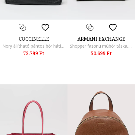
COCCINELLE
ARMANI EXCHANGE
Nory állítható pántos bőr hátizsák, Fekete
Shopper fazonú műbőr táska, Sötét olívazöld
72.799 Ft
50.699 Ft