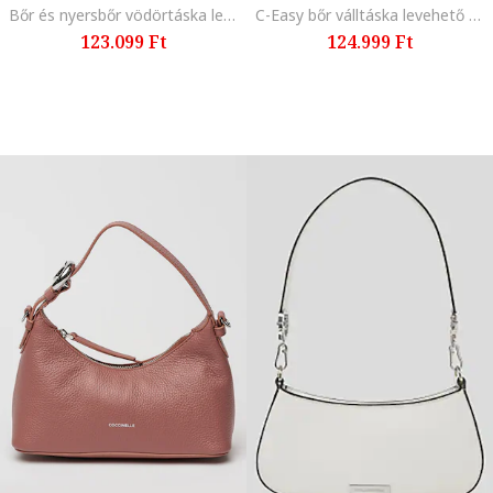
Bőr és nyersbőr vödörtáska levehető kistáskával, Sötét tópbarna
C-Easy bőr válltáska levehető kistáskával, Barna
123.099 Ft
124.999 Ft