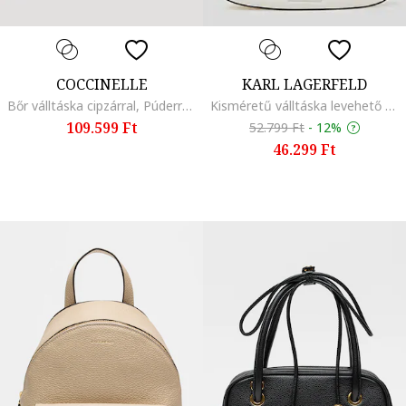
COCCINELLE
KARL LAGERFELD
Bőr válltáska cipzárral, Púderrózsaszín
Kisméretű válltáska levehető pánttal, Krémszín
109.599 Ft
52.799 Ft
-
12%
46.299 Ft