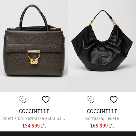
COCCINELLE
COCCINELLE
Arlettis bőr kézitáska extra pánttal, Sötét tópbarna
Bőrtáska, Fekete
134.599 Ft
165.399 Ft