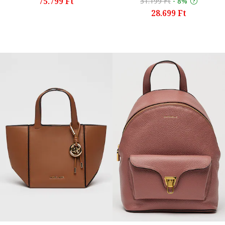
75.799 Ft
31.199 Ft
-
8%
28.699 Ft