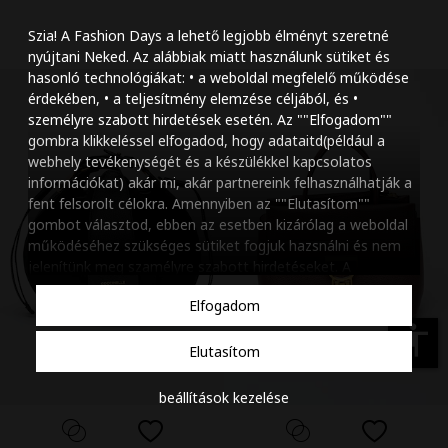
Szöveg méretének n
Szia! A Fashion Days a lehető legjobb élményt szeretné
Szöveg méretének c
nyújtani Neked. Az alábbiak miatt használunk sütiket és
hasonló technológiákat: • a weboldal megfelelő működése
Szóköz növelése
érdekében, • a teljesítmény elemzése céljából, és •
személyre szabott hirdetések esetén. Az ""Elfogadom""
Szóköz csökkentése
gombra klikkeléssel elfogadod, hogy adataitd(például a
webhely tevékenységét és a készülékkel kapcsolatos
Sortávolság növelés
információkat) akár mi, akár partnereink felhasználhatják a
fent felsorolt célokra. Amennyiben az ""Elutasítom""
Sortávolság csökken
gombot választod, ebben az esetben kizárólag a weboldal
működéséhez szükséges sütiket fogjuk hazsnálni és nem
Színek invertálása
jelenítünk meg szamélyre szabott hirdetéseket. A
beállításaidat bármikor módosíthatod, a ""Beállítások
Szürke színárnyalato
Elfogadom
kezelése"" gombra kattintva. Tudj meg többet
Cookie
Nagy kurzor
szabályzatunkról
.
accessibility
Elutasítom
Linkek aláhúzása
beállítások kezelése
Animációk letiltása