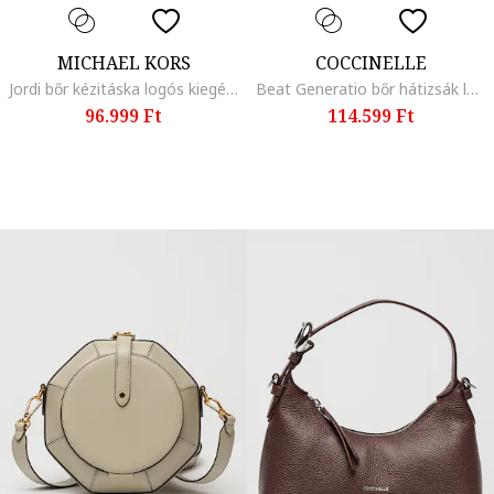
MICHAEL KORS
COCCINELLE
Jordi bőr kézitáska logós kiegészítővel, Karamellbarna
Beat Generatio bőr hátizsák logós részlettel, Púderrózsaszín
96.999 Ft
114.599 Ft