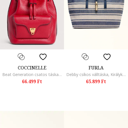
COCCINELLE
FURLA
Beat Generation csatos táska láncos fogantyúval, Élénkpiros
Debby csíkos válltáska, Királykék/Törtfehér
66.499 Ft
65.899 Ft