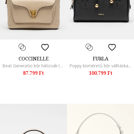
COCCINELLE
FURLA
Beat Generatio bőr hátizsák logós részlettel, Bézs
Poppy kisméretű bőr válltáska, Fekete
87.799 Ft
100.799 Ft