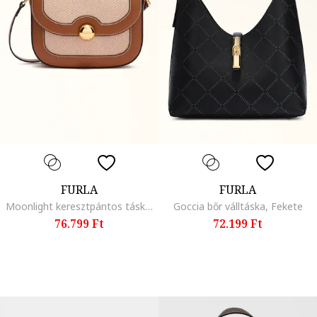
FURLA
FURLA
Moonlight keresztpántos táska bőrrészletekkel, Fahéjbarna/Lazacszín
Goccia bőr válltáska, Fekete
76.799 Ft
72.199 Ft