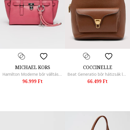
MICHAEL KORS
COCCINELLE
Hamilton Moderne bőr válltáska, Sötét rózsaszín
Beat Generatio bőr hátizsák logós részlettel, Konyakbarna
96.999 Ft
66.499 Ft