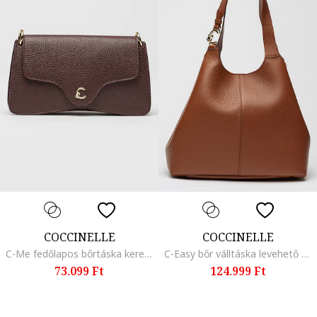
COCCINELLE
COCCINELLE
C-Me fedőlapos bőrtáska keresztpánttal, Barna
C-Easy bőr válltáska levehető kistáskával, Konyakbarna
73.099 Ft
124.999 Ft