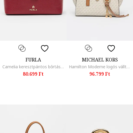
FURLA
MICHAEL KORS
Camelia keresztpántos bőrtáska, Bordó
Hamilton Moderne logós válltáska, Barna/Törtfehér
80.699 Ft
96.799 Ft