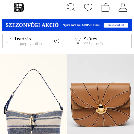
Listázás
Szűrés
Legnépszerűbb
926 termék