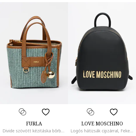
FURLA
LOVE MOSCHINO
Divide szövött kézitáska bőrbetétekkel, Sötétbarna/Sötétszürke
Logós hátizsák cipzárral, Fekete