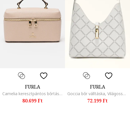
FURLA
FURLA
Camelia keresztpántos bőrtáska, Púderrózsaszín
Goccia bőr válltáska, Világosszürke/Sötétszürke
80.699 Ft
72.199 Ft