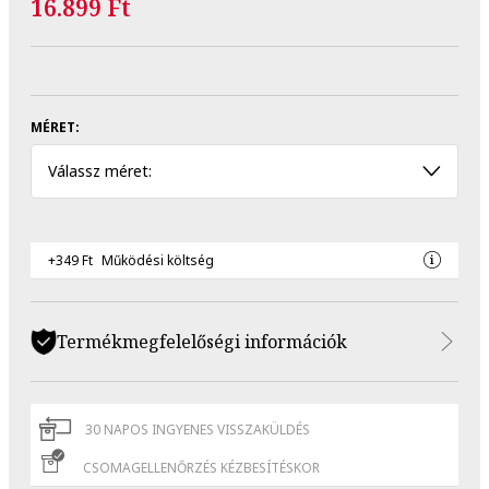
16.899 Ft
MÉRET:
Válassz méret:
+349 Ft
Működési költség
Termékmegfelelőségi információk
30 NAPOS INGYENES VISSZAKÜLDÉS
CSOMAGELLENŐRZÉS KÉZBESÍTÉSKOR