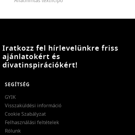
Állatmintás textilcipő
Iratkozz fel hírlevelünkre friss
ajánlatokért és
divatinspirációkért!
SEGÍTSÉG
GYIK
Visszaküldési információ
Cookie Szabályzat
Felhasználási feltételek
Rólunk