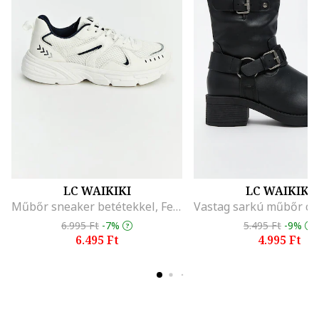
LC WAIKIKI
LC WAIKIKI
Műbőr sneaker betétekkel, Fehér/Tengerészkék
6.995 Ft
-7%
5.495 Ft
-9%
6.495 Ft
4.995 Ft