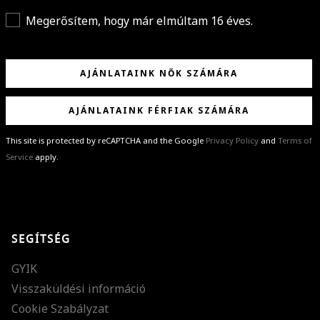
Megerősítem, hogy már elmúltam 16 éves.
AJÁNLATAINK NŐK SZÁMÁRA
AJÁNLATAINK FÉRFIAK SZÁMÁRA
This site is protected by reCAPTCHA and the Google
Privacy Policy
and
Terms of
Service
apply.
GRATULÁLUNK!
Sikeresen feliratkoztál hírlevelünkre a(z)
%email%
címmel.
Alig várjuk, hogy elküldhessük neked márkáink legújabb kollekcióit,
SEGÍTSÉG
különleges ajánlatainkat és stílustippjeinket!
GYIK
Visszaküldési információ
Cookie Szabályzat