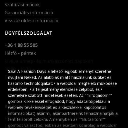
Szállítási módok
Garanciális információ
Visszaküldési információ
ÜGYFÉLSZOLGÁLAT
+36 1 88 55 505
Hétfő - péntek
kivéve ünnep- és munkaszüneti napokon
Szöveg méretének n
08:00 - 16:30
Szia! A Fashion Days a lehető legjobb élményt szeretné
E-mail küldése
Szöveg méretének c
nyújtani Neked. Az alábbiak miatt használunk sütiket és
hasonló technológiákat: • a weboldal megfelelő működése
Szóköz növelése
érdekében, • a teljesítmény elemzése céljából, és •
személyre szabott hirdetések esetén. Az ""Elfogadom""
Szóköz csökkentése
gombra klikkeléssel elfogadod, hogy adataitd(például a
KÖZÖSSÉGI MÉDIA
webhely tevékenységét és a készülékkel kapcsolatos
Sortávolság növelés
információkat) akár mi, akár partnereink felhasználhatják a
Facebook
fent felsorolt célokra. Amennyiben az ""Elutasítom""
Sortávolság csökken
gombot választod, ebben az esetben kizárólag a weboldal
Instagram