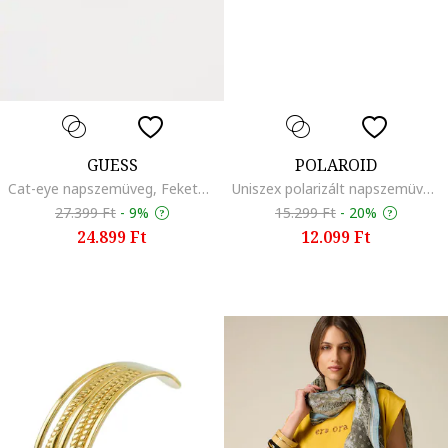
GUESS
POLAROID
Cat-eye napszemüveg, Fekete/Barna
Uniszex polarizált napszemüveg, Átlátszó
27.399 Ft
-
9%
15.299 Ft
-
20%
24.899 Ft
12.099 Ft