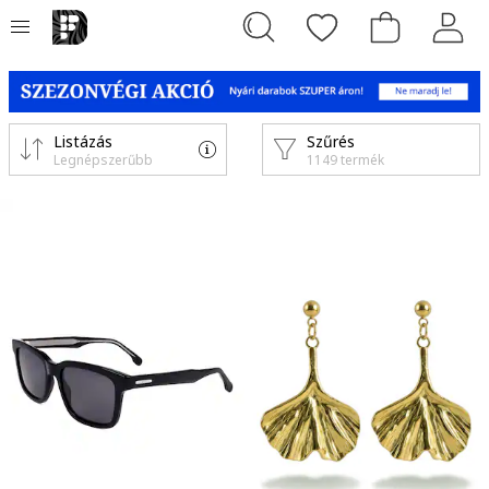
Listázás
Szűrés
Legnépszerűbb
1149 termék