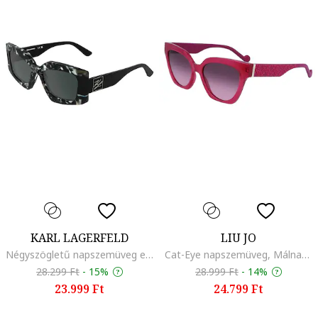
KARL LAGERFELD
LIU JO
Négyszögletű napszemüveg egyszínű lencsékkel, Zöld/Fekete/Szürke
Cat-Eye napszemüveg, Málnaszín
28.299 Ft
-
15%
28.999 Ft
-
14%
23.999 Ft
24.799 Ft