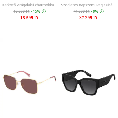
Karkötő virágalakú charmokkal és cirkóniával díszítve, Aranyszín/Sárga/Narancssárga
Szögletes napszemüveg színátmenetes lencsékkel, Sötétkék
18.399 Ft
-
15%
41.399 Ft
-
9%
15.599 Ft
37.299 Ft