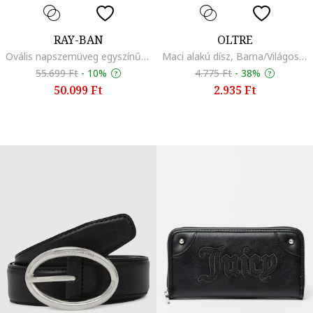
RAY-BAN
OLTRE
Ovális napszemüveg egyszínű lencsékkel, Sötét ezüstszín
Maci alakú dísz, Barna/Világoskék
55.699 Ft
-
10%
4.775 Ft
-
38%
50.099 Ft
2.935 Ft