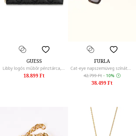
GUESS
FURLA
Libby logós műbőr pénztárca, Fekete
Cat-eye napszemüveg színátmenetes lencsékkel, Barna/Szürke
18.899 Ft
42.799 Ft
-
10%
38.499 Ft