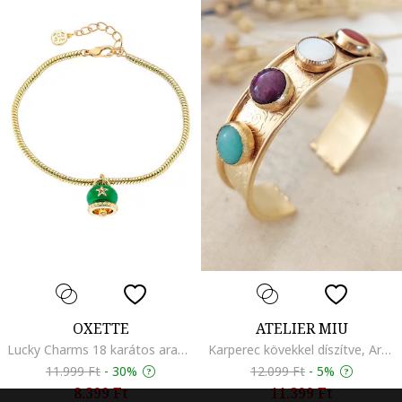
OXETTE
ATELIER MIU
Lucky Charms 18 karátos aranybevonatú karkötő, Aranyszín
Karperec kövekkel díszítve, Aranyszín
11.999 Ft
-
30%
12.099 Ft
-
5%
8.399 Ft
11.399 Ft