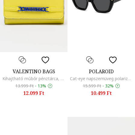
VALENTINO BAGS
POLAROID
Kihajtható műbőr pénztárca, Szalmasárga
Cat-eye napszemüveg polarizált lencsékkel, Aranyszín/Fekete
13.999 Ft
-
13%
15.599 Ft
-
32%
12.099 Ft
10.499 Ft