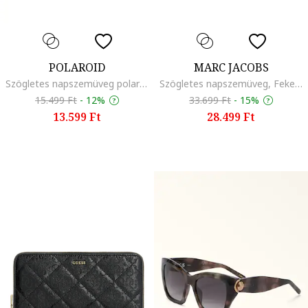
POLAROID
MARC JACOBS
Szögletes napszemüveg polarizált lencsékkel, Aranyszín/Koptatott piros
Szögletes napszemüveg, Fekete
15.499 Ft
-
12%
33.699 Ft
-
15%
13.599 Ft
28.499 Ft