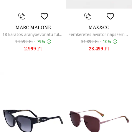
MARC MALONE
MAX&CO
18 karátos aranybevonatú fülbevaló, Aranyszín
Fémkeretes aviator napszemüveg, Aranyszín/Barna
14.599 Ft
-
79%
31.899 Ft
-
10%
2.999 Ft
28.499 Ft