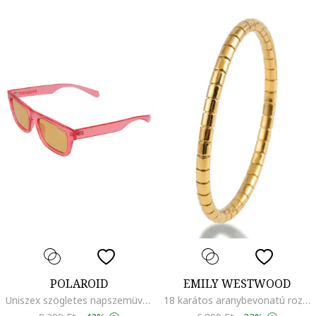
POLAROID
EMILY WESTWOOD
Uniszex szögletes napszemüveg
18 karátos aranybevonatú rozsdamentes acél karkötő, Aranyszín