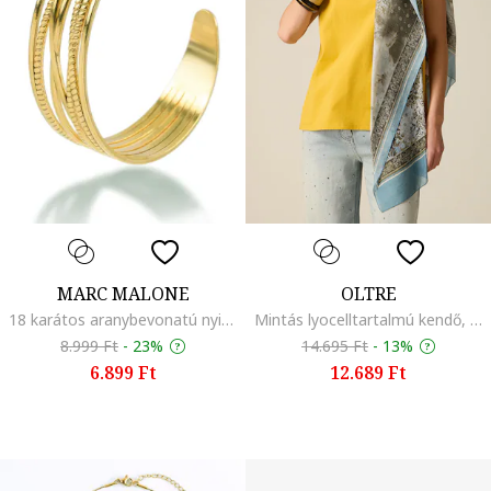
MARC MALONE
OLTRE
18 karátos aranybevonatú nyitott karperec, Aranyszín
Mintás lyocelltartalmú kendő, Púderkék/Világosbarna
8.999 Ft
-
23%
14.695 Ft
-
13%
6.899 Ft
12.689 Ft