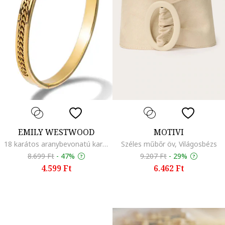
EMILY WESTWOOD
MOTIVI
18 karátos aranybevonatú karperec, Aranyszín
Széles műbőr öv, Világosbézs
8.699 Ft
-
47%
9.207 Ft
-
29%
4.599 Ft
6.462 Ft