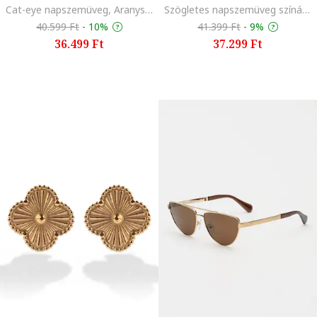
Cat-eye napszemüveg, Aranyszín/Fekete
Szögletes napszemüveg színátmenetes lencsékkel, Aranyszín/Fekete
40.599 Ft
-
10%
41.399 Ft
-
9%
36.499 Ft
37.299 Ft