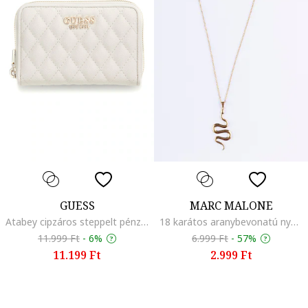
GUESS
MARC MALONE
Atabey cipzáros steppelt pénztárca, Csontszín
18 karátos aranybevonatú nyaklánc kígyó alakú medállal, Aranyszín
11.999 Ft
-
6%
6.999 Ft
-
57%
11.199 Ft
2.999 Ft