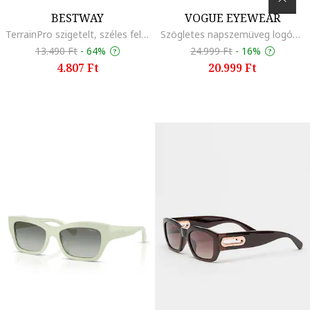
BESTWAY
VOGUE EYEWEAR
TerrainPro szigetelt, széles felfújható kemping matrac, 1,83 m x 51 cm x 5,1 cm, múmia hálózsákokkal kompatibilis, kék
Szögletes napszemüveg logóval, Tengerészkék
13.490 Ft
-
64%
24.999 Ft
-
16%
4.807 Ft
20.999 Ft