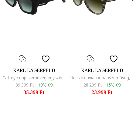
KARL LAGERFELD
KARL LAGERFELD
Cat-eye napszemüveg egyszínű lencsékkel, Fekete
Uniszex aviator napszemüveg, Zöld
39.399 Ft
-
10%
28.299 Ft
-
15%
35.399 Ft
23.999 Ft