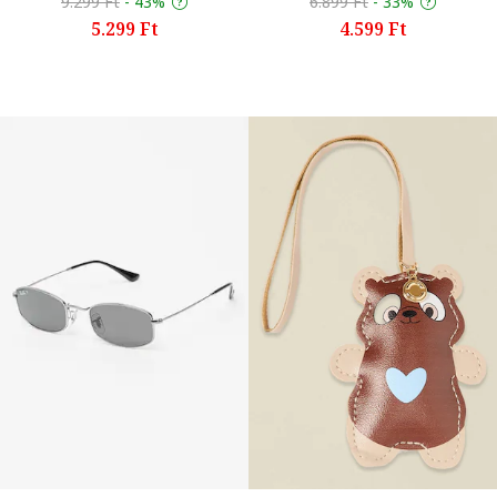
9.299 Ft
-
43%
6.899 Ft
-
33%
5.299 Ft
4.599 Ft