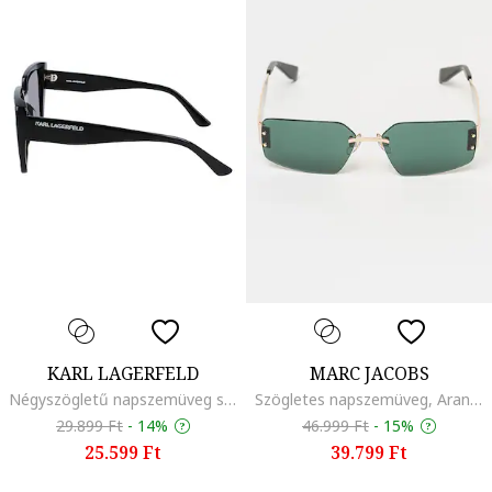
KARL LAGERFELD
MARC JACOBS
Négyszögletű napszemüveg színátmenetes lencsékkel, Fehér/Koptatott fekete
Szögletes napszemüveg, Aranyszín
29.899 Ft
-
14%
46.999 Ft
-
15%
25.599 Ft
39.799 Ft