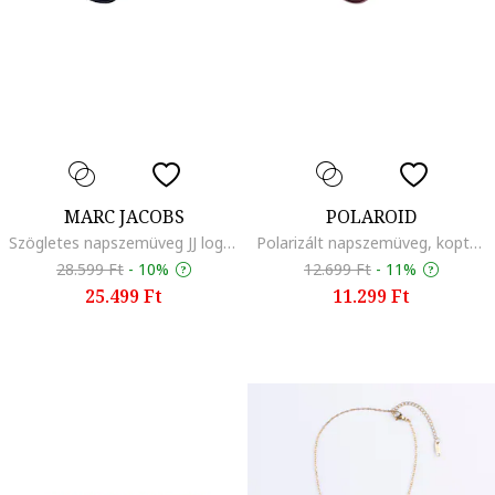
MARC JACOBS
POLAROID
Szögletes napszemüveg JJ logós részlettel
Polarizált napszemüveg, koptatott rózsaszín
28.599 Ft
-
10%
12.699 Ft
-
11%
25.499 Ft
11.299 Ft