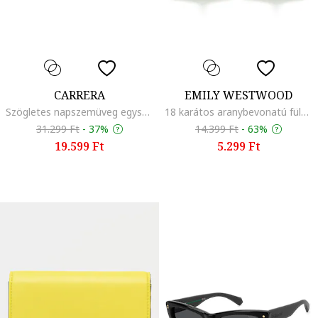
CARRERA
EMILY WESTWOOD
Szögletes napszemüveg egyszínű lencsékkel, Fekete
18 karátos aranybevonatú fülbevaló, Aranyszín
31.299 Ft
-
37%
14.399 Ft
-
63%
19.599 Ft
5.299 Ft