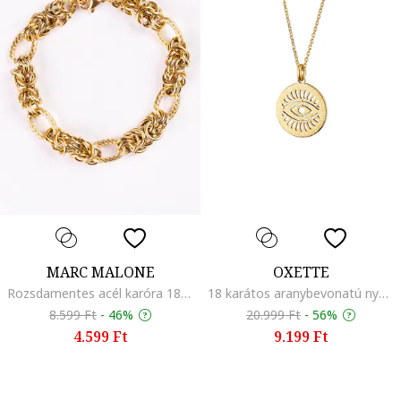
MARC MALONE
OXETTE
Rozsdamentes acél karóra 18 karátos aranybevonattal, Aranyszín
18 karátos aranybevonatú nyaklánc medállal, Aranyszín
8.599 Ft
-
46%
20.999 Ft
-
56%
4.599 Ft
9.199 Ft