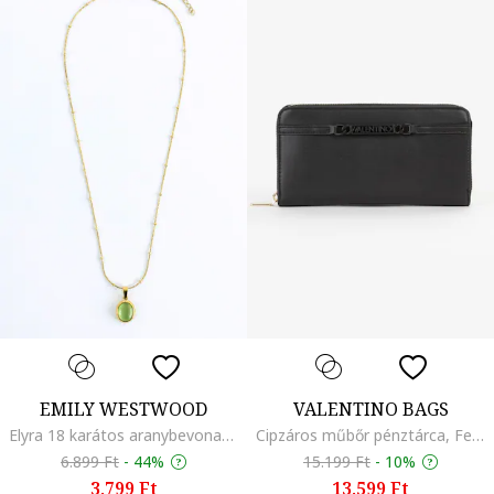
EMILY WESTWOOD
VALENTINO BAGS
Elyra 18 karátos aranybevonatú nyaklánc medállal, Aranyszín
Cipzáros műbőr pénztárca, Fekete
6.899 Ft
-
44%
15.199 Ft
-
10%
3.799 Ft
13.599 Ft