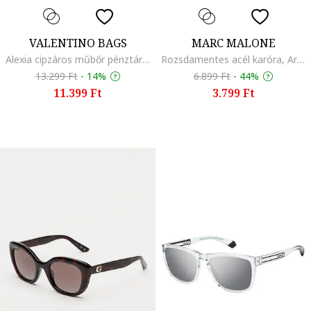
VALENTINO BAGS
MARC MALONE
Alexia cipzáros műbőr pénztárca, Jégkék
Rozsdamentes acél karóra, Aranyszín
13.299 Ft
-
14%
6.899 Ft
-
44%
11.399 Ft
3.799 Ft