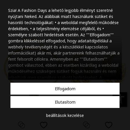
Szöveg méretének n
Szia! A Fashion Days a lehető legjobb élményt szeretné
Szöveg méretének c
nyújtani Neked. Az alábbiak miatt használunk sütiket és
hasonló technológiákat: • a weboldal megfelelő működése
Szóköz növelése
érdekében, • a teljesítmény elemzése céljából, és •
személyre szabott hirdetések esetén. Az ""Elfogadom""
Szóköz csökkentése
gombra klikkeléssel elfogadod, hogy adataitd(például a
webhely tevékenységét és a készülékkel kapcsolatos
Sortávolság növelés
információkat) akár mi, akár partnereink felhasználhatják a
fent felsorolt célokra. Amennyiben az ""Elutasítom""
Sortávolság csökken
gombot választod, ebben az esetben kizárólag a weboldal
működéséhez szükséges sütiket fogjuk hazsnálni és nem
Színek invertálása
jelenítünk meg szamélyre szabott hirdetéseket. A
beállításaidat bármikor módosíthatod, a ""Beállítások
Szürke színárnyalato
Elfogadom
kezelése"" gombra kattintva. Tudj meg többet
Cookie
Nagy kurzor
szabályzatunkról
.
accessibility
Elutasítom
Linkek aláhúzása
beállítások kezelése
Animációk letiltása