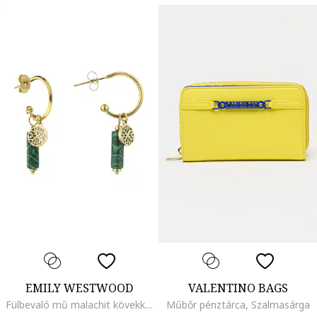
EMILY WESTWOOD
VALENTINO BAGS
Fülbevaló mű malachit kövekkel, Aranyszín/Angolzöld
Műbőr pénztárca, Szalmasárga