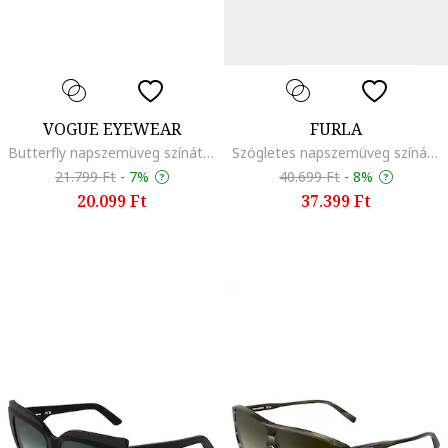
VOGUE EYEWEAR
FURLA
Butterfly napszemüveg színátmenetes lencsékkel, Világoszöld
Szögletes napszemüveg színátmenetes lencsékkel, Sötétbarna
21.799 Ft
-
7%
40.699 Ft
-
8%
20.099 Ft
37.399 Ft