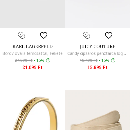
KARL LAGERFELD
JUICY COUTURE
Bőröv ovális fémcsattal, Fekete
Candy cipzáros pénztárca logóval, Fekete
24.899 Ft
-
15%
18.499 Ft
-
15%
21.099 Ft
15.699 Ft