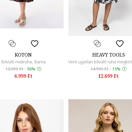
KOTON
HEAVY TOOLS
Bővülő midiruha, Barna
13.999 Ft
-
50%
14.999 Ft
-
15%
6.999 Ft
12.699 Ft