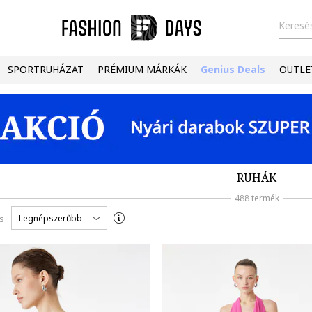
Keresés
SPORTRUHÁZAT
PRÉMIUM MÁRKÁK
Genius Deals
OUTLE
RUHÁK
488 termék
Legnépszerűbb
s