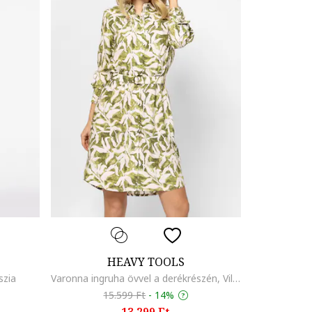
HEAVY TOOLS
szia
Varonna ingruha övvel a derékrészén, Világoszöld/Törtfehér
15.599 Ft
-
14%