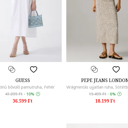
GUESS
PEPE JEANS LONDO
zínű bővülő pamutruha, Fehér
41.099 Ft
-
10%
19.499 Ft
-
6%
36.599 Ft
18.199 Ft