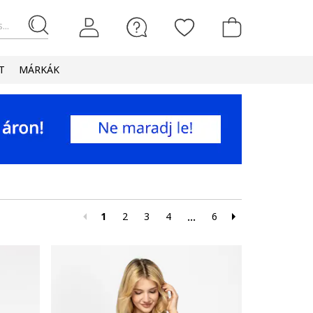
...
T
MÁRKÁK
1
2
3
4
6
...