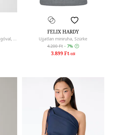
FELIX HARDY
Rövid ujjú pamuttartalmú ruha logóval, Fehér
Ujjatlan miniruha, Szürke
4.200 Ft
-
7%
3.899 Ft
-tól