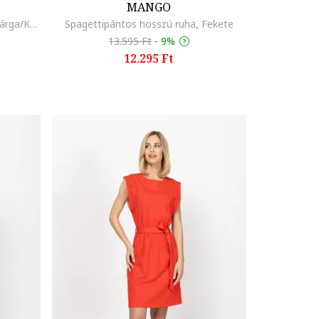
MANGO
Bővülő fazonú midiruha, Szalmasárga/Kék
Spagettipántos hosszú ruha, Fekete
13.595 Ft
-
9%
12.295 Ft