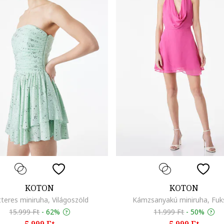
KOTON
KOTON
itteres miniruha, Világoszöld
Kámzsanyakú miniruha, Fuk
15.999 Ft
-
62%
11.999 Ft
-
50%