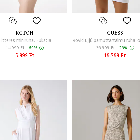
KOTON
GUESS
Flitteres miniruha, Fukszia
14.999 Ft
-
60%
26.999 Ft
-
26%
5.999 Ft
19.799 Ft