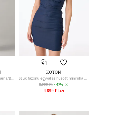
N
KOTON
Virágmintás ujjatlan ruha, Sötétbarna/Bézs
Szűk fazonú egyvállas húzott miniruha masnis megkötővel a vállrészen, Olajkék
8.999 Ft
-
47%
4.699 Ft
-tól