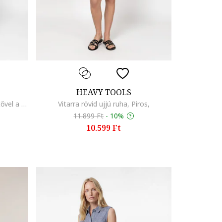
HEAVY TOOLS
Verti ujjatlan bővülő ruha megkötővel a derékrészén, Fehér/Fekete
Vitarra rövid ujjú ruha, Piros,
11.899 Ft
-
10%
10.599 Ft