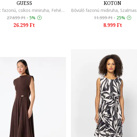
GUESS
KOTON
Szűkített fazonú, csíkos miniruha, Fehér/Tengerészkék
27.699 Ft
-
5%
11.999 Ft
-
25%
26.299 Ft
8.999 Ft