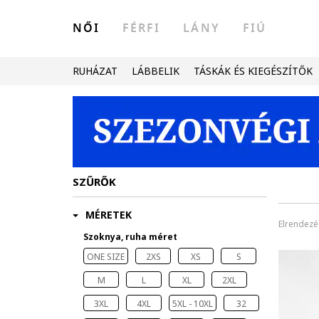
NŐI
FÉRFI
LÁNY
FIÚ
RUHÁZAT
LÁBBELIK
TÁSKÁK ÉS KIEGÉSZÍTŐK
SZŰRŐK
MÉRETEK
Elrendezé
Szoknya, ruha méret
ONE SIZE
2XS
XS
S
M
L
XL
2XL
3XL
4XL
5XL - 10XL
32