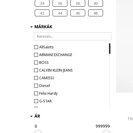
34
36
38
40
42
44
46
48
MÁRKÁK
AllSaints
ARMANI EXCHANGE
BOSS
CALVIN KLEIN JEANS
CAMISSI
Diesel
Felix Hardy
G-STAR
GAP
ÁR
GUESS
Fl
Heavy Tools
0
999999
HUGO