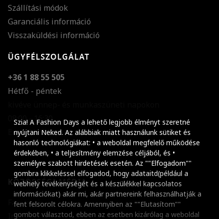
Szállítási módok
Garanciális információ
Visszaküldési információ
ÜGYFÉLSZOLGÁLAT
+36 1 88 55 505
Hétfő - péntek
kivéve ünnep- és munkaszüneti napokon
Szöveg méretének n
08:00 - 16:30
Szia! A Fashion Days a lehető legjobb élményt szeretné
E-mail küldése
Szöveg méretének c
nyújtani Neked. Az alábbiak miatt használunk sütiket és
hasonló technológiákat: • a weboldal megfelelő működése
Szóköz növelése
érdekében, • a teljesítmény elemzése céljából, és •
személyre szabott hirdetések esetén. Az ""Elfogadom""
Szóköz csökkentése
gombra klikkeléssel elfogadod, hogy adataitd(például a
KÖZÖSSÉGI MÉDIA
webhely tevékenységét és a készülékkel kapcsolatos
Sortávolság növelés
információkat) akár mi, akár partnereink felhasználhatják a
Facebook
fent felsorolt célokra. Amennyiben az ""Elutasítom""
Sortávolság csökken
gombot választod, ebben az esetben kizárólag a weboldal
Instagram