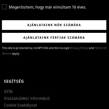
Megerősítem, hogy már elmúltam 16 éves.
AJÁNLATAINK NŐK SZÁMÁRA
AJÁNLATAINK FÉRFIAK SZÁMÁRA
This site is protected by reCAPTCHA and the Google
Privacy Policy
and
Terms of
Service
apply.
GRATULÁLUNK!
Sikeresen feliratkoztál hírlevelünkre a(z)
%email%
címmel.
Alig várjuk, hogy elküldhessük neked márkáink legújabb kollekcióit,
SEGÍTSÉG
különleges ajánlatainkat és stílustippjeinket!
GYIK
Visszaküldési információ
Cookie Szabályzat