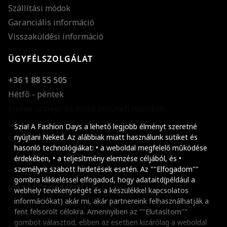
Szállítási módok
Garanciális információ
Visszaküldési információ
ÜGYFÉLSZOLGÁLAT
+36 1 88 55 505
Hétfő - péntek
kivéve ünnep- és munkaszüneti napokon
Szöveg méretének n
08:00 - 16:30
Szia! A Fashion Days a lehető legjobb élményt szeretné
E-mail küldése
Szöveg méretének c
nyújtani Neked. Az alábbiak miatt használunk sütiket és
hasonló technológiákat: • a weboldal megfelelő működése
Szóköz növelése
érdekében, • a teljesítmény elemzése céljából, és •
személyre szabott hirdetések esetén. Az ""Elfogadom""
Szóköz csökkentése
gombra klikkeléssel elfogadod, hogy adataitd(például a
KÖZÖSSÉGI MÉDIA
webhely tevékenységét és a készülékkel kapcsolatos
Sortávolság növelés
információkat) akár mi, akár partnereink felhasználhatják a
Facebook
fent felsorolt célokra. Amennyiben az ""Elutasítom""
Sortávolság csökken
gombot választod, ebben az esetben kizárólag a weboldal
Instagram