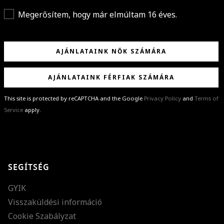
Megerősítem, hogy már elmúltam 16 éves.
AJÁNLATAINK NŐK SZÁMÁRA
AJÁNLATAINK FÉRFIAK SZÁMÁRA
This site is protected by reCAPTCHA and the Google
Privacy Policy
and
Terms of
Service
apply.
GRATULÁLUNK!
Sikeresen feliratkoztál hírlevelünkre a(z)
%email%
címmel.
Alig várjuk, hogy elküldhessük neked márkáink legújabb kollekcióit,
SEGÍTSÉG
különleges ajánlatainkat és stílustippjeinket!
GYIK
Visszaküldési információ
Cookie Szabályzat