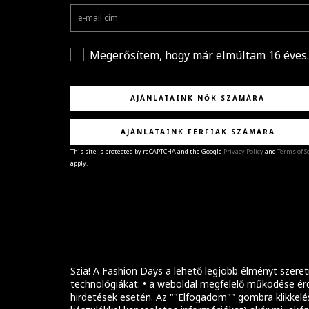
Megerősítem, hogy már elmúltam 16 éves.
AJÁNLATAINK NŐK SZÁMÁRA
AJÁNLATAINK FÉRFIAK SZÁMÁRA
This site is protected by reCAPTCHA and the Google
Privacy Policy
and
Terms of S
apply.
GRATULÁLUNK!
Sikeresen feliratkoztál hírlevelünkre a(z)
%email
címmel.
Alig várjuk, hogy elküldhessük neked márkáink legúj
kollekcióit, különleges ajánlatainkat és stílustippjein
Szia! A Fashion Days a lehető legjobb élményt szeret
technológiákat: • a weboldal megfelelő működése érd
hirdetések esetén. Az ""Elfogadom"" gombra klikkelé