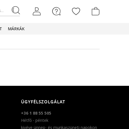
...
T
MÁRKÁK
ÜGYFÉLSZOLGÁLAT
+36 1 88 55 505
Hétfő - péntek
kivéve ünnep- és munkaszüneti napokon