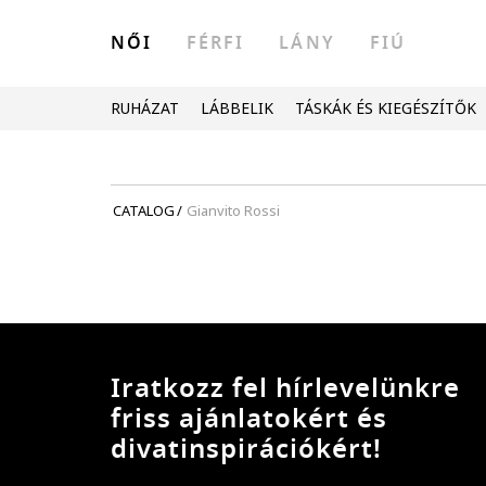
NŐI
FÉRFI
LÁNY
FIÚ
RUHÁZAT
LÁBBELIK
TÁSKÁK ÉS KIEGÉSZÍTŐK
CATALOG
/
Gianvito Rossi
Iratkozz fel hírlevelünkre
friss ajánlatokért és
divatinspirációkért!