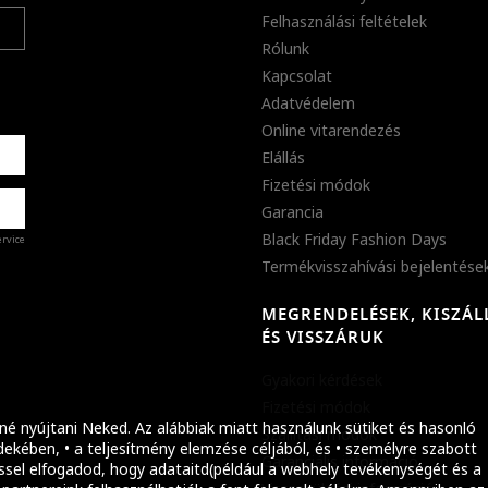
Felhasználási feltételek
Rólunk
Kapcsolat
Adatvédelem
Online vitarendezés
Elállás
Fizetési módok
Garancia
Black Friday Fashion Days
ervice
Termékvisszahívási bejelentése
MEGRENDELÉSEK, KISZÁL
%
ÉS VISSZÁRUK
abb
Gyakori kérdések
ket!
Fizetési módok
né nyújtani Neked. Az alábbiak miatt használunk sütiket és hasonló
Szállítási módok
ekében, • a teljesítmény elemzése céljából, és • személyre szabott
Garanciális információ
ssel elfogadod, hogy adataitd(például a webhely tevékenységét és a