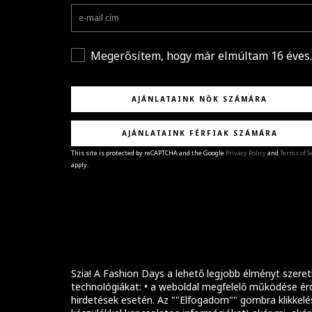
Megerősítem, hogy már elmúltam 16 éves.
AJÁNLATAINK NŐK SZÁMÁRA
AJÁNLATAINK FÉRFIAK SZÁMÁRA
This site is protected by reCAPTCHA and the Google
Privacy Policy
and
Terms of S
apply.
GRATULÁLUNK!
Sikeresen feliratkoztál hírlevelünkre a(z)
%email
címmel.
Alig várjuk, hogy elküldhessük neked márkáink legúj
kollekcióit, különleges ajánlatainkat és stílustippjein
Szia! A Fashion Days a lehető legjobb élményt szeret
technológiákat: • a weboldal megfelelő működése érd
hirdetések esetén. Az ""Elfogadom"" gombra klikkelé