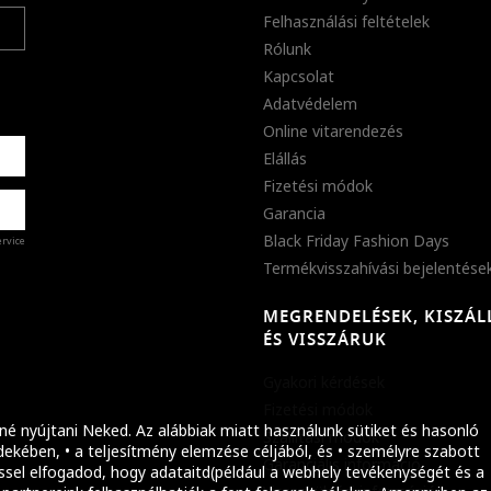
Felhasználási feltételek
Rólunk
Kapcsolat
Adatvédelem
Online vitarendezés
Elállás
Fizetési módok
Garancia
Black Friday Fashion Days
ervice
Termékvisszahívási bejelentése
MEGRENDELÉSEK, KISZÁL
%
ÉS VISSZÁRUK
abb
Gyakori kérdések
ket!
Fizetési módok
né nyújtani Neked. Az alábbiak miatt használunk sütiket és hasonló
Szállítási módok
ekében, • a teljesítmény elemzése céljából, és • személyre szabott
Garanciális információ
ssel elfogadod, hogy adataitd(például a webhely tevékenységét és a