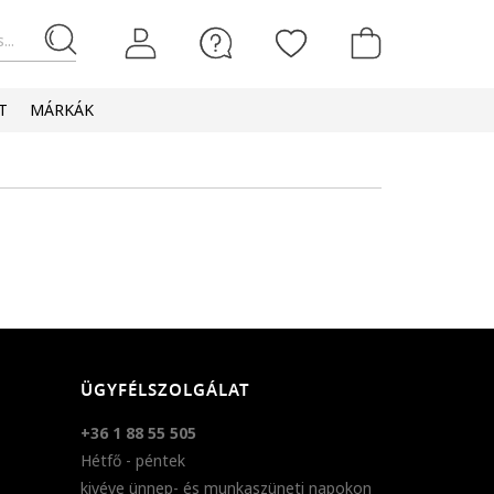
...
T
MÁRKÁK
ÜGYFÉLSZOLGÁLAT
+36 1 88 55 505
Hétfő - péntek
kivéve ünnep- és munkaszüneti napokon