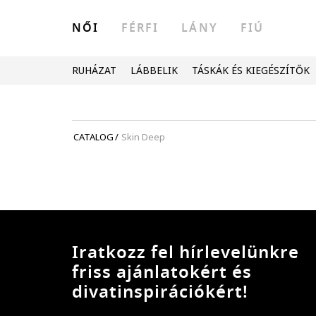
NŐI
FÉRFI
LÁNY
FIÚ
RUHÁZAT
LÁBBELIK
TÁSKÁK ÉS KIEGÉSZÍTŐK
CATALOG
/
Skin Deep
Iratkozz fel hírlevelünkre
friss ajánlatokért és
divatinspirációkért!