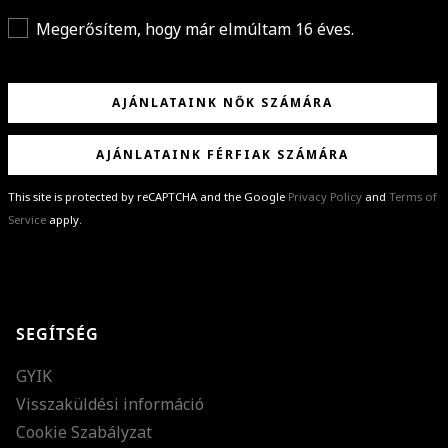
Megerősítem, hogy már elmúltam 16 éves.
AJÁNLATAINK NŐK SZÁMÁRA
AJÁNLATAINK FÉRFIAK SZÁMÁRA
This site is protected by reCAPTCHA and the Google
Privacy Policy
and
Terms of
Service
apply.
GRATULÁLUNK!
Sikeresen feliratkoztál hírlevelünkre a(z)
%email%
címmel.
Alig várjuk, hogy elküldhessük neked márkáink legújabb kollekcióit,
SEGÍTSÉG
különleges ajánlatainkat és stílustippjeinket!
GYIK
Visszaküldési információ
Cookie Szabályzat