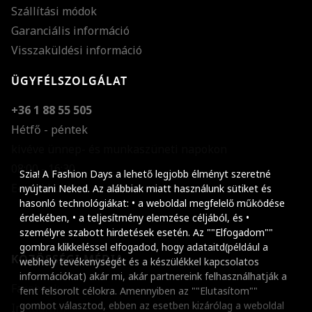
Szállítási módok
Garanciális információ
Visszaküldési információ
ÜGYFÉLSZOLGÁLAT
+36 1 88 55 505
Hétfő - péntek
kivéve ünnep- és munkaszüneti napokon
Szöveg méretének n
08:00 - 16:30
Szia! A Fashion Days a lehető legjobb élményt szeretné
E-mail küldése
Szöveg méretének c
nyújtani Neked. Az alábbiak miatt használunk sütiket és
hasonló technológiákat: • a weboldal megfelelő működése
Szóköz növelése
érdekében, • a teljesítmény elemzése céljából, és •
személyre szabott hirdetések esetén. Az ""Elfogadom""
Szóköz csökkentése
gombra klikkeléssel elfogadod, hogy adataitd(például a
KÖZÖSSÉGI MÉDIA
webhely tevékenységét és a készülékkel kapcsolatos
Sortávolság növelés
információkat) akár mi, akár partnereink felhasználhatják a
Facebook
fent felsorolt célokra. Amennyiben az ""Elutasítom""
Sortávolság csökken
gombot választod, ebben az esetben kizárólag a weboldal
Instagram