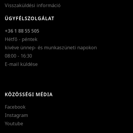
Visszaküldési információ
ÜGYFÉLSZOLGÁLAT
+36 1 88 55 505
Hétfő - péntek
kivéve ünnep- és munkaszüneti napokon
Szöveg méretének n
08:00 - 16:30
E-mail küldése
Szöveg méretének c
Szóköz növelése
Szóköz csökkentése
KÖZÖSSÉGI MÉDIA
Sortávolság növelés
Facebook
Sortávolság csökken
Instagram
Színek invertálása
Youtube