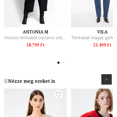
ANTONIA M
VILA
Hosszú télikabát cipzáros oldalhasítékokkal, Halánylila
18.799 Ft
21.499 Ft
Nézze meg ezeket is