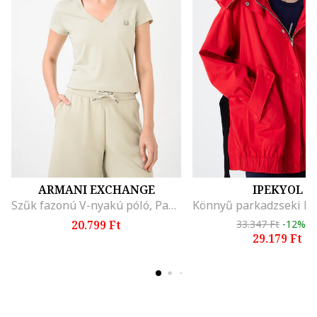
ARMANI EXCHANGE
IPEKYOL
Szűk fazonú V-nyakú póló, Pasztellzöld
20.799 Ft
33.347 Ft
-12%
29.179 Ft