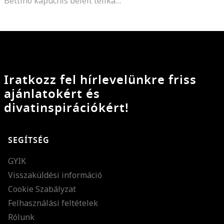
Bettino kapucnis bélelt télikabát, Fekete
Iratkozz fel hírlevelünkre friss
ajánlatokért és
divatinspirációkért!
SEGÍTSÉG
GYIK
Visszaküldési információ
Cookie Szabályzat
Felhasználási feltételek
Rólunk