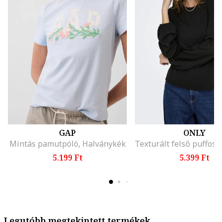
GAP
ONLY
Mintás pamutpóló, Halványkék
5.199 Ft
5.399 Ft
Legutóbb megtekintett termékek