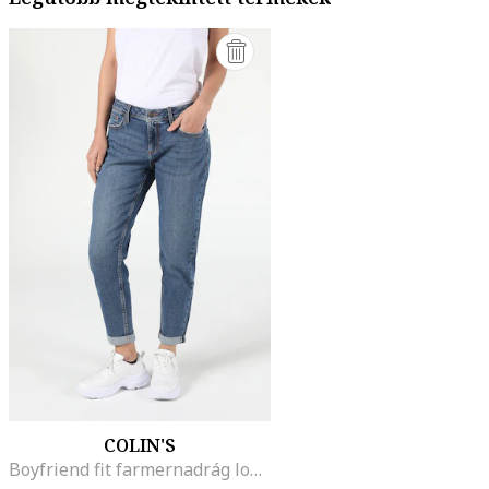
COLIN'S
Boyfriend fit farmernadrág logós foltrátéttel, Kék