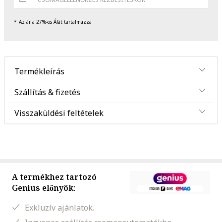
Az ár a 27%-os Áfát tartalmazza
Termékleírás
Szállítás & fizetés
Visszaküldési feltételek
A termékhez tartozó
Genius előnyök:
Exkluzív ajánlatok.