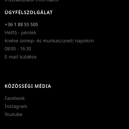
ÜGYFÉLSZOLGÁLAT
+36 1 88 55 505
Hétfő - péntek
kivéve ünnep- és munkaszüneti napokon
Szöveg méretének n
08:00 - 16:30
E-mail küldése
Szöveg méretének c
Szóköz növelése
Szóköz csökkentése
KÖZÖSSÉGI MÉDIA
Sortávolság növelés
Facebook
Sortávolság csökken
Instagram
Színek invertálása
Youtube
Szürke színárnyalato