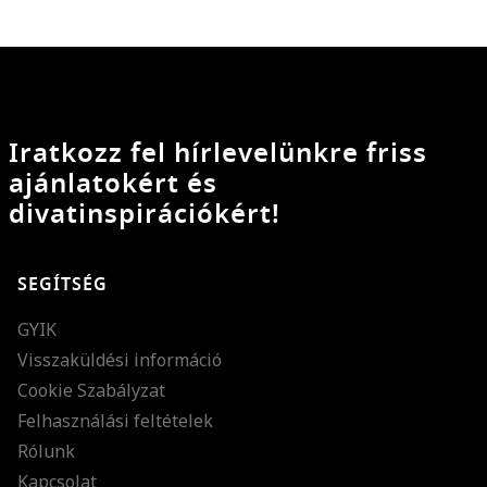
Iratkozz fel hírlevelünkre friss
ajánlatokért és
divatinspirációkért!
SEGÍTSÉG
GYIK
Visszaküldési információ
Cookie Szabályzat
Felhasználási feltételek
Rólunk
Kapcsolat