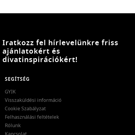
Iratkozz fel hírlevelünkre friss
ajánlatokért és
divatinspirációkért!
SEGÍTSÉG
GYIK
Visszaküldési információ
Cookie Szabályzat
Felhasználási feltételek
Rólunk
Kapcsolat