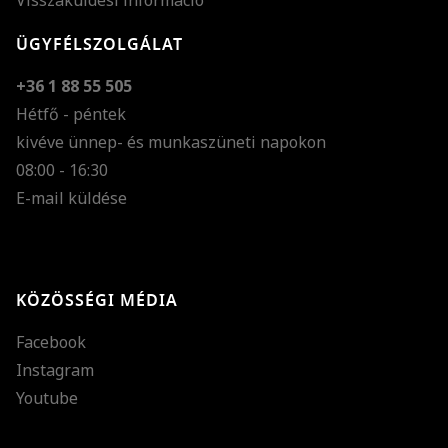
Visszaküldési információ
ÜGYFÉLSZOLGÁLAT
+36 1 88 55 505
Hétfő - péntek
kivéve ünnep- és munkaszüneti napokon
Szöveg méretének n
08:00 - 16:30
E-mail küldése
Szöveg méretének c
Szóköz növelése
Szóköz csökkentése
KÖZÖSSÉGI MÉDIA
Sortávolság növelés
Facebook
Sortávolság csökken
Instagram
Színek invertálása
Youtube
Szürke színárnyalato