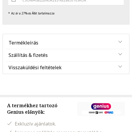
CSOMAGELLENŐRZÉS KÉZBESÍTÉSKOR
Az ár a 27%-os Áfát tartalmazza
Termékleírás
Szállítás & fizetés
Visszaküldési feltételek
A termékhez tartozó
Genius előnyök:
Exkluzív ajánlatok.