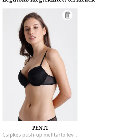
PENTI
Csipkés push-up melltartó levehető pántokkal, Fekete