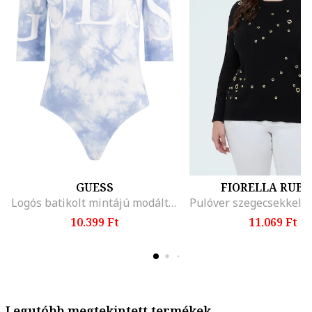
GUESS
FIORELLA RUBI
Logós batikolt mintájú modáltartalmú body
10.399 Ft
11.069 Ft
Legutóbb megtekintett termékek