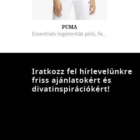
PUMA
Essentials logómintás póló, Fehér/Fekete
Iratkozz fel hírlevelünkre
friss ajánlatokért és
divatinspirációkért!