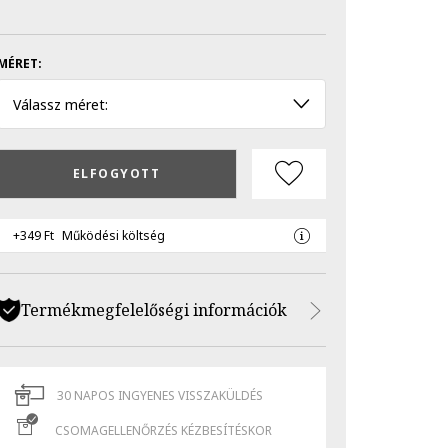
MÉRET:
Válassz méret:
ELFOGYOTT
+349 Ft
Működési költség
Termékmegfelelőségi információk
30 NAPOS INGYENES VISSZAKÜLDÉS
CSOMAGELLENŐRZÉS KÉZBESÍTÉSKOR