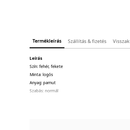
Termékleírás
Szállítás & fizetés
Visszak
Leírás
Szín: fehér, fekete
Minta: logós
Anyag: pamut
Szabás: normál
Gallér: kerek nyakrész
Ujjhossz: rövid ujjú
Összetétel
Külső anyag: 100% pamut