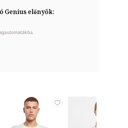
ó Genius előnyök:
magautomatákba.