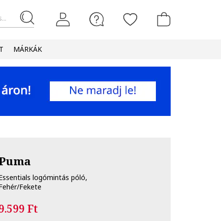
...
T
MÁRKÁK
Puma
Essentials logómintás póló,
Fehér/Fekete
9.599 Ft