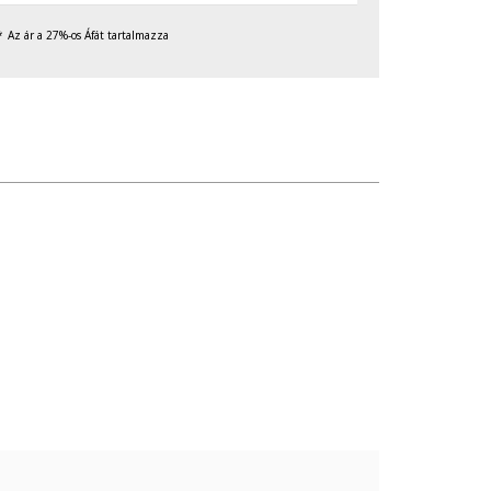
Az ár a 27%-os Áfát tartalmazza