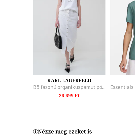
KARL LAGERFELD
Bő fazonú organikuspamut póló, Fehér/Fekete/Barackszín
26.699 Ft
Nézze meg ezeket is