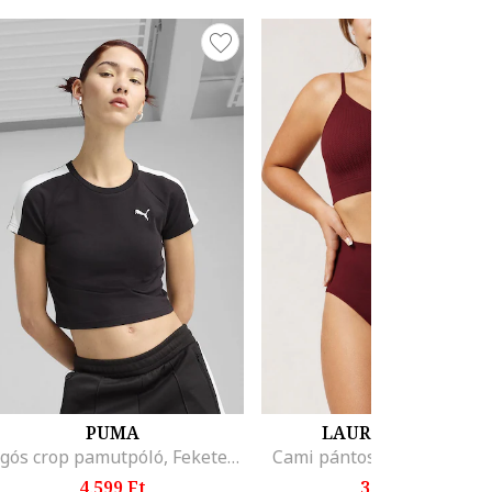
PUMA
LAURA BALDINI
Logós crop pamutpóló, Fekete/Törtfehér
Cami pántos melltartó, Bo
4.599 Ft
3.599 Ft