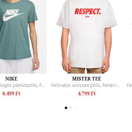
NIKE
MISTER TEE
Essentials logós pamutpóló, Fehér/Világoszöld
Feliratos uniszex póló, Fehér/Élénkpiros
6.499 Ft
4.799 Ft