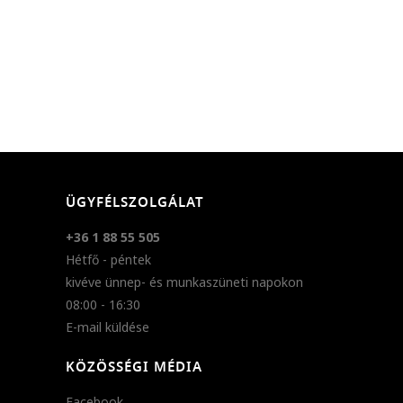
ÜGYFÉLSZOLGÁLAT
+36 1 88 55 505
Hétfő - péntek
kivéve ünnep- és munkaszüneti napokon
08:00 - 16:30
E-mail küldése
KÖZÖSSÉGI MÉDIA
Facebook