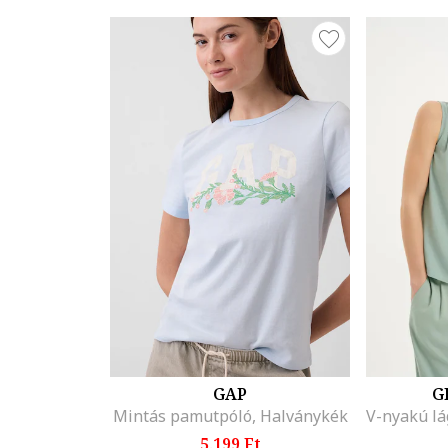
GAP
G
Mintás pamutpóló, Halványkék
5.199 Ft