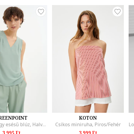
REENPOINT
KOTON
V-nyakú lágy esésű blúz, Halványzöld
Csíkos miniruha, Piros/Fehér
3.995 Ft
3.999 Ft