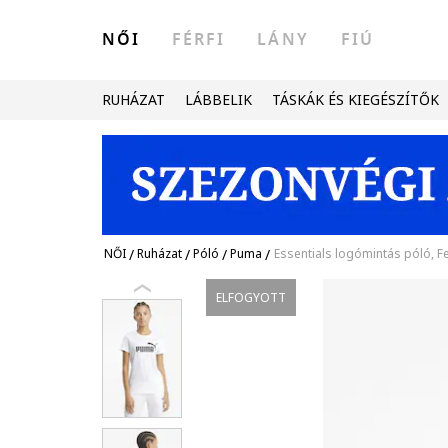
NŐI
FÉRFI
LÁNY
FIÚ
RUHÁZAT
LÁBBELIK
TÁSKÁK ÉS KIEGÉSZÍTŐK
NŐI
/
Ruházat
/
Póló
/
Puma
/
Essentials logómintás póló, F
ELFOGYOTT