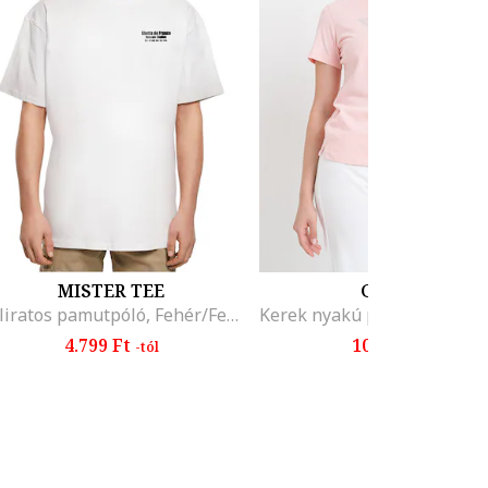
MISTER TEE
GUESS
Feliratos pamutpóló, Fehér/Fekete
4.799 Ft
10.499 Ft
-tól