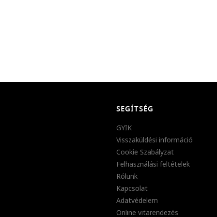
SEGÍTSÉG
GYIK
Visszaküldési információ
Cookie Szabályzat
Felhasználási feltételek
Rólunk
Kapcsolat
Adatvédelem
Online vitarendezés