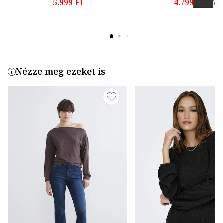
5.999 Ft
4.799 Ft
-tól
Nézze meg ezeket is