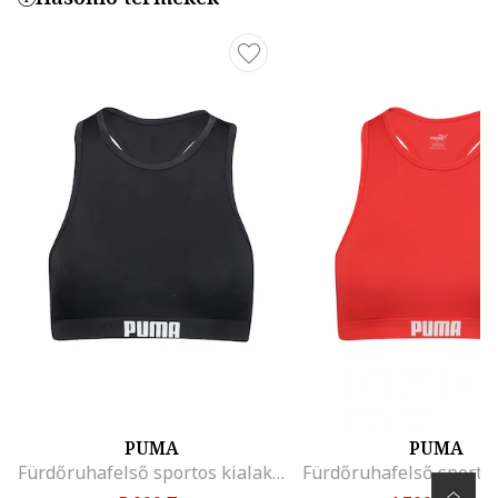
PUMA
PUMA
Fürdőruhafelső sportos kialakítású hátrésszel, Fekete