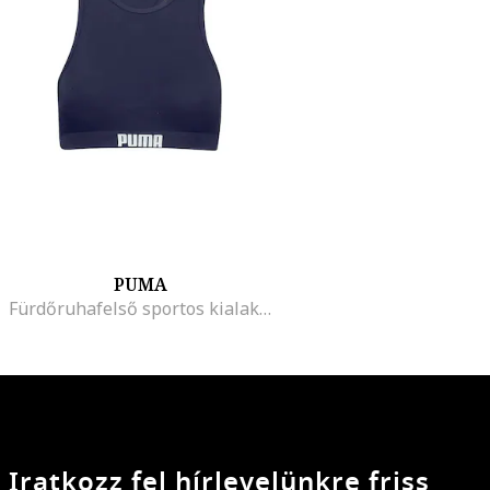
PUMA
Fürdőruhafelső sportos kialakítású hátrésszel, Tengerészkék
Iratkozz fel hírlevelünkre friss