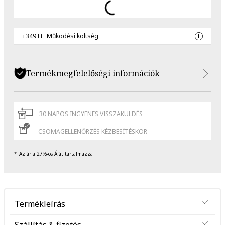
+349 Ft
Működési költség
Termékmegfelelőségi információk
30 NAPOS INGYENES VISSZAKÜLDÉS
CSOMAGELLENŐRZÉS KÉZBESÍTÉSKOR
Az ár a 27%-os Áfát tartalmazza
Termékleírás