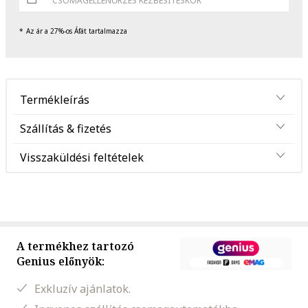
CSOMAGELLENŐRZÉS KÉZBESÍTÉSKOR
Az ár a 27%-os Áfát tartalmazza
Termékleírás
Szállítás & fizetés
Visszaküldési feltételek
A termékhez tartozó
Genius előnyök:
Exkluzív ajánlatok.