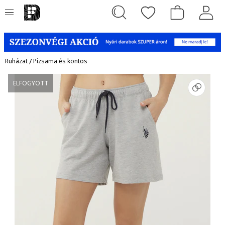
Ruházat
/
Pizsama és köntös
ELFOGYOTT