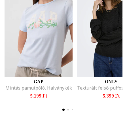
GAP
ONLY
Mintás pamutpóló, Halványkék
5.199 Ft
5.399 Ft