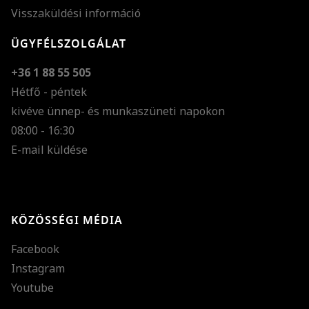
Visszaküldési információ
ÜGYFÉLSZOLGÁLAT
+36 1 88 55 505
Hétfő - péntek
kivéve ünnep- és munkaszüneti napokon
Szöveg méretének n
08:00 - 16:30
E-mail küldése
Szöveg méretének c
Szóköz növelése
Szóköz csökkentése
KÖZÖSSÉGI MÉDIA
Sortávolság növelés
Facebook
Sortávolság csökken
Instagram
Színek invertálása
Youtube