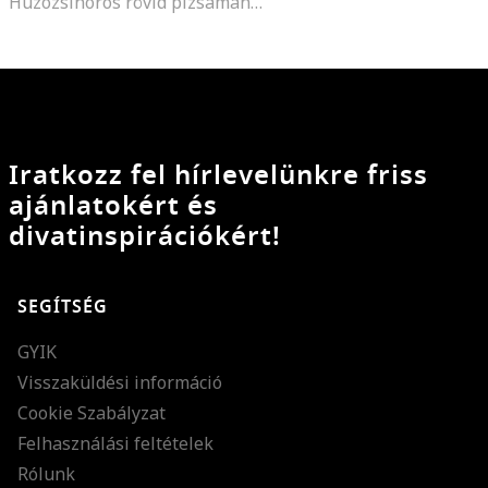
Húzózsinóros rövid pizsamanadrág, Melange szürke
Iratkozz fel hírlevelünkre friss
ajánlatokért és
divatinspirációkért!
SEGÍTSÉG
GYIK
Visszaküldési információ
Cookie Szabályzat
Felhasználási feltételek
Rólunk