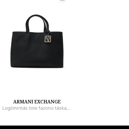
ARMANI EXCHANGE
Logómintás tote fazonú táska, Fekete