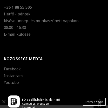
+36 1 88 55 505
Hétfő - péntek
kivéve ünnep- és munkaszüneti napokon
Szöveg méretének n
08:00 - 16:30
E-mail küldése
Szöveg méretének c
Szóköz növelése
Szóköz csökkentése
KÖZÖSSÉGI MÉDIA
Sortávolság növelés
Facebook
Sortávolság csökken
Instagram
Színek invertálása
Youtube
Szürke színárnyalato
FD applikáción
is elérhető
Nagy kurzor
accessibility
Close
Irány az App
Könnyű és gyorsabb
használat