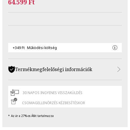
64.599 Ft
+349 Ft
Működési költség
Termékmegfelelőségi információk
30 NAPOS INGYENES VISSZAKÜLDÉS
CSOMAGELLENŐRZÉS KÉZBESÍTÉSKOR
Az ár a 27%-os Áfát tartalmazza