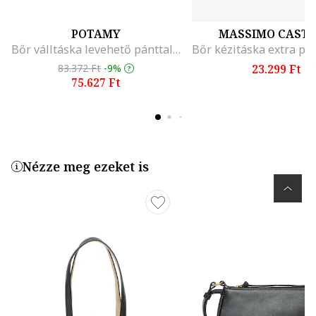
POTAMY
MASSIMO CASTE
Bőr válltáska levehető pánttal, Fekete
83.372 Ft
-9%
23.299 Ft
75.627 Ft
Nézze meg ezeket is