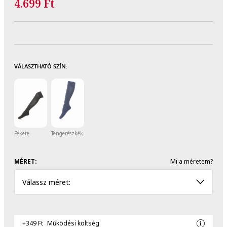
4.699 Ft
VÁLASZTHATÓ SZÍN:
Fekete
Tengerészkék
MÉRET:
Mi a méretem?
Válassz méret:
+349 Ft
Működési költség