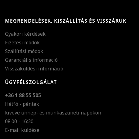
MEGRENDELÉSEK, KISZÁLLÍTÁS ÉS VISSZÁRUK
Gyakori kérdések
Fizetési módok
Szállítási módok
Garanciális információ
Visszaküldési információ
ÜGYFÉLSZOLGÁLAT
+36 1 88 55 505
Hétfő - péntek
kivéve ünnep- és munkaszüneti napokon
Szöveg méretének n
08:00 - 16:30
E-mail küldése
Szöveg méretének c