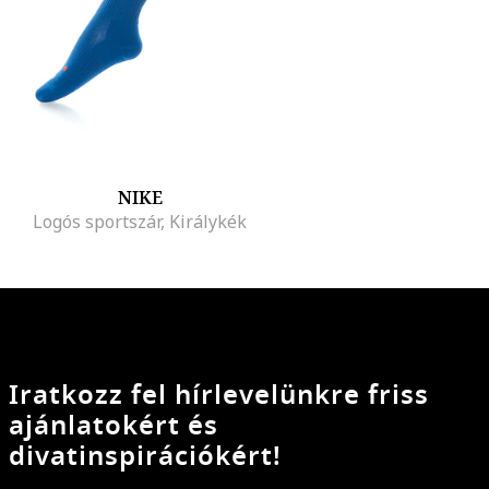
NIKE
Logós sportszár, Királykék
Iratkozz fel hírlevelünkre friss
ajánlatokért és
divatinspirációkért!