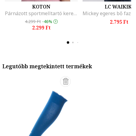
KOTON
LC WAIKIKI
Párnázott sportmelltartó keresztpántokkal, Világos rózsaszín
4.299 Ft
-46%
2.795 Ft
2.299 Ft
Legutóbb megtekintett termékek