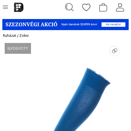
Ruházat
/
Zokni
ELFOGYOTT