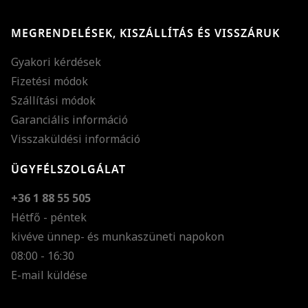
MEGRENDELÉSEK, KISZÁLLÍTÁS ÉS VISSZÁRUK
Gyakori kérdések
Fizetési módok
Szállítási módok
Garanciális információ
Visszaküldési információ
ÜGYFÉLSZOLGÁLAT
+36 1 88 55 505
Hétfő - péntek
kivéve ünnep- és munkaszüneti napokon
Szöveg méretének n
08:00 - 16:30
E-mail küldése
Szöveg méretének c
Szóköz növelése