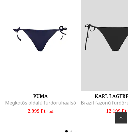
PUMA
KARL LAGERFE
Megkötős oldalú fürdőruhaalsó
2.999 Ft
12.199 Ft
-tól