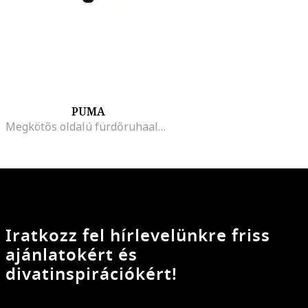
PUMA
Megkötős oldalú fürdőruhaalsó, Fekete
Iratkozz fel hírlevelünkre friss
ajánlatokért és
divatinspirációkért!