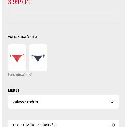
8.999 Ft
VÁLASZTHATÓ SZÍN:
Mandarinszín
XS
MÉRET:
Válassz méret:
+349 Ft
Működési költség