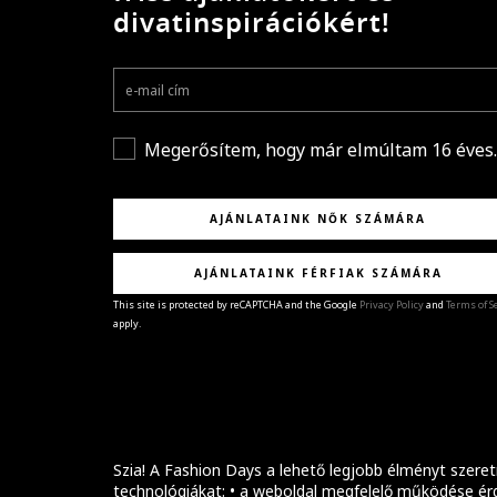
divatinspirációkért!
Megerősítem, hogy már elmúltam 16 éves.
AJÁNLATAINK NŐK SZÁMÁRA
AJÁNLATAINK FÉRFIAK SZÁMÁRA
This site is protected by reCAPTCHA and the Google
Privacy Policy
and
Terms of S
apply.
GRATULÁLUNK!
Sikeresen feliratkoztál hírlevelünkre a(z)
%email
címmel.
Alig várjuk, hogy elküldhessük neked márkáink legúj
kollekcióit, különleges ajánlatainkat és stílustippjein
Szia! A Fashion Days a lehető legjobb élményt szeret
technológiákat: • a weboldal megfelelő működése érd