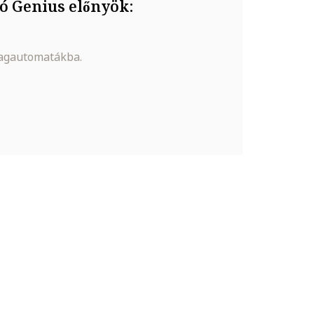
ó Genius előnyök:
magautomatákba.