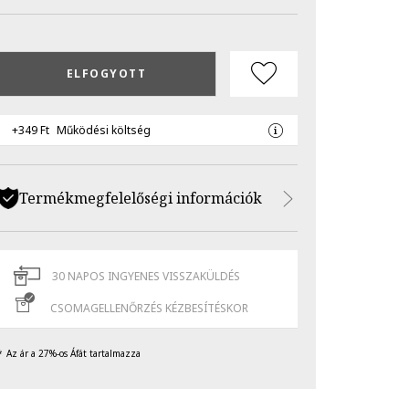
ELFOGYOTT
+349 Ft
Működési költség
Termékmegfelelőségi információk
30 NAPOS INGYENES VISSZAKÜLDÉS
CSOMAGELLENŐRZÉS KÉZBESÍTÉSKOR
Az ár a 27%-os Áfát tartalmazza