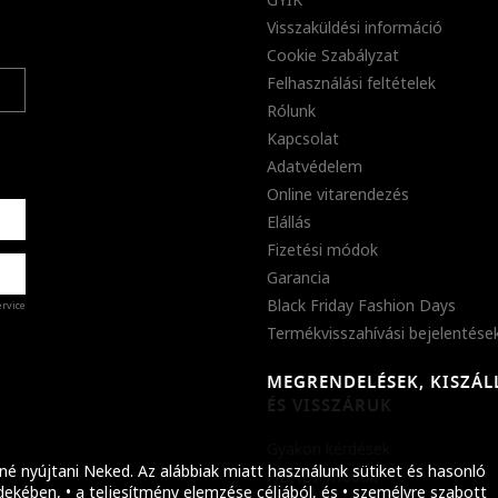
Visszaküldési információ
Cookie Szabályzat
Felhasználási feltételek
Rólunk
Kapcsolat
Adatvédelem
Online vitarendezés
Elállás
Fizetési módok
Garancia
Black Friday Fashion Days
ervice
Termékvisszahívási bejelentése
MEGRENDELÉSEK, KISZÁL
%
ÉS VISSZÁRUK
abb
Gyakori kérdések
ket!
né nyújtani Neked. Az alábbiak miatt használunk sütiket és hasonló
Fizetési módok
ekében, • a teljesítmény elemzése céljából, és • személyre szabott