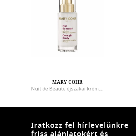
MARY COHR
Nuit de Beaute éjszakai krém, 50ml
Iratkozz fel hírlevelünkre
friss ajánlatokért és