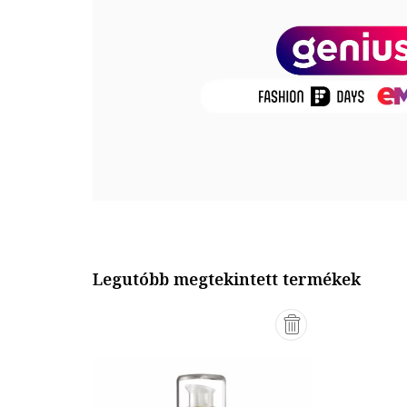
Mennyiség: 50 ml
Termékszám
3549658936004
Legutóbb megtekintett termékek