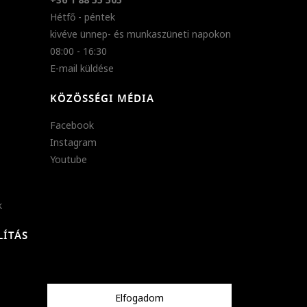
Hétfő - péntek
kivéve ünnep- és munkaszüneti napokon
08:00 - 16:30
E-mail küldése
KÖZÖSSÉGI MÉDIA
Facebook
Instagram
Youtube
k
LÍTÁS
Elfogadom