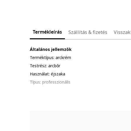
Termékleírás
Szállítás & fizetés
Visszak
Általános jellemzők
Terméktípus: arckrém
Testrész: arcbőr
Használat: éjszaka
Típus: professzionális
Arcbőr típus: tökéletlenségekkel, normális
Állag: krém
Előnyök: regeneráló, revitalizáló
Tulajdonságok: hidratáló
Csomag tartalma: 1 x krém