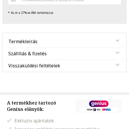
Az ár a 27%-os Áfát tartalmazza
Termékleírás
Szállítás & fizetés
Visszaküldési feltételek
A termékhez tartozó
Genius előnyök:
Exkluzív ajánlatok.