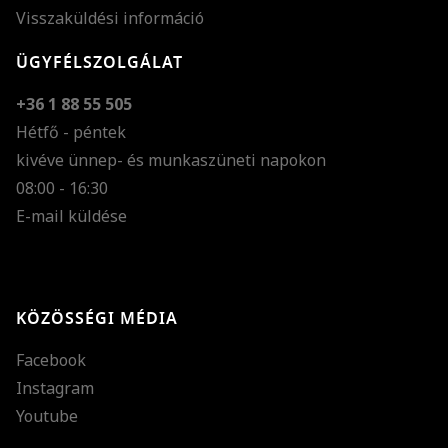
Visszaküldési információ
ÜGYFÉLSZOLGÁLAT
+36 1 88 55 505
Hétfő - péntek
kivéve ünnep- és munkaszüneti napokon
Szöveg méretének n
08:00 - 16:30
E-mail küldése
Szöveg méretének c
Szóköz növelése
Szóköz csökkentése
KÖZÖSSÉGI MÉDIA
Sortávolság növelés
Facebook
Sortávolság csökken
Instagram
Színek invertálása
Youtube