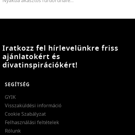
Nyakba akasztós fürdőruhafelső csíkos mintával
Iratkozz fel hírlevelünkre friss
ajánlatokért és
divatinspirációkért!
SEGÍTSÉG
GYIK
Visszaküldési információ
Cookie Szabályzat
Felhasználási feltételek
Rólunk