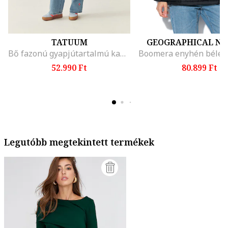
TATUUM
GEOGRAPHICAL N
Bő fazonú gyapjútartalmú kabát, Királykék
52.990 Ft
80.899 Ft
Legutóbb megtekintett termékek