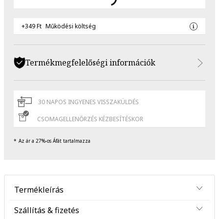
+349 Ft
Működési költség
Termékmegfelelőségi információk
30 NAPOS INGYENES VISSZAKÜLDÉS
CSOMAGELLENŐRZÉS KÉZBESÍTÉSKOR
Az ár a 27%-os Áfát tartalmazza
Termékleírás
Szállítás & fizetés