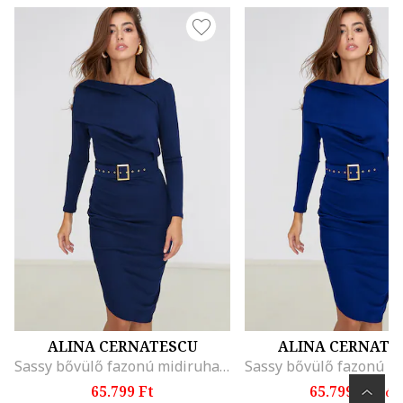
ALINA CERNATESCU
ALINA CERNATE
Sassy bővülő fazonú midiruha övvel
65.799 Ft
65.799 Ft
-tól