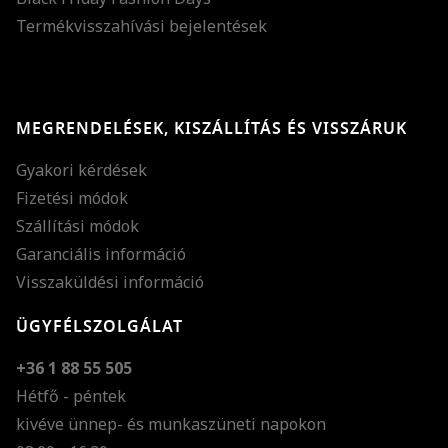
Termékvisszahívási bejelentések
MEGRENDELÉSEK, KISZÁLLÍTÁS ÉS VISSZÁRUK
Gyakori kérdések
Fizetési módok
Szállítási módok
Garanciális információ
Visszaküldési információ
ÜGYFÉLSZOLGÁLAT
+36 1 88 55 505
Hétfő - péntek
kivéve ünnep- és munkaszüneti napokon
Szöveg méretének n