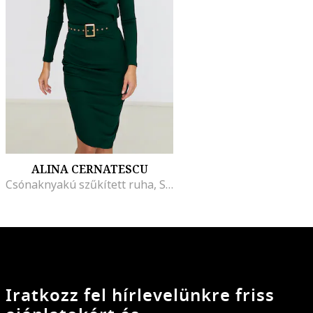
ALINA CERNATESCU
Csónaknyakú szűkített ruha, Sötétzöld
Iratkozz fel hírlevelünkre friss