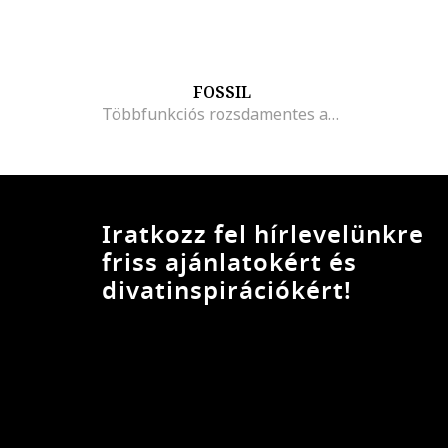
FOSSIL
Többfunkciós rozsdamentes acél karóra kristályokkal díszítve
Iratkozz fel hírlevelünkre
friss ajánlatokért és
divatinspirációkért!