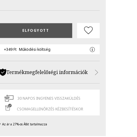
ELFOGYOTT
+349 Ft
Működési költség
Termékmegfelelőségi információk
30 NAPOS INGYENES VISSZAKÜLDÉS
CSOMAGELLENŐRZÉS KÉZBESÍTÉSKOR
Az ár a 27%-os Áfát tartalmazza