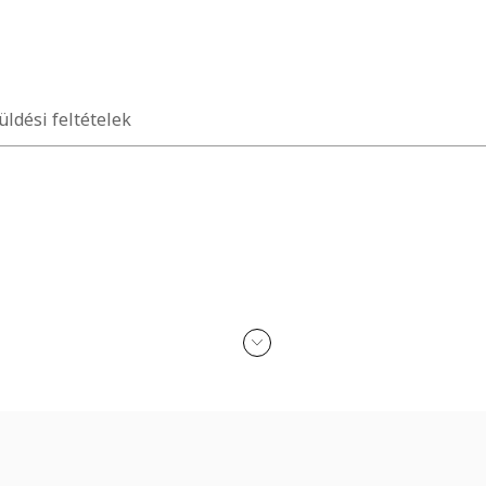
üldési feltételek
n érkezik
kohollal, parfümmel, acetonnal, mosószerrel és koptató felületekkel 