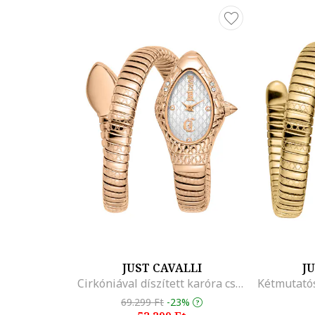
JUST CAVALLI
J
Cirkóniával díszített karóra csuklóra tekerhető szíjjal, Rózsaarany
69.299 Ft
-23%