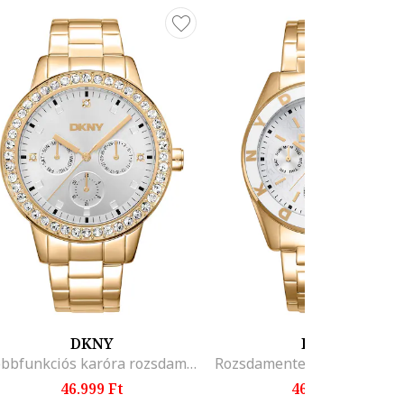
DKNY
DKNY
Többfunkciós karóra rozsdamentes acél szíjjal, Aranyszín
46.999 Ft
46.999 Ft