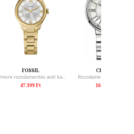
FOSSIL
CERTINA
Gilmore rozsdamentes acél karóra, Aranyszín
Rozsdamentes acél karó
47.399 Ft
163.599 Ft