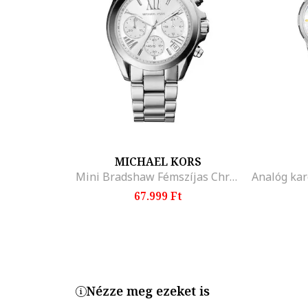
Termékszám
BQ1560
MICHAEL KORS
Mini Bradshaw Fémszíjas Chrono Karóra
67.999 Ft
Nézze meg ezeket is