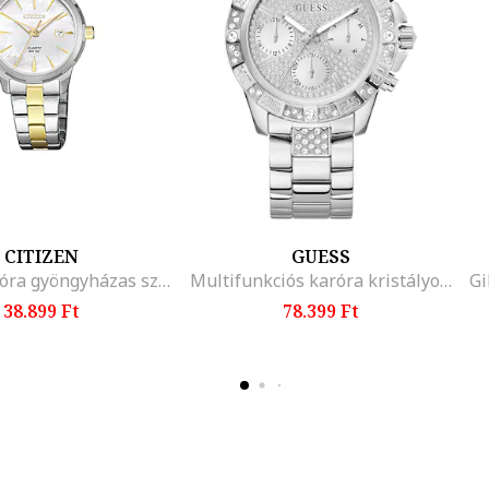
CITIZEN
GUESS
Analóg karóra gyöngyházas számlappal
Multifunkciós karóra kristályokkal
38.899 Ft
78.399 Ft