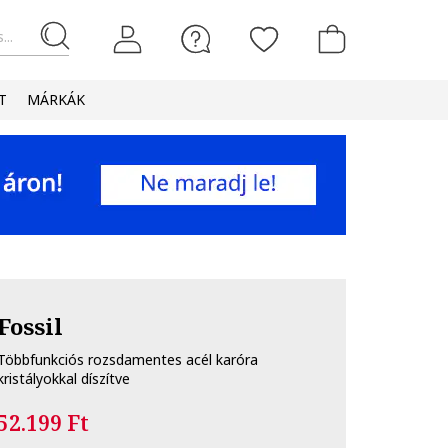
...
T
MÁRKÁK
Fossil
Többfunkciós rozsdamentes acél karóra
kristályokkal díszítve
52.199 Ft