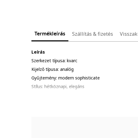
Termékleírás
Szállítás & fizetés
Visszak
Leírás
Szerkezet típusa: kvarc
Kijelző típusa: analóg
Gyűjtemény: modern sophisticate
Stílus: hétköznapi, elegáns
Funkciók: óra, perc, másodperc, dátum, a hét napjai
Vízálló: 5 atm
Csomagolás: a termék logóval ellátott csomagolásba
Részletek: kerüld a termék ütődését, karcolódását; al
hőhatásnak., ip, víztiszta kristályokkal díszítve