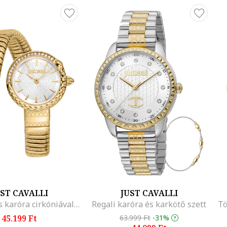
UST CAVALLI
JUST CAVALLI
Kétmutatós karóra cirkóniával, Aranyszín
Regali karóra és karkötő szett
45.199 Ft
63.999 Ft
-31%