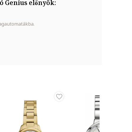
ó Genius előnyök:
magautomatákba.