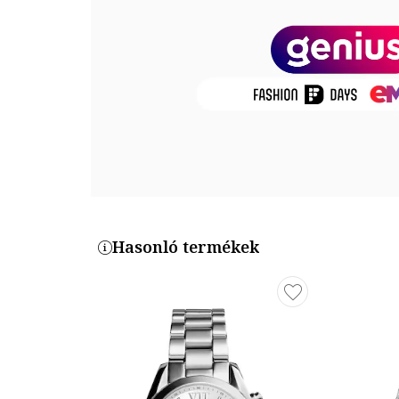
Mutató
Üveg anyaga: ásványi kristály
Számlap színe: fehér
Óraszámlap típusa: vonalak
Tok
Tok alakja: kerek
Tok anyaga: rozsdamentes acél
Tok színe: ezüstszín
Tok Átmérő: 36 mm
Szíj / Karkötő
Hasonló termékek
Típus: karkötő
Szíj/Karkötő anyaga: rozsdamentes acél
Szíj/karperec színe: ezüstszín
Szíj/Karkötő Szélesség: 18 mm