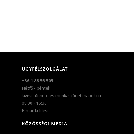
ÜGYFÉLSZOLGÁLAT
+36 1 88 55 505
Hétfő - péntek
kivéve ünnep- és munkaszüneti napokon
08:00 - 16:30
E-mail küldése
KÖZÖSSÉGI MÉDIA