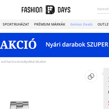
Keresés
SPORTRUHÁZAT
PRÉMIUM MÁRKÁK
Genius Deals
OUTLE
cél karóra kristályokkal díszítve