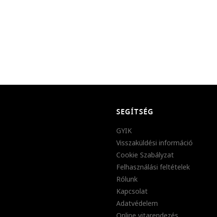
SEGÍTSÉG
GYIK
Visszaküldési információ
Cookie Szabályzat
Felhasználási feltételek
Rólunk
Kapcsolat
Adatvédelem
Online vitarendezés