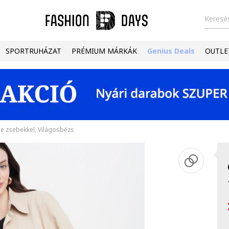
Keresés
SPORTRUHÁZAT
PRÉMIUM MÁRKÁK
Genius Deals
OUTLE
de zsebekkel, Világosbézs