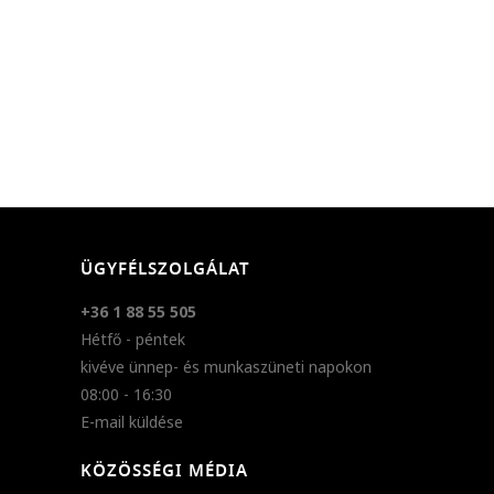
ÜGYFÉLSZOLGÁLAT
+36 1 88 55 505
Hétfő - péntek
kivéve ünnep- és munkaszüneti napokon
08:00 - 16:30
E-mail küldése
KÖZÖSSÉGI MÉDIA