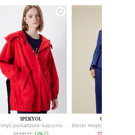
IPEKYOL
OLTRE
Könnyű parkadzseki kapucnival, Piros
33.347 Ft
-12%
27.239 Ft