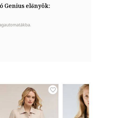
ó Genius előnyök:
magautomatákba.