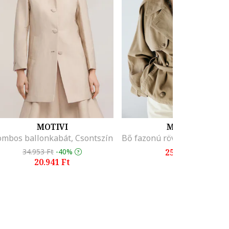
MOTIVI
MANGO
mbos ballonkabát, Csontszín
34.953 Ft
-40%
25.995 Ft
20.941 Ft