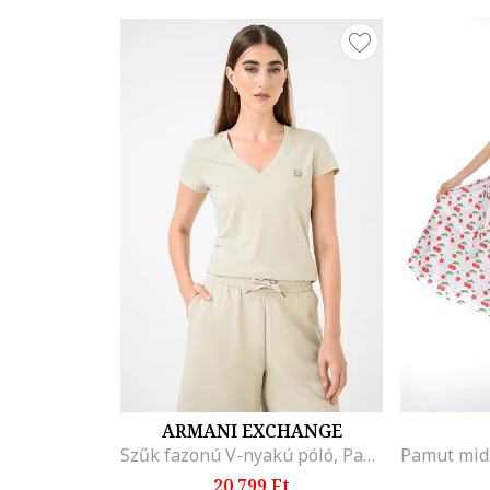
ARMANI EXCHANGE
Szűk fazonú V-nyakú póló, Pasztellzöld
20.799 Ft