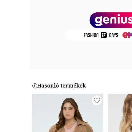
Zárószerkezet: csatos, gombos
Összetétel
Külső anyag: 50% pamut, 38% poliészter, 12% poliam
Bélés: 100% poliészter
Termékszám
PLA221-SS24-02X00
Hasonló termékek