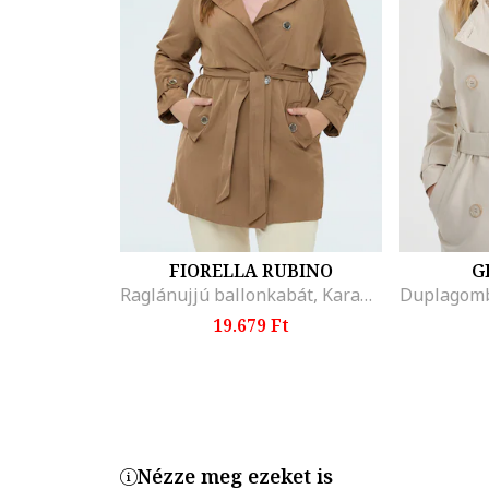
FIORELLA RUBINO
G
Raglánujjú ballonkabát, Karamellbarna
19.679 Ft
Nézze meg ezeket is