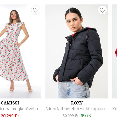
CAMISSI
ROXY
Pamut midiruha megkötővel a derékrészen, Piros/Fehér/Zöld
Nightfall bélelt dzseki kapucnival, Fekete
20.299 Ft
30.099 Ft
-5%