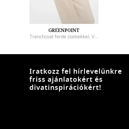
GREENPOINT
Trenchcoat ferde zsebekkel, Világosbézs
Iratkozz fel hírlevelünkre
friss ajánlatokért és
divatinspirációkért!