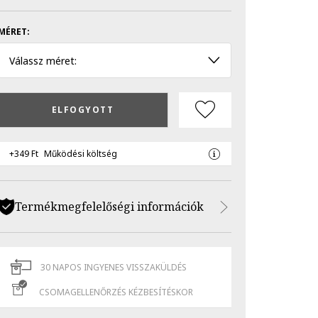
MÉRET:
Válassz méret:
ELFOGYOTT
+349 Ft
Működési költség
Termékmegfelelőségi információk
30 NAPOS INGYENES VISSZAKÜLDÉS
CSOMAGELLENŐRZÉS KÉZBESÍTÉSKOR