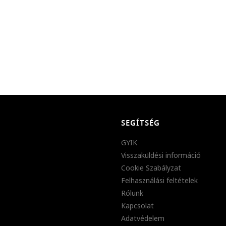
SEGÍTSÉG
GYIK
Visszaküldési információ
Cookie Szabályzat
Felhasználási feltételek
Rólunk
Kapcsolat
Adatvédelem