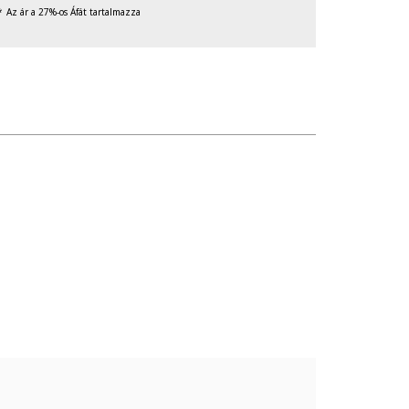
Az ár a 27%-os Áfát tartalmazza