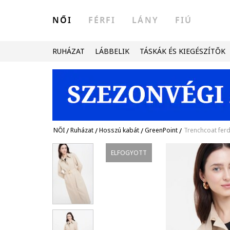
NŐI
FÉRFI
LÁNY
FIÚ
RUHÁZAT
LÁBBELIK
TÁSKÁK ÉS KIEGÉSZÍTŐK
NŐI
/
Ruházat
/
Hosszú kabát
/
GreenPoint
/
Trenchcoat fer
ELFOGYOTT