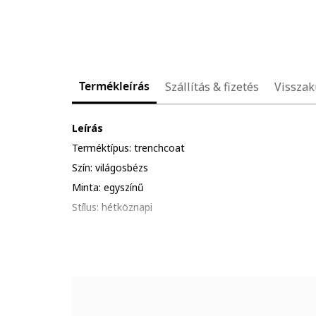
Termékleírás
Szállítás & fizetés
Visszak
Leírás
Terméktípus: trenchcoat
Szín: világosbézs
Minta: egyszínű
Stílus: hétköznapi
Anyag: poliészter, pamut, poliamid
Szabás: normál
Gallér: hegyes
Ujjhossz: hosszú ujjú
Zsebek: 2 ferde zseb