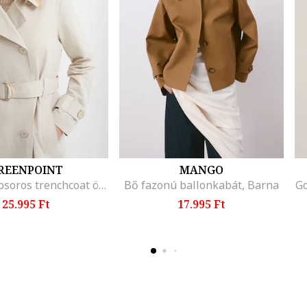
REENPOINT
MANGO
Duplagombsoros trenchcoat övvel, Krémszín
Bő fazonú ballonkabát, Barna
Go
25.995 Ft
17.995 Ft