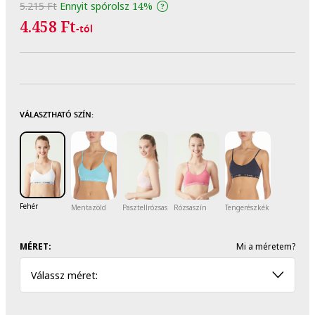
5.215 Ft
Ennyit spórolsz
14%
4.458 Ft
-tól
VÁLASZTHATÓ SZÍN:
Fehér
Mentazöld
Pasztellrózsaszín
Rózsaszín
Tengerészkék
MÉRET:
Mi a méretem?
Válassz méret: