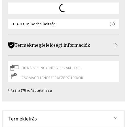
+349 Ft
Működési költség
Termékmegfelelőségi információk
30 NAPOS INGYENES VISSZAKÜLDÉS
CSOMAGELLENŐRZÉS KÉZBESÍTÉSKOR
Az ár a 27%-os Áfát tartalmazza
Termékleírás