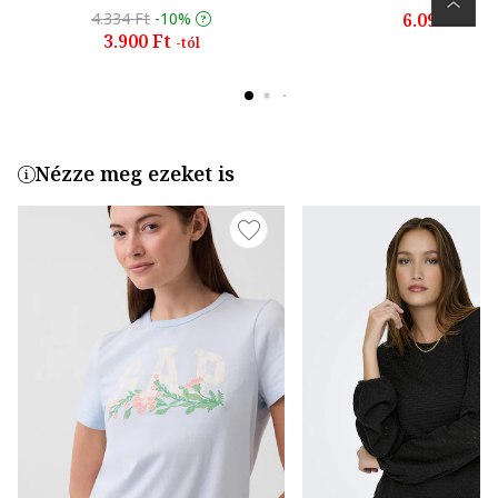
4.334 Ft
-10%
6.099 Ft
3.900 Ft
-tól
Nézze meg ezeket is