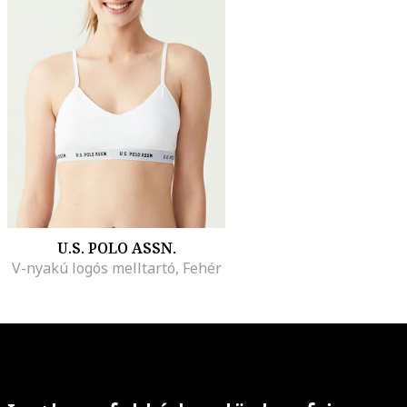
U.S. POLO ASSN.
V-nyakú logós melltartó, Fehér