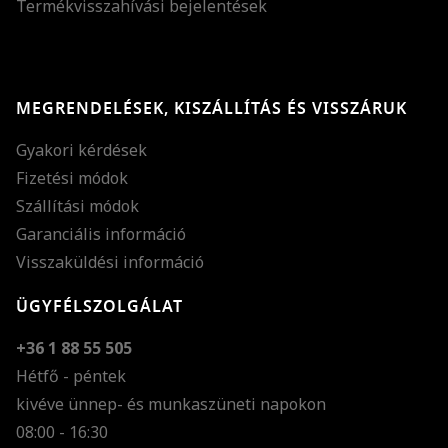
Termékvisszahívási bejelentések
MEGRENDELÉSEK, KISZÁLLÍTÁS ÉS VISSZÁRUK
Gyakori kérdések
Fizetési módok
Szállítási módok
Garanciális információ
Visszaküldési információ
ÜGYFÉLSZOLGÁLAT
+36 1 88 55 505
Hétfő - péntek
kivéve ünnep- és munkaszüneti napokon
Szöveg méretének n
08:00 - 16:30