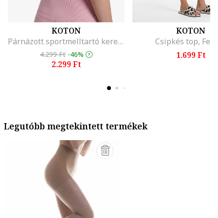
KOTON
KOTON
Párnázott sportmelltartó keresztpántokkal, Világos rózsaszín
Csipkés top, Fek
4.299 Ft
-46%
1.699 Ft
2.299 Ft
Legutóbb megtekintett termékek