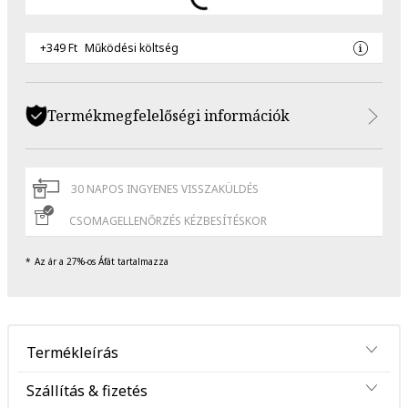
+349 Ft
Működési költség
Termékmegfelelőségi információk
30 NAPOS INGYENES VISSZAKÜLDÉS
CSOMAGELLENŐRZÉS KÉZBESÍTÉSKOR
Az ár a 27%-os Áfát tartalmazza
Termékleírás
Szállítás & fizetés