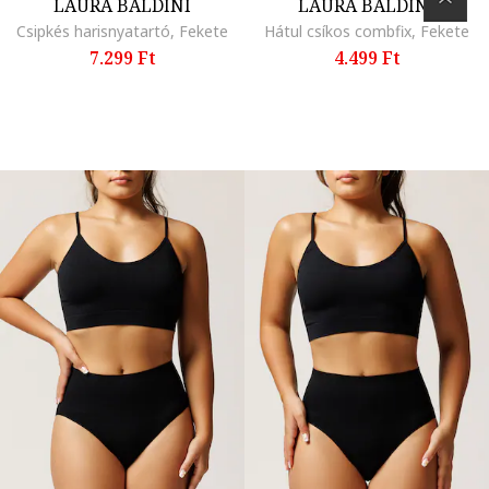
LAURA BALDINI
LAURA BALDINI
Csipkés harisnyatartó, Fekete
Hátul csíkos combfix, Fekete
7.299 Ft
4.499 Ft