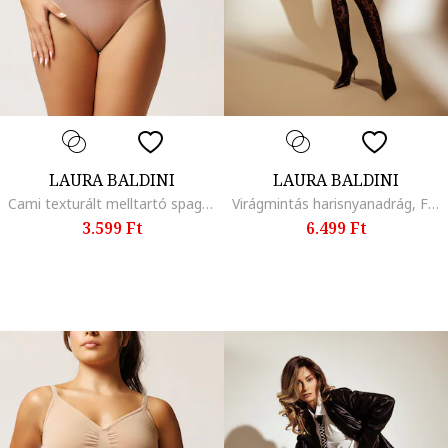
LAURA BALDINI
LAURA BALDINI
Cami texturált melltartó spagettipántokkal, Tevebarna
Virágmintás harisnyanadrág, Fekete
3.599 Ft
6.499 Ft