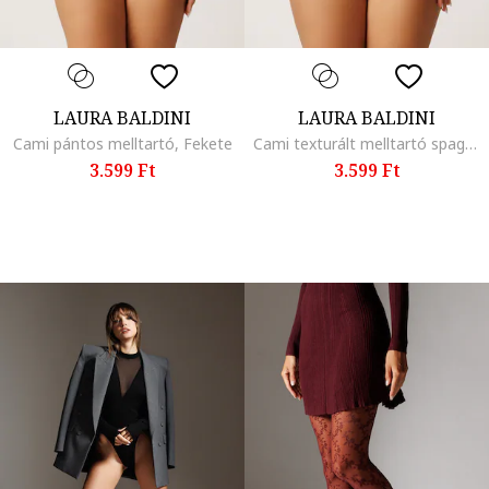
LAURA BALDINI
LAURA BALDINI
Cami pántos melltartó, Fekete
Cami texturált melltartó spagettipántokkal, Fekete
3.599 Ft
3.599 Ft