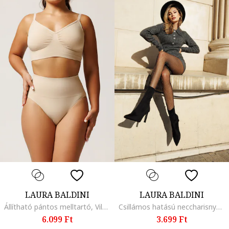
LAURA BALDINI
LAURA BALDINI
Állítható pántos melltartó, Világosbézs
Csillámos hatású neccharisnya, Fekete
6.099 Ft
3.699 Ft