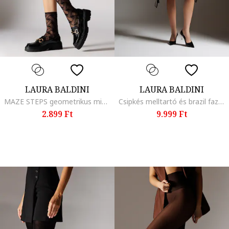
LAURA BALDINI
LAURA BALDINI
MAZE STEPS geometrikus mintas zokni, Unicadwqfwqd, Fekete
Csipkés melltartó és brazil fazonú bugyi szett, Fekete
2.899 Ft
9.999 Ft