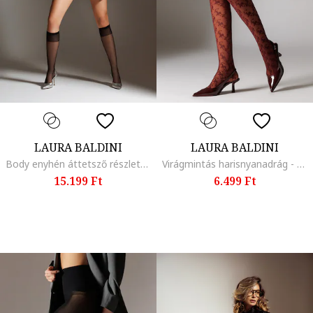
LAURA BALDINI
LAURA BALDINI
Body enyhén áttetsző részletekkel, Fekete
Virágmintás harisnyanadrág - 20 DEN, Bordó
15.199 Ft
6.499 Ft