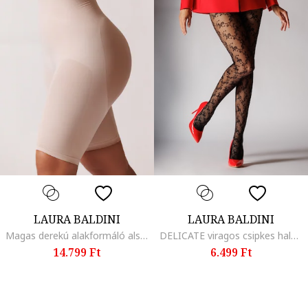
LAURA BALDINI
LAURA BALDINI
Magas derekú alakformáló alsó, Bézs
DELICATE viragos csipkes halos ruha, fekete (nero), Fekete
14.799 Ft
6.499 Ft