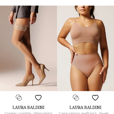
LAURA BALDINI
LAURA BALDINI
Csipkés combfix, Világosbézs
Cami pántos melltartó, Tevebarna