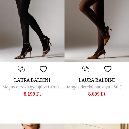
LAURA BALDINI
LAURA BALDINI
Magas derekú gyapjútartalmú harisnya - 80 DEN, Fekete
Magas derekú harisnya - 50 DEN, Barna
8.199 Ft
8.699 Ft