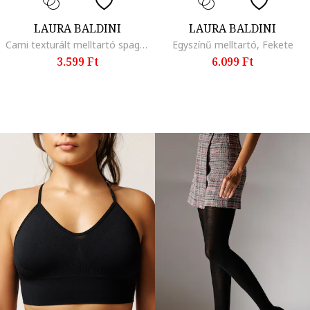
LAURA BALDINI
LAURA BALDINI
Cami texturált melltartó spagettipántokkal, Bordó
Egyszínű melltartó, Fekete
3.599 Ft
6.099 Ft