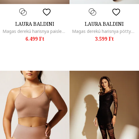
LAURA BALDINI
LAURA BALDINI
Magas derekú harisnya paisley mintával, Fekete
Magas derekú harisnya pöttyös mintával, Fekete
6.499 Ft
3.599 Ft