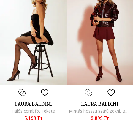
LAURA BALDINI
LAURA BALDINI
Hálós combfix, Fekete
Mintás hosszú szárú zokni, Bordó
5.199 Ft
2.899 Ft