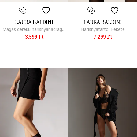
LAURA BALDINI
LAURA BALDINI
Magas derekú harisnyanadrág - 20 DEN, Fekete
Harisnyatartó, Fekete
3.599 Ft
7.299 Ft