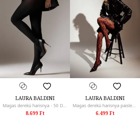
LAURA BALDINI
LAURA BALDINI
Magas derekú harisnya - 50 DEN, Fekete
Magas derekú harisnya paisley mintával, Bordó
8.699 Ft
6.499 Ft