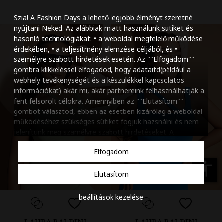
Szöveg méretének n
Szia! A Fashion Days a lehető legjobb élményt szeretné
Szöveg méretének c
nyújtani Neked. Az alábbiak miatt használunk sütiket és
hasonló technológiákat: • a weboldal megfelelő működése
Szóköz növelése
érdekében, • a teljesítmény elemzése céljából, és •
személyre szabott hirdetések esetén. Az ""Elfogadom""
Szóköz csökkentése
gombra klikkeléssel elfogadod, hogy adataitd(például a
webhely tevékenységét és a készülékkel kapcsolatos
Sortávolság növelés
információkat) akár mi, akár partnereink felhasználhatják a
fent felsorolt célokra. Amennyiben az ""Elutasítom""
Sortávolság csökken
gombot választod, ebben az esetben kizárólag a weboldal
működéséhez szükséges sütiket fogjuk hazsnálni és nem
Színek invertálása
jelenítünk meg szamélyre szabott hirdetéseket. A
beállításaidat bármikor módosíthatod, a ""Beállítások
Szürke színárnyalato
Elfogadom
kezelése"" gombra kattintva. Tudj meg többet
Cookie
Nagy kurzor
szabályzatunkról
.
accessibility
Elutasítom
Linkek aláhúzása
beállítások kezelése
Animációk letiltása