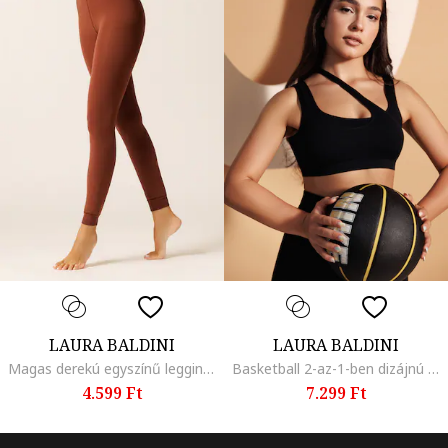
LAURA BALDINI
LAURA BALDINI
Magas derekú egyszínű leggings, Barna
Basketball 2-az-1-ben dizájnú sportmelltartó, Fekete
4.599 Ft
7.299 Ft