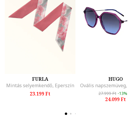
FURLA
HUGO
Mintás selyemkendő, Eperszín
23.199 Ft
27.999 Ft
-13%
24.099 Ft