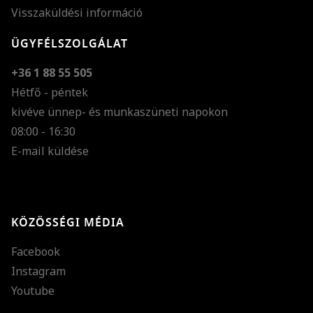
Visszaküldési információ
ÜGYFÉLSZOLGÁLAT
+36 1 88 55 505
Hétfő - péntek
kivéve ünnep- és munkaszüneti napokon
Szöveg méretének n
08:00 - 16:30
E-mail küldése
Szöveg méretének c
Szóköz növelése
Szóköz csökkentése
KÖZÖSSÉGI MÉDIA
Sortávolság növelés
Facebook
Sortávolság csökken
Instagram
Színek invertálása
Youtube