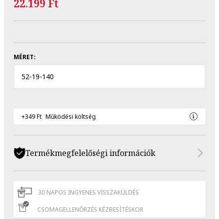
22.199 Ft
MÉRET:
52
-
19
-
140
+349 Ft
Működési költség
Termékmegfelelőségi információk
30 NAPOS INGYENES VISSZAKÜLDÉS
CSOMAGELLENŐRZÉS KÉZBESÍTÉSKOR