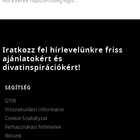
Aura kerek napszemüveg egyszínű lencsékkel
Iratkozz fel hírlevelünkre friss
ajánlatokért és
divatinspirációkért!
SEGÍTSÉG
GYIK
Visszaküldési információ
Cookie Szabályzat
Felhasználási feltételek
Rólunk