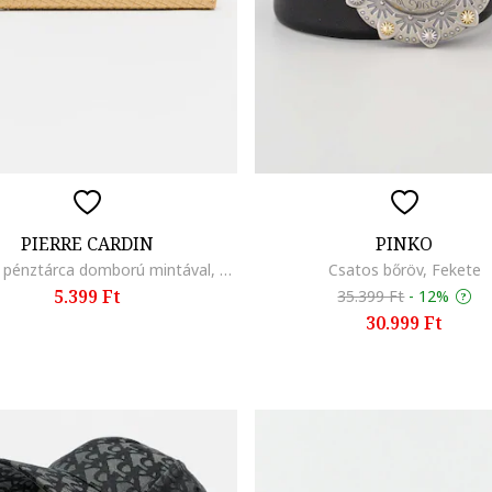
PIERRE CARDIN
PINKO
Cipzáros pénztárca domború mintával, Tópbarna
Csatos bőröv, Fekete
5.399 Ft
35.399 Ft
-
12%
30.999 Ft