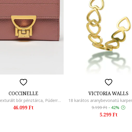
COCCINELLE
VICTORIA WALLS
Arlettis texturált bőr pénztárca, Púderrózsaszín
46.099 Ft
9.199 Ft
-
42%
5.299 Ft