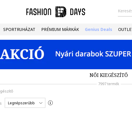
Keresés
SPORTRUHÁZAT
PRÉMIUM MÁRKÁK
Genius Deals
OUTLE
NŐI KIEGÉSZÍTŐ
7997 termék
egészítő
Legnépszerűbb
s