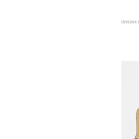
Furla
Szarvasbőr
Gant
Len
GAP
Fa
Garbalia
Szilikon
GCDS
Egyéb anyagok
Geox
Gumi
GreenPoint
Fém
Gucci
Kötött
GUESS
Féldrágakövek
Hawkers
Szintetikus
HEAD
Műbőr
Heavy Tools
Hálós
HUGO
Organikus pamut
HUGO BOSS
Akril
Husky
Műszőrme
Intex
Tüll
INUIKII
240T Poliészter