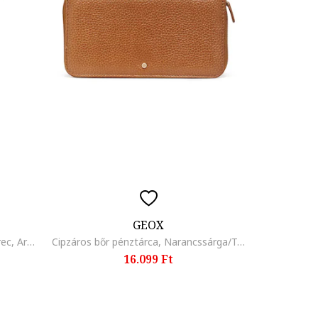
GEOX
18 karátos aranybevonatú karperec, Aranyszín
Cipzáros bőr pénztárca, Narancssárga/Téglavörös
16.099 Ft