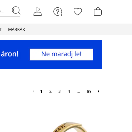
...
T
MÁRKÁK
1
2
3
4
89
...