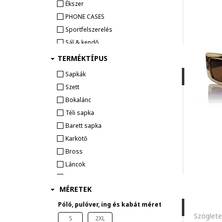
Ékszer
PHONE CASES
Sportfelszerelés
Sál & kendő
Kesztyű
TERMÉKTÍPUS
Esernyő
Sapkák
Kalap és sapka
Szett
Irodai kiegészítő
Bokalánc
Téli sapka
SZABADTÉRI SPORTOKHOZ
SPORTFELSZERELÉSEK
Barett sapka
Karkötő
Bross
Láncok
Talizmánokkal
MÉRETEK
Choker nyaklánc
Nyakörv
Póló, pulóver, ing és kabát méret
Fülvédő
S
2XL