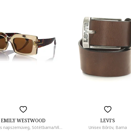
EMILY WESTWOOD
LEVI'S
Szögletes napszemüveg, Sötétbarna/Világosbézs
Unisex Bőröv, Barna