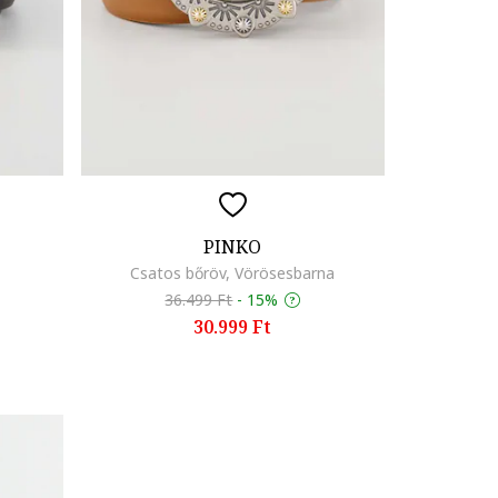
PINKO
Csatos bőröv, Vörösesbarna
36.499 Ft
-
15%
30.999 Ft