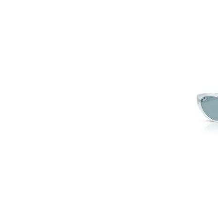
Textil
Diesel
Hőre lágyuló
DKNY
Velúr
Dsquared2
Viszkóz
EA7
Kasmír
Elan
Rozsdamentes acél
Emily Westwood
Lyocell
Emporio Armani
Poliamid
Emu
Polipropilén
Esprit
Gumi
ETRO
Moher
Everlast
Titán
FC Rapid 1923
Selyem
Fiorella Rubino
Acél
Fischer
Lakkozott bőr
FOLD YOUR MIND
Valódi bőr
Fossil
Textil
Fundango
Arany