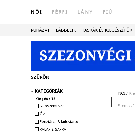
NŐI
FÉRFI
LÁNY
FIÚ
RUHÁZAT
LÁBBELIK
TÁSKÁK ÉS KIEGÉSZÍTŐK
SZŰRŐK
KATEGÓRIÁK
NŐI
/
Ki
Kiegészítő
Elrendezé
Napszemüveg
Öv
Pénztárca & kulcstartó
KALAP & SAPKA