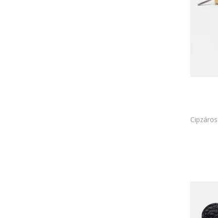
Ipekyol
Szén
Isabella Ford
Műbőr
Jack Wolfskin
Rostok
JACQUEMUS
TPU
JIMMY KEY
Tritán
Juicy Couture
Vinil
Julbo
JUST CAVALLI
K2
Karl Lagerfeld
KARL LAGERFELD JEANS
KATE SPADE
KVL by KENVELO
L I Y S
L'Instant D'or
LA PETITE STORY
Lacoste
LANCASTER PARIS