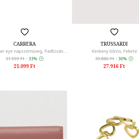
CARRERA
TRUSSARDI
Victory cat-eye napszemüveg, Padlizsánlila/Világos aranyszín
Keskeny bőröv, Fekete
31.599 Ft
-
33%
39.880 Ft
-
30%
21.099 Ft
27.916 Ft