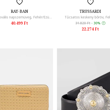
RAY-BAN
TRUSSARDI
Uniszex ovális napszemüveg, Fehér/Ezüstszín
Tűcsatos keskeny bőröv, Fe
40.499 Ft
31.820 Ft
-
30%
22.274 Ft