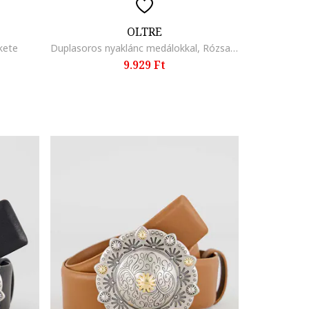
OLTRE
kete
Duplasoros nyaklánc medálokkal, Rózsaarany
9.929 Ft