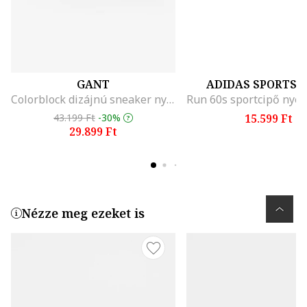
GANT
ADIDAS SPORTS
Colorblock dizájnú sneaker nyersbőr és filc részletekkel, Fekete
43.199 Ft
-30%
15.599 Ft
29.899 Ft
Nézze meg ezeket is