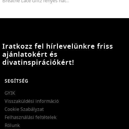
Breathe Lace Glitz fényes hatású sneaker
Iratkozz fel hírlevelünkre friss
ajánlatokért és
divatinspirációkért!
SEGÍTSÉG
GYIK
Visszaküldési információ
Cookie Szabályzat
Felhasználási feltételek
Rólunk