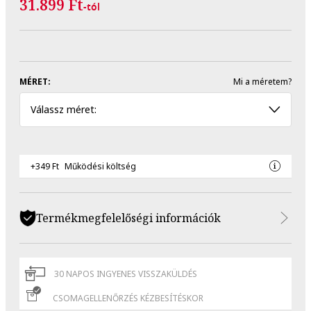
31.899 Ft
-tól
MÉRET:
Mi a méretem?
Válassz méret:
+349 Ft
Működési költség
Termékmegfelelőségi információk
30 NAPOS INGYENES VISSZAKÜLDÉS
CSOMAGELLENŐRZÉS KÉZBESÍTÉSKOR