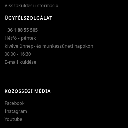
Visszaküldési információ
ÜGYFÉLSZOLGÁLAT
+36 1 88 55 505
Hétfő - péntek
kivéve ünnep- és munkaszüneti napokon
Szöveg méretének n
08:00 - 16:30
E-mail küldése
Szöveg méretének c
Szóköz növelése
Szóköz csökkentése
KÖZÖSSÉGI MÉDIA
Sortávolság növelés
Facebook
Sortávolság csökken
Instagram
Színek invertálása
Youtube