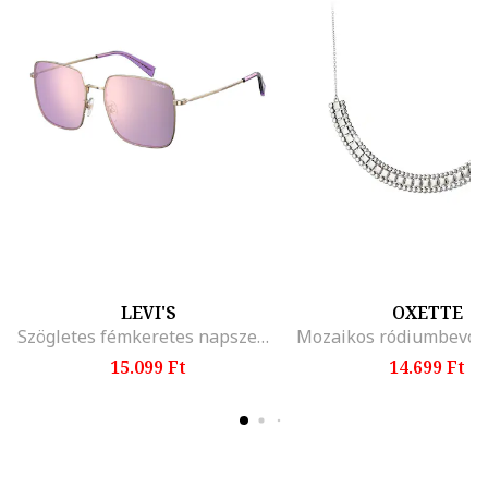
LEVI'S
OXETTE
Szögletes fémkeretes napszemüveg, Aranyszín/Lila
15.099 Ft
14.699 Ft