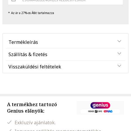
Az ár a 27%-os Áfát tartalmazza
Termékleírás
Szállítás & fizetés
Visszaküldési feltételek
A termékhez tartozó
Genius előnyök:
Exkluzív ajánlatok.