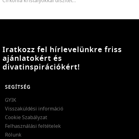
Cirkónia kristályokkal díszített állítható rozsdamentes acél karkötő
Iratkozz fel hírlevelünkre friss
ajánlatokért és
divatinspirációkért!
SEGÍTSÉG
GYIK
Visszaküldési információ
Cookie Szabályzat
Felhasználási feltételek
Rólunk