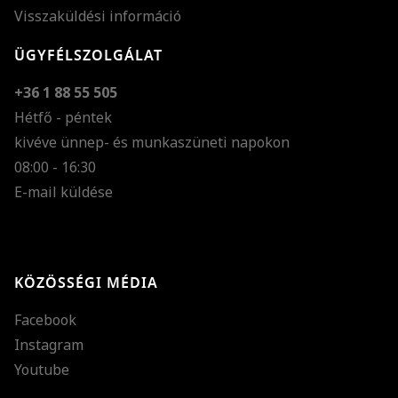
Visszaküldési információ
ÜGYFÉLSZOLGÁLAT
+36 1 88 55 505
Hétfő - péntek
kivéve ünnep- és munkaszüneti napokon
Szöveg méretének n
08:00 - 16:30
E-mail küldése
Szöveg méretének c
Szóköz növelése
Szóköz csökkentése
KÖZÖSSÉGI MÉDIA
Sortávolság növelés
Facebook
Sortávolság csökken
Instagram
Színek invertálása
Youtube