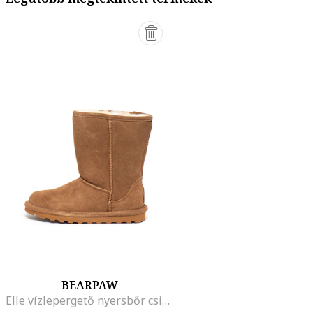
BEARPAW
Elle vízlepergető nyersbőr csizma