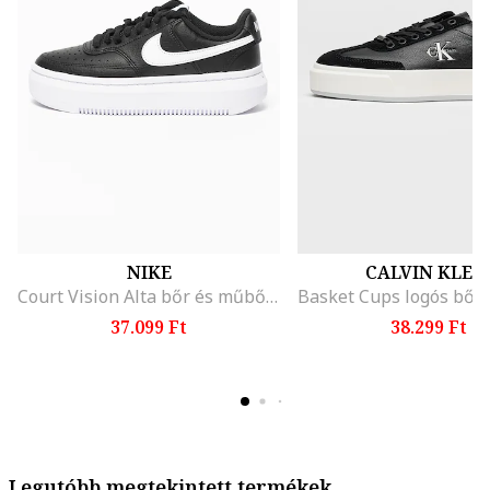
NIKE
CALVIN KLEI
Court Vision Alta bőr és műbőr flatform sneaker, Fehér/Fekete
37.099 Ft
38.299 Ft
Legutóbb megtekintett termékek