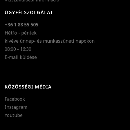
ÜGYFÉLSZOLGÁLAT
+36 1 88 55 505
Hétfő - péntek
kivéve ünnep- és munkaszüneti napokon
Szöveg méretének n
08:00 - 16:30
E-mail küldése
Szöveg méretének c
Szóköz növelése
Szóköz csökkentése
KÖZÖSSÉGI MÉDIA
Sortávolság növelés
Facebook
Sortávolság csökken
Instagram
Színek invertálása
Youtube
Szürke színárnyalato