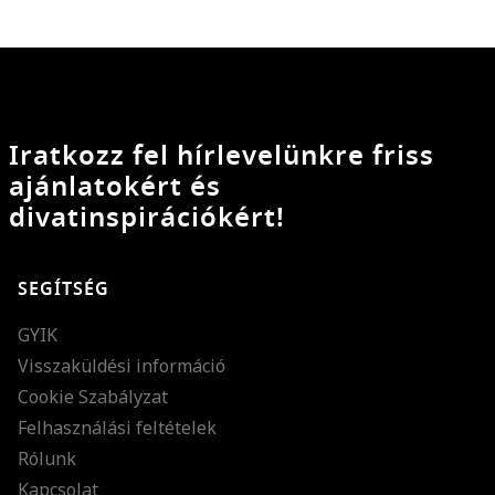
Iratkozz fel hírlevelünkre friss
ajánlatokért és
divatinspirációkért!
SEGÍTSÉG
GYIK
Visszaküldési információ
Cookie Szabályzat
Felhasználási feltételek
Rólunk
Kapcsolat