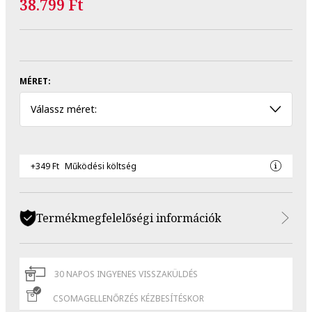
38.799 Ft
MÉRET:
Válassz méret:
+349 Ft
Működési költség
Termékmegfelelőségi információk
30 NAPOS INGYENES VISSZAKÜLDÉS
CSOMAGELLENŐRZÉS KÉZBESÍTÉSKOR