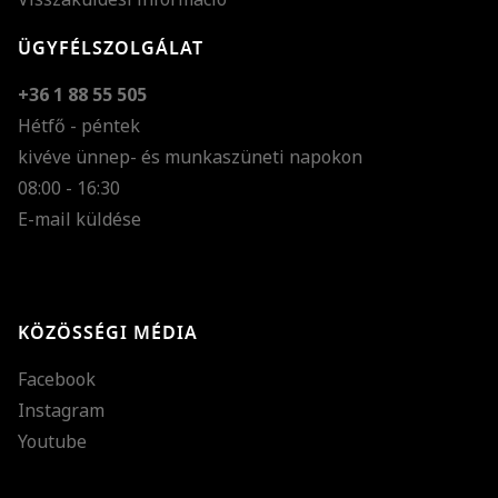
ÜGYFÉLSZOLGÁLAT
+36 1 88 55 505
Hétfő - péntek
kivéve ünnep- és munkaszüneti napokon
Szöveg méretének n
08:00 - 16:30
E-mail küldése
Szöveg méretének c
Szóköz növelése
Szóköz csökkentése
KÖZÖSSÉGI MÉDIA
Sortávolság növelés
Facebook
Sortávolság csökken
Instagram
Színek invertálása
Youtube
Szürke színárnyalato