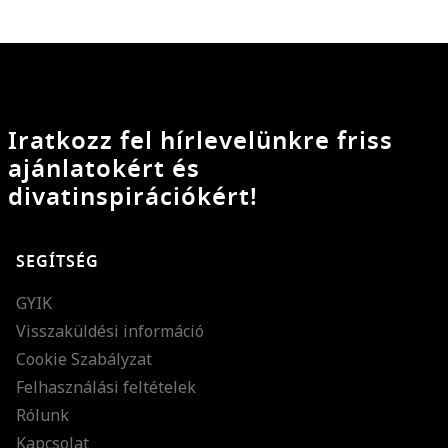
Iratkozz fel hírlevelünkre friss
ajánlatokért és
divatinspirációkért!
SEGÍTSÉG
GYIK
Visszaküldési információ
Cookie Szabályzat
Felhasználási feltételek
Rólunk
Kapcsolat