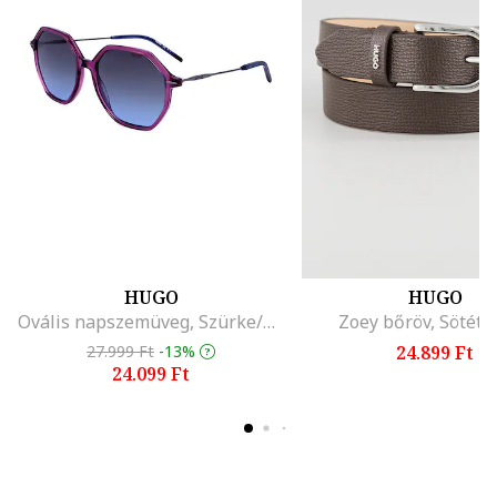
HUGO
HUGO
Ovális napszemüveg, Szürke/Lila
Zoey bőröv, Sötétb
27.999 Ft
-13%
24.899 Ft
24.099 Ft