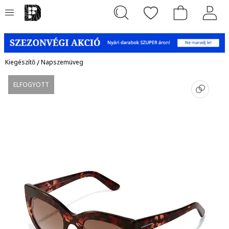
Kiegészítő
/
Napszemüveg
ELFOGYOTT