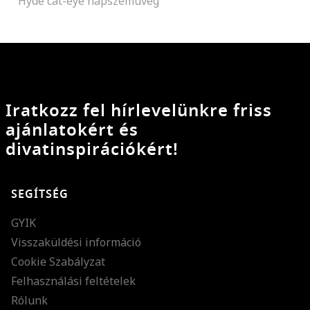
Hyde cat-eye napszemüveg
Iratkozz fel hírlevelünkre friss
ajánlatokért és
divatinspirációkért!
SEGÍTSÉG
GYIK
Visszaküldési információ
Cookie Szabályzat
Felhasználási feltételek
Rólunk