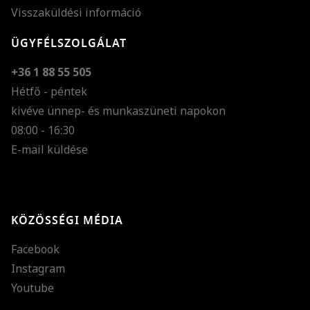
Visszaküldési információ
ÜGYFÉLSZOLGÁLAT
+36 1 88 55 505
Hétfő - péntek
kivéve ünnep- és munkaszüneti napokon
Szöveg méretének n
08:00 - 16:30
E-mail küldése
Szöveg méretének c
Szóköz növelése
Szóköz csökkentése
KÖZÖSSÉGI MÉDIA
Sortávolság növelés
Facebook
Sortávolság csökken
Instagram
Színek invertálása
Youtube