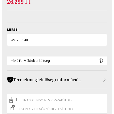
26.299 Ft
MÉRET:
49
-
23
-
140
+349 Ft
Működési költség
Termékmegfelelőségi információk
30 NAPOS INGYENES VISSZAKÜLDÉS
CSOMAGELLENŐRZÉS KÉZBESÍTÉSKOR