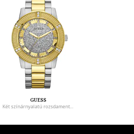
GUESS
Két színárnyalatú rozsdamentes acél karóra