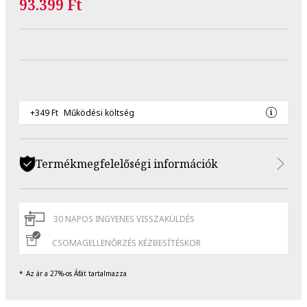
93.399 Ft
+349 Ft
Működési költség
Termékmegfelelőségi információk
30 NAPOS INGYENES VISSZAKÜLDÉS
CSOMAGELLENŐRZÉS KÉZBESÍTÉSKOR
Az ár a 27%-os Áfát tartalmazza