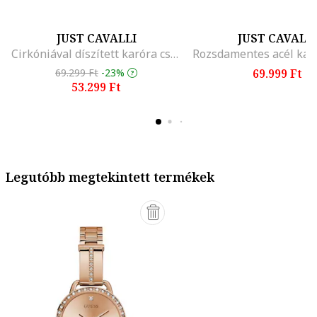
JUST CAVALLI
JUST CAVALL
Cirkóniával díszített karóra csuklóra tekerhető szíjjal, Rózsaarany
69.299 Ft
-23%
69.999 Ft
53.299 Ft
Legutóbb megtekintett termékek