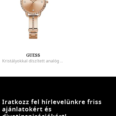
GUESS
Kristályokkal díszített analóg karóra, Rózsaarany
Iratkozz fel hírlevelünkre friss
ajánlatokért és