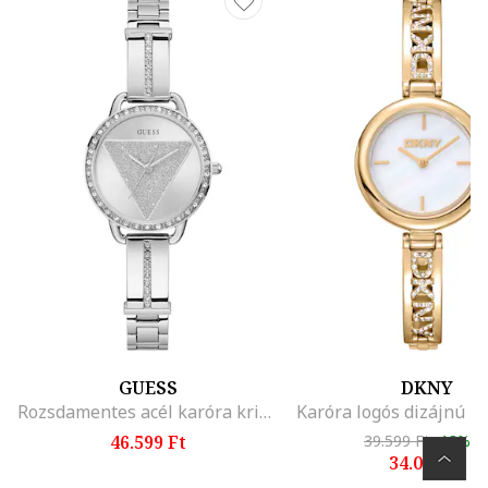
GUESS
DKNY
Rozsdamentes acél karóra kristályokkal
46.599 Ft
39.599 Ft
-13%
34.099 Ft