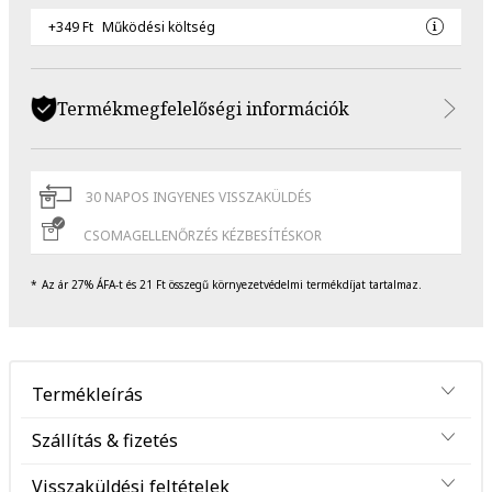
+349 Ft
Működési költség
Termékmegfelelőségi információk
30 NAPOS INGYENES VISSZAKÜLDÉS
CSOMAGELLENŐRZÉS KÉZBESÍTÉSKOR
Az ár 27% ÁFA-t és 21 Ft összegű környezetvédelmi termékdíjat tartalmaz.
Termékleírás
Szállítás & fizetés
Visszaküldési feltételek