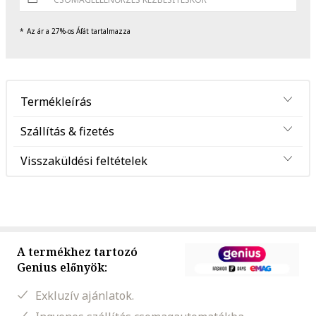
Az ár a 27%-os Áfát tartalmazza
Termékleírás
Szállítás & fizetés
Visszaküldési feltételek
A termékhez tartozó
Genius előnyök:
Exkluzív ajánlatok.