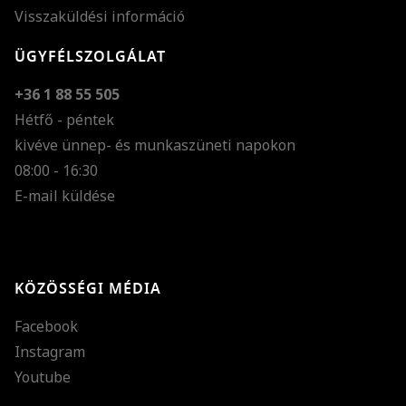
Visszaküldési információ
ÜGYFÉLSZOLGÁLAT
+36 1 88 55 505
Hétfő - péntek
kivéve ünnep- és munkaszüneti napokon
Szöveg méretének n
08:00 - 16:30
E-mail küldése
Szöveg méretének c
Szóköz növelése
Szóköz csökkentése
KÖZÖSSÉGI MÉDIA
Sortávolság növelés
Facebook
Sortávolság csökken
Instagram
Színek invertálása
Youtube