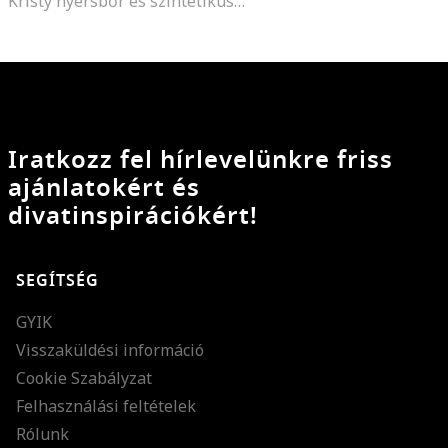
Kristy nyersbőr és szintetikus anyagú bakancs, Sötétbarna/Sáfránysárga
Iratkozz fel hírlevelünkre friss
ajánlatokért és
divatinspirációkért!
SEGÍTSÉG
GYIK
Visszaküldési információ
Cookie Szabályzat
Felhasználási feltételek
Rólunk