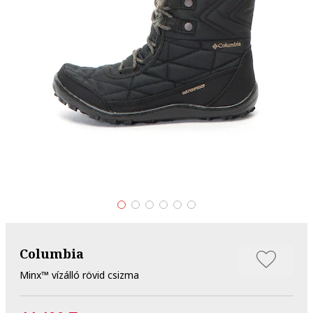
Columbia
Minx™ vízálló rövid csizma