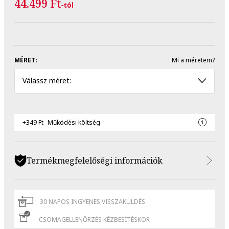
44.499 Ft
-tól
MÉRET:
Mi a méretem?
Válassz méret:
+349 Ft
Működési költség
Termékmegfelelőségi információk
30 NAPOS INGYENES VISSZAKÜLDÉS
CSOMAGELLENŐRZÉS KÉZBESÍTÉSKOR