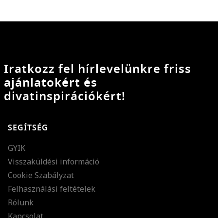
Iratkozz fel hírlevelünkre friss
ajánlatokért és
divatinspirációkért!
SEGÍTSÉG
GYIK
Visszaküldési információ
Cookie Szabályzat
Felhasználási feltételek
Rólunk
Kapcsolat