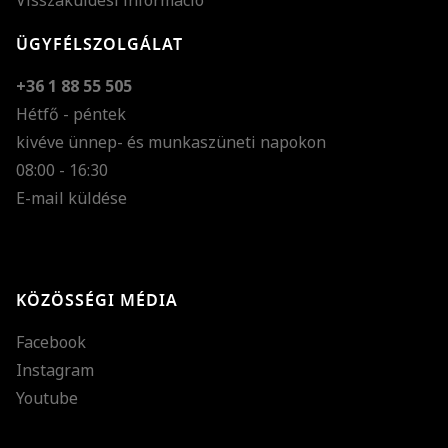
Visszaküldési információ
ÜGYFÉLSZOLGÁLAT
+36 1 88 55 505
Hétfő - péntek
kivéve ünnep- és munkaszüneti napokon
Szöveg méretének n
08:00 - 16:30
E-mail küldése
Szöveg méretének c
Szóköz növelése
Szóköz csökkentése
KÖZÖSSÉGI MÉDIA
Sortávolság növelés
Facebook
Sortávolság csökken
Instagram
Színek invertálása
Youtube
Szürke színárnyalato