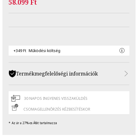
58.099 Ft
+349 Ft
Működési költség
Termékmegfelelőségi információk
30 NAPOS INGYENES VISSZAKÜLDÉS
CSOMAGELLENŐRZÉS KÉZBESÍTÉSKOR
Az ár a 27%-os Áfát tartalmazza