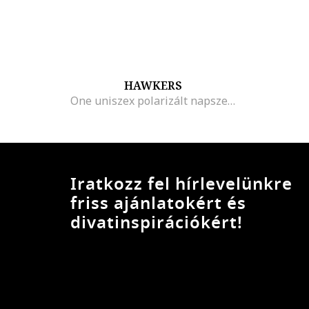
HAWKERS
One uniszex polarizált napszemüveg, Fekete
Iratkozz fel hírlevelünkre
friss ajánlatokért és
divatinspirációkért!