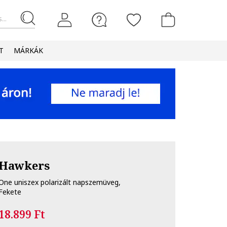
...
T
MÁRKÁK
Hawkers
One uniszex polarizált napszemüveg,
Fekete
18.899 Ft