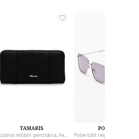
TAMARIS
POLAROID
Cipzáros műbőr pénztárca, Fekete