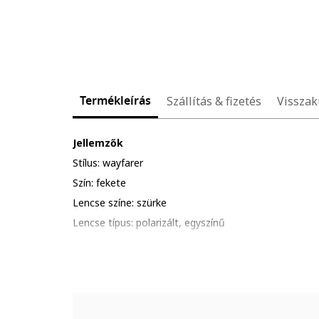
Termékleírás
Szállítás & fizetés
Visszak
Jellemzők
Stílus: wayfarer
Szín: fekete
Lencse színe: szürke
Lencse típus: polarizált, egyszínű
UV védelem: 400
Részletek: kerüld a termék ütődését, karcolódását; al
hőhatásnak.
Csomagolás: a termék logóval ellátott csomagolásba