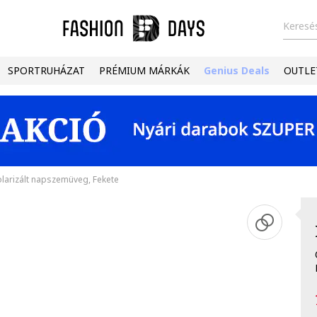
Keresés
SPORTRUHÁZAT
PRÉMIUM MÁRKÁK
Genius Deals
OUTLE
larizált napszemüveg, Fekete