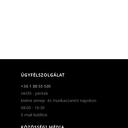
ÜGYFÉLSZOLGÁLAT
+36 1 88 55 505
Hétfő - péntek
kivéve ünnep- és munkaszüneti napokon
08:00 - 16:30
E-mail küldése
KÖZÖSSÉGI MÉDIA