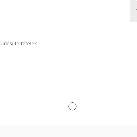
üldési feltételek
kohollal, parfümmel, acetonnal, mosószerrel és koptató felületekkel 
n érkezik