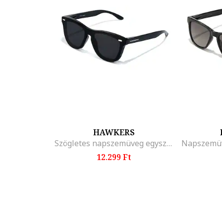
HAWKERS
Szögletes napszemüveg egyszínű lencsékkel, Fekete
12.299 Ft