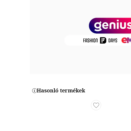
Összetétel
Keret anyaga: műanyag
Lencsék anyaga: műanyag
Méretek
Lencse szélessége: 54 mm
Híd szélesség: 17 mm
Termékszám
HOCA20BBTP
Hasonló termékek