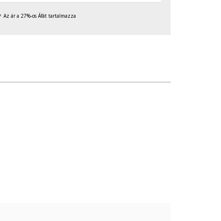
Az ár a 27%-os Áfát tartalmazza
való érintkezését, valamint ne tedd ki túlzott