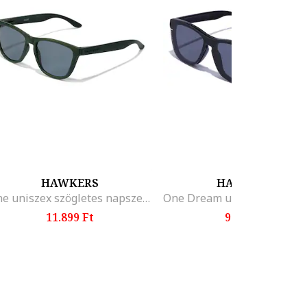
HAWKERS
HAWKERS
One uniszex szögletes napszemüveg polarizált lencsékkel
11.899 Ft
9.399 Ft