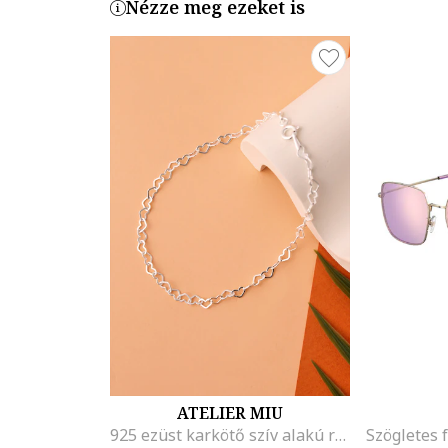
Nézze meg ezeket is
ATELIER MIU
925 ezüst karkötő szív alakú részletekkel, Ezüstszín