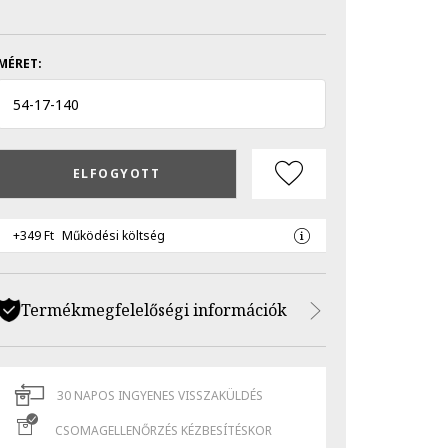
MÉRET:
54
-
17
-
140
ELFOGYOTT
+349 Ft
Működési költség
Termékmegfelelőségi információk
30 NAPOS INGYENES VISSZAKÜLDÉS
CSOMAGELLENŐRZÉS KÉZBESÍTÉSKOR