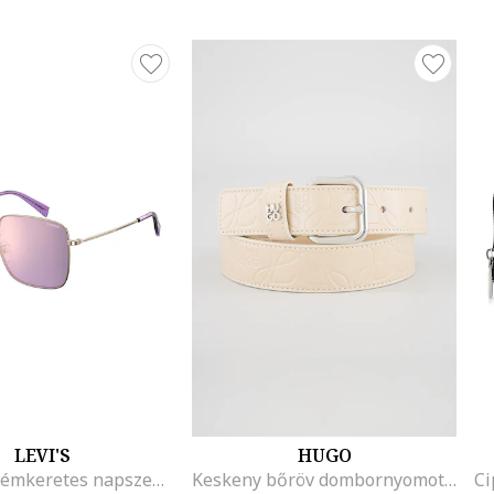
LEVI'S
HUGO
Szögletes fémkeretes napszemüveg, Aranyszín/Lila
Keskeny bőröv dombornyomott logóval, Bézs