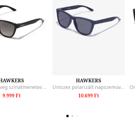
HAWKERS
HAWKERS
Napszemüveg színátmenetes lencsékkel, Fekete
Uniszex polarizált napszemüveg
9.999 Ft
10.699 Ft