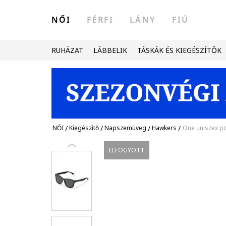
NŐI
FÉRFI
LÁNY
FIÚ
RUHÁZAT
LÁBBELIK
TÁSKÁK ÉS KIEGÉSZÍTŐK
NŐI
/
Kiegészítő
/
Napszemüveg
/
Hawkers
/
One uniszex po
ELFOGYOTT