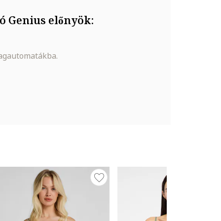
ó Genius előnyök:
magautomatákba.