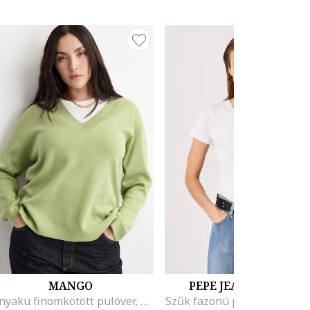
MANGO
PEPE JEANS LONDON
V-nyakú finomkötött pulóver, Limezöld
Szűk fazonú póló logóval, F