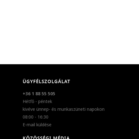
ÜGYFÉLSZOLGÁLAT
+36 1 88 55 505
Hétfő - péntek
kivéve ünnep- és munkaszüneti napokon
08:00 - 16:30
E-mail küldése
KÖZÖSSÉGI MÉDIA