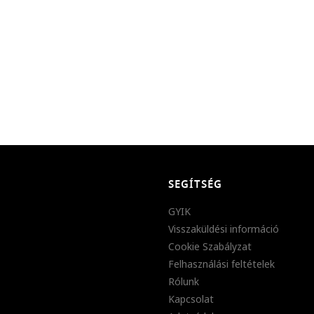
SEGÍTSÉG
GYIK
Visszaküldési információ
Cookie Szabályzat
Felhasználási feltételek
Rólunk
Kapcsolat