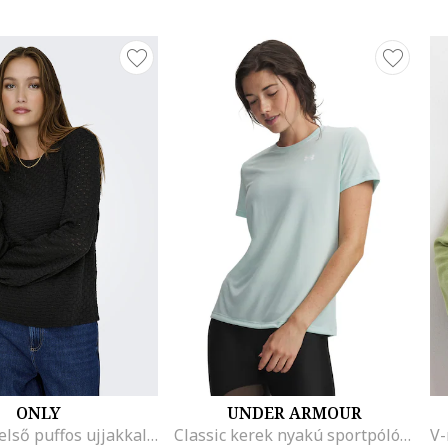
ONLY
UNDER ARMOUR
Texturált felső puffos ujjakkal, Fekete
Classic kerek nyakú sportpóló, Fehér/Mentazöld