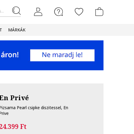
...
T
MÁRKÁK
En Privé
Pizsama Pearl csipke diszitessel, En
Prive
24.399 Ft