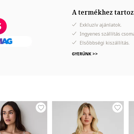
A termékhez tartoz
Exkluzív ajánlatok.
Ingyenes szállítás cso
Elsőbbségi kiszállítás.
GYERÜNK >>