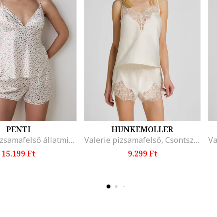
PENTI
HUNKEMOLLER
V-nyakú pizsamafelső állatmintával, Fehér/Barna
Valerie pizsamafelső, Csontszín
15.199 Ft
9.299 Ft