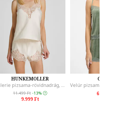
HUNKEMOLLER
ORSAY
Valerie pizsama-rövidnadrág, Csontszín
11.499 Ft
-13%
6.590 Ft
9.999 Ft