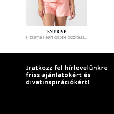
EN PRIVÉ
Pizsama Pearl csipke diszitessel, En Prive
Iratkozz fel hírlevelünkre
friss ajánlatokért és
divatinspirációkért!