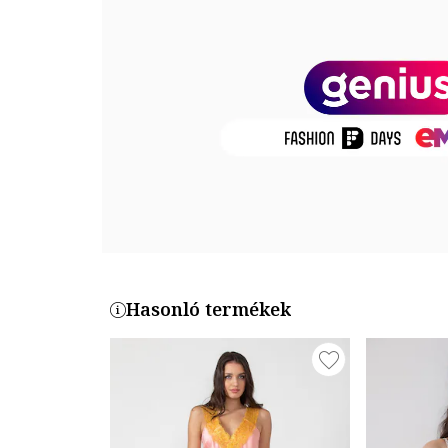
Részletek: szaténhatású anyag
Zárószerkezet: rögzítés nélküli
Összetétel
Külső anyag: 100% poliészter
Termékszám
PP-26
Hasonló termékek