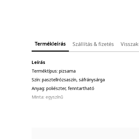
Termékleírás
Szállítás & fizetés
Visszak
Leírás
Terméktípus: pizsama
Szín: pasztellrózsaszín, sáfránysárga
Anyag: poliészter, fenntartható
Minta: egyszínű
Nyakrész: csipkével
Pántok: csipkés
Ujjhossz: ujjatlan
Nadrág hosszúság: rövid