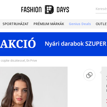
Keresés
SPORTRUHÁZAT
PRÉMIUM MÁRKÁK
Genius Deals
OUTLE
csipke diszitessel, En Prive