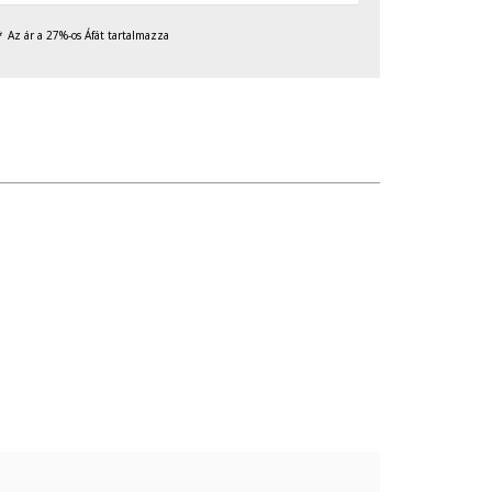
Az ár a 27%-os Áfát tartalmazza