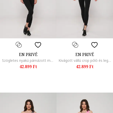
EN PRIVÉ
EN PRIVÉ
Szögletes nyakú párnázott melltartó és leggings szett, Fekete
Kivágott vállú crop póló és leggings szett, Fekete
42.899 Ft
42.899 Ft