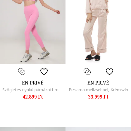
EN PRIVÉ
EN PRIVÉ
Szögletes nyakú párnázott melltartó és leggings szett, Pasztellrózsaszín
Pizsama mellzsebbel, Krémszín
42.899 Ft
33.999 Ft