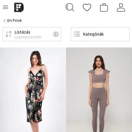
En Privé
Listázás
Kategóriák
Legnépszerűbb