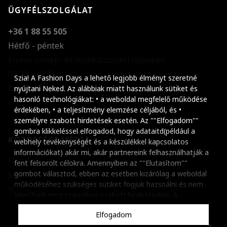
ÜGYFÉLSZOLGÁLAT
+36 1 88 55 505
Hétfő - péntek
kivéve ünnep- és munkaszüneti napokon
Szöveg méretének n
08:00 - 16:30
Szia! A Fashion Days a lehető legjobb élményt szeretné
E-mail küldése
Szöveg méretének c
nyújtani Neked. Az alábbiak miatt használunk sütiket és
hasonló technológiákat: • a weboldal megfelelő működése
Szóköz növelése
érdekében, • a teljesítmény elemzése céljából, és •
személyre szabott hirdetések esetén. Az ""Elfogadom""
Szóköz csökkentése
gombra klikkeléssel elfogadod, hogy adataitd(például a
KÖZÖSSÉGI MÉDIA
webhely tevékenységét és a készülékkel kapcsolatos
Sortávolság növelés
információkat) akár mi, akár partnereink felhasználhatják a
Facebook
fent felsorolt célokra. Amennyiben az ""Elutasítom""
Sortávolság csökken
gombot választod, ebben az esetben kizárólag a weboldal
Instagram
működéséhez szükséges sütiket fogjuk hazsnálni és nem
Színek invertálása
Youtube
jelenítünk meg szamélyre szabott hirdetéseket. A
beállításaidat bármikor módosíthatod, a ""Beállítások
Szürke színárnyalato
Elfogadom
kezelése"" gombra kattintva. Tudj meg többet
Cookie
Nagy kurzor
szabályzatunkról
.