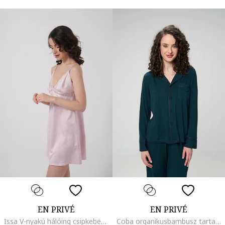
EN PRIVÉ
EN PRIVÉ
Issa V-nyakú hálóing csipkebetétekkel, Pasztellrózsaszín
Coba organikusbambusz tartalmú pizsama, Erdőzöld