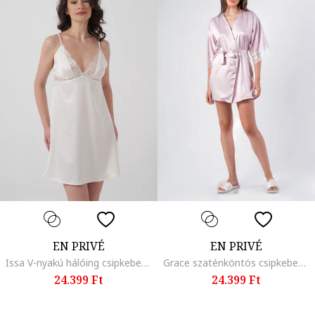
EN PRIVÉ
EN PRIVÉ
Issa V-nyakú hálóing csipkebetétekkel, Fehér
Grace szaténköntös csipkebetétekkel, Világos rózsaszín
24.399 Ft
24.399 Ft