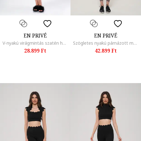
EN PRIVÉ
EN PRIVÉ
V-nyakú virágmintás szatén hálóing, Fehér/Fekete/Páfrányzöld
Szögletes nyakú párnázott melltartó és leggings szett, Tópbarna
28.899 Ft
42.899 Ft