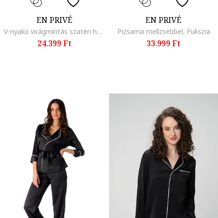
EN PRIVÉ
EN PRIVÉ
V-nyakú virágmintás szatén hálóing, Fukszia
Pizsama mellzsebbel, Fukszia
24.399 Ft
33.999 Ft