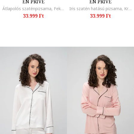
EN PRIVÉ
EN PRIVÉ
Átlapolós szaténpizsama, Fekete
Iris szatén hatású pizsama, Krémszín
33.999 Ft
33.999 Ft