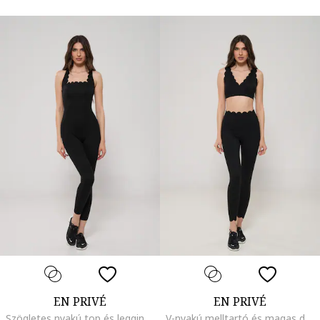
EN PRIVÉ
EN PRIVÉ
Szögletes nyakú top és leggings szett, Fekete
V-nyakú melltartó és magas derekú leggings szett, Fekete