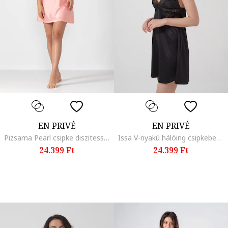
EN PRIVÉ
EN PRIVÉ
Pizsama Pearl csipke diszitessel, En Prive
Issa V-nyakú hálóing csipkebetétekkel, Fekete
24.399 Ft
24.399 Ft