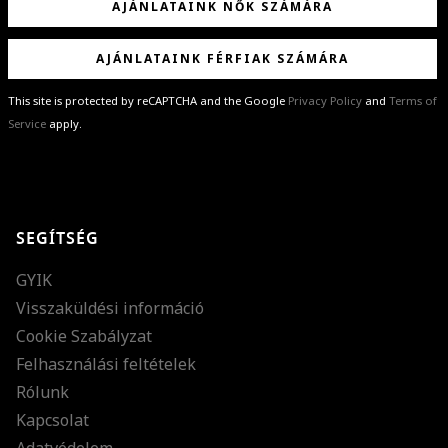
AJÁNLATAINK NŐK SZÁMÁRA
AJÁNLATAINK FÉRFIAK SZÁMÁRA
This site is protected by reCAPTCHA and the Google
Privacy Policy
and
Terms of
Service
apply.
GRATULÁLUNK!
Sikeresen feliratkoztál hírlevelünkre a(z)
%email%
címmel.
Alig várjuk, hogy elküldhessük neked márkáink legújabb kollekcióit,
SEGÍTSÉG
különleges ajánlatainkat és stílustippjeinket!
GYIK
Visszaküldési információ
Cookie Szabályzat
Felhasználási feltételek
Rólunk
Kapcsolat
Adatvédelem