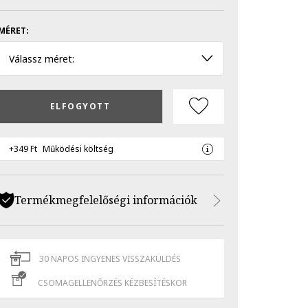
MÉRET:
Válassz méret:
ELFOGYOTT
+349 Ft
Működési költség
Termékmegfelelőségi információk
30 NAPOS INGYENES VISSZAKÜLDÉS
CSOMAGELLENŐRZÉS KÉZBESÍTÉSKOR