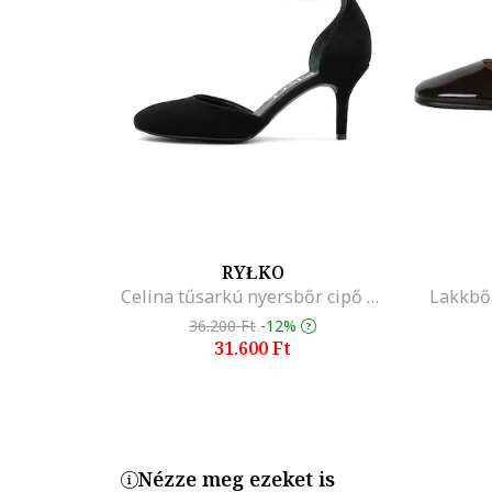
RYŁKO
Celina tűsarkú nyersbőr cipő pánttal, Fekete
Lakkbőr
36.200 Ft
-12%
31.600 Ft
Nézze meg ezeket is