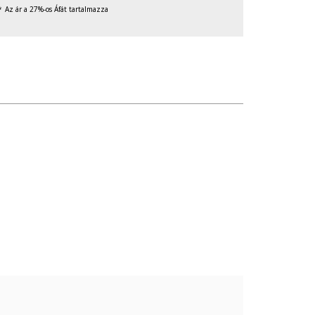
Az ár a 27%-os Áfát tartalmazza