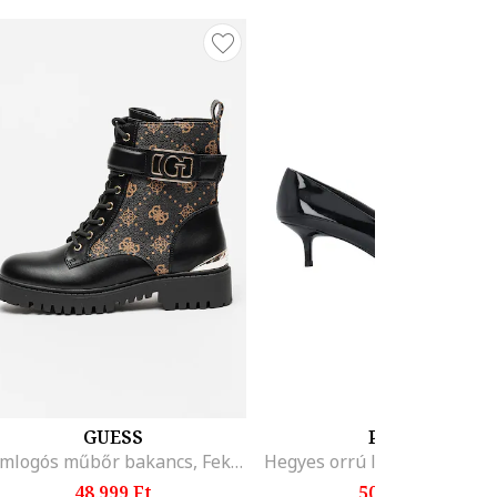
GUESS
PINKO
Fémlogós műbőr bakancs, Fekete/Halvány narancssárga/Ezüstszín
48.999 Ft
50.999 Ft