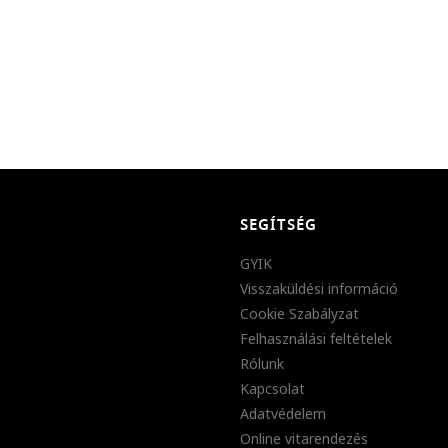
SEGÍTSÉG
GYIK
Visszaküldési információ
Cookie Szabályzat
Felhasználási feltételek
Rólunk
Kapcsolat
Adatvédelem
Online vitarendezés