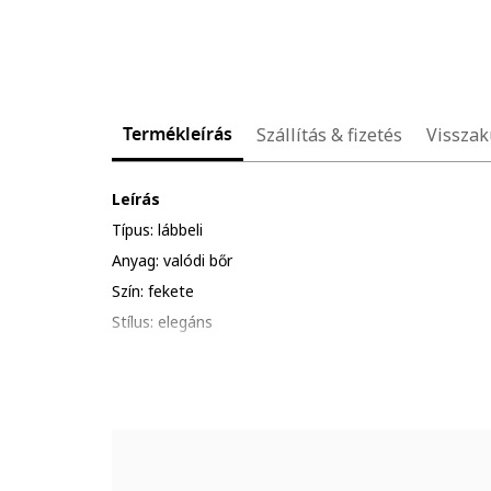
Termékleírás
Szállítás & fizetés
Visszak
Leírás
Típus: lábbeli
Anyag: valódi bőr
Szín: fekete
Stílus: elegáns
Orr: hegyes
Sarok típusa: vastag
Részletek: állítható csatos pántok
Zárószerkezet: cipzáros
Összetétel