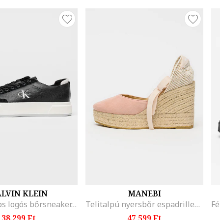
LVIN KLEIN
MANEBI
Basket Cups logós bőrsneaker, Koptatott fekete
Telitalpú nyersbőr espadrilles, Bézs/Rózsaszín
38.299 Ft
47.599 Ft