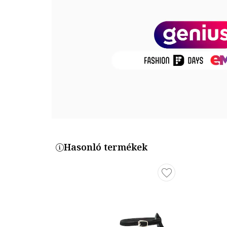
Felsőrész: bőr
Belső anyag: bőr
Talp anyaga: egyéb anyagok
Méretek
Sarok magassága: 9 cm
Termékszám
ARR02-BLACK
Hasonló termékek