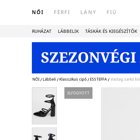
NŐI
FÉRFI
LÁNY
FIÚ
RUHÁZAT
LÁBBELIK
TÁSKÁK ÉS KIEGÉSZÍTŐK
NŐI
/
Lábbeli
/
Klasszikus cipő
/
ESSTEFFA
/
Vastag sarkú bő
ELFOGYOTT