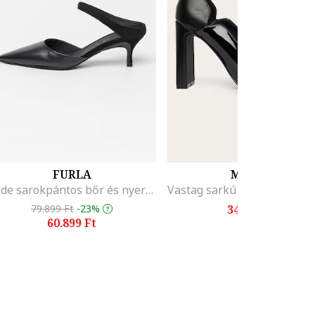
FURLA
MOTIVI
Code sarokpántos bőr és nyersbőr cipő, Fekete
79.899 Ft
-23%
34.790 Ft
60.899 Ft