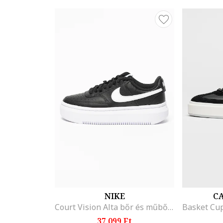
NIKE
CA
Court Vision Alta bőr és műbőr flatform sneaker, Fehér/Fekete
37.099 Ft