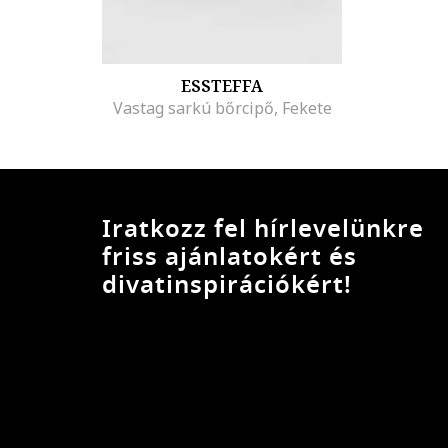
ESSTEFFA
Vastag sarkú bőrcipő, Fekete
Iratkozz fel hírlevelünkre
friss ajánlatokért és
divatinspirációkért!