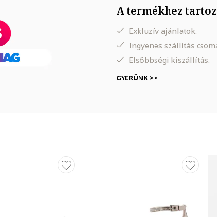
A termékhez tartoz
Exkluzív ajánlatok.
Ingyenes szállítás cso
Elsőbbségi kiszállítás.
GYERÜNK >>