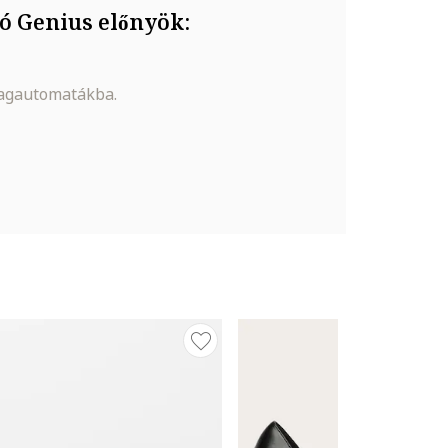
ó Genius előnyök:
magautomatákba.