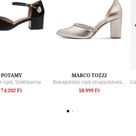
POTAMY
MARCO TOZZI
 cipő, Sötétbarna
Bokapántos cipő strasszköves rátétekkel, Rózsaarany
74.202 Ft
18.999 Ft