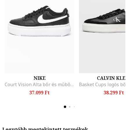
NIKE
CALVIN KLEI
Court Vision Alta bőr és műbőr flatform sneaker, Fehér/Fekete
37.099 Ft
38.299 Ft
Legutóbb megtekintett termékek