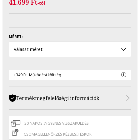
41.699 Ft
-tól
MÉRET:
Válassz méret:
+349 Ft
Működési költség
Termékmegfelelőségi információk
30 NAPOS INGYENES VISSZAKÜLDÉS
CSOMAGELLENŐRZÉS KÉZBESÍTÉSKOR