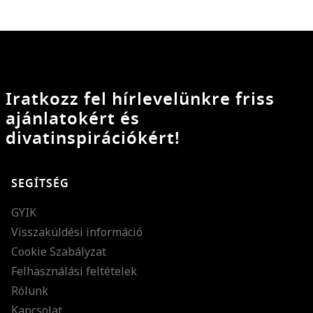
Iratkozz fel hírlevelünkre friss
ajánlatokért és
divatinspirációkért!
SEGÍTSÉG
GYIK
Visszaküldési információ
Cookie Szabályzat
Felhasználási feltételek
Rólunk
Kapcsolat