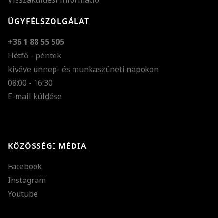
Visszaküldési információ
ÜGYFÉLSZOLGÁLAT
+36 1 88 55 505
Hétfő - péntek
kivéve ünnep- és munkaszüneti napokon
Szöveg méretének n
08:00 - 16:30
E-mail küldése
Szöveg méretének c
Szóköz növelése
Szóköz csökkentése
KÖZÖSSÉGI MÉDIA
Sortávolság növelés
Facebook
Sortávolság csökken
Instagram
Színek invertálása
Youtube
Szürke színárnyalato